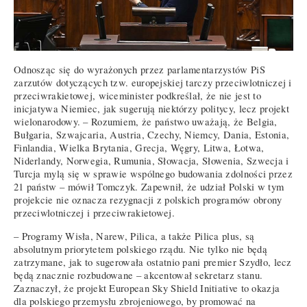
Odnosząc się do wyrażonych przez parlamentarzystów PiS
zarzutów dotyczących tzw. europejskiej tarczy przeciwlotniczej i
przeciwrakietowej, wiceminister podkreślał, że nie jest to
inicjatywa Niemiec, jak sugerują niektórzy politycy, lecz projekt
wielonarodowy. – Rozumiem, że państwo uważają, że Belgia,
Bułgaria, Szwajcaria, Austria, Czechy, Niemcy, Dania, Estonia,
Finlandia, Wielka Brytania, Grecja, Węgry, Litwa, Łotwa,
Niderlandy, Norwegia, Rumunia, Słowacja, Słowenia, Szwecja i
Turcja mylą się w sprawie wspólnego budowania zdolności przez
21 państw – mówił Tomczyk. Zapewnił, że udział Polski w tym
projekcie nie oznacza rezygnacji z polskich programów obrony
przeciwlotniczej i przeciwrakietowej.
– Programy Wisła, Narew, Pilica, a także Pilica plus, są
absolutnym priorytetem polskiego rządu. Nie tylko nie będą
zatrzymane, jak to sugerowała ostatnio pani premier Szydło, lecz
będą znacznie rozbudowane – akcentował sekretarz stanu.
Zaznaczył, że projekt European Sky Shield Initiative to okazja
dla polskiego przemysłu zbrojeniowego, by promować na