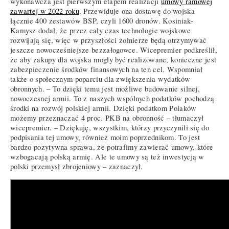
wykonawcza jest pierwszym etapem realizacji
umowy ramowej
zawartej w 2022 roku
. Przewiduje ona dostawę do wojska
łącznie 400 zestawów BSP, czyli 1600 dronów. Kosiniak-
Kamysz dodał, że przez cały czas technologie wojskowe
rozwijają się, więc w przyszłości żołnierze będą otrzymywać
jeszcze nowocześniejsze bezzałogowce. Wicepremier podkreślił,
że aby zakupy dla wojska mogły być realizowane, konieczne jest
zabezpieczenie środków finansowych na ten cel. Wspomniał
także o społecznym poparciu dla zwiększenia wydatków
obronnych. – To dzięki temu jest możliwe budowanie silnej,
nowoczesnej armii. To z naszych wspólnych podatków pochodzą
środki na rozwój polskiej armii. Dzięki podatkom Polaków
możemy przeznaczać 4 proc. PKB na obronność – tłumaczył
wicepremier. – Dziękuję, wszystkim, którzy przyczynili się do
podpisania tej umowy, również moim poprzednikom. To jest
bardzo pozytywna sprawa, że potrafimy zawierać umowy, które
wzbogacają polską armię. Ale te umowy są też inwestycją w
polski przemysł zbrojeniowy – zaznaczył.