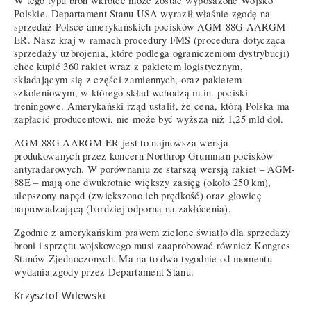
W tego typu broń wkrótce może zostać wyposażone Wojsko
Polskie. Departament Stanu USA wyraził właśnie zgodę na
sprzedaż Polsce amerykańskich pocisków AGM-88G AARGM-
ER. Nasz kraj w ramach procedury FMS (procedura dotycząca
sprzedaży uzbrojenia, które podlega ograniczeniom dystrybucji)
chce kupić 360 rakiet wraz z pakietem logistycznym,
składającym się z części zamiennych, oraz pakietem
szkoleniowym, w którego skład wchodzą m.in. pociski
treningowe. Amerykański rząd ustalił, że cena, którą Polska ma
zapłacić producentowi, nie może być wyższa niż 1,25 mld dol.
AGM-88G AARGM-ER jest to najnowsza wersja
produkowanych przez koncern Northrop Grumman pocisków
antyradarowych. W porównaniu ze starszą wersją rakiet – AGM-
88E – mają one dwukrotnie większy zasięg (około 250 km),
ulepszony napęd (zwiększono ich prędkość) oraz głowicę
naprowadzającą (bardziej odporną na zakłócenia).
Zgodnie z amerykańskim prawem zielone światło dla sprzedaży
broni i sprzętu wojskowego musi zaaprobować również Kongres
Stanów Zjednoczonych. Ma na to dwa tygodnie od momentu
wydania zgody przez Departament Stanu.
Krzysztof Wilewski