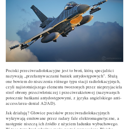
Pociski przeciwradiolokacyjne jest to broń, którą specjaliści
nazywają „przełamywaczami baniek antydostępowych”. Służą
one bowiem do niszczenia różnego typu stacji radiolokacyjnych,
czyli najistotniejszego elementu tworzonych przez nieprzyjaciela
stref obrony przeciwlotniczej i przeciwrakietowej (nazywanych
potocznie bańkami antydostępowymi, z języka angielskiego anti-
access/area-denial A2/AD).
Jak działają? Głowice pocisków przeciwradiolokacyjnych
wykrywają emitowane przez radary fale elektromagnetyczne, a
następnie niszczą ich źródło z użyciem ładunku wybuchowego.