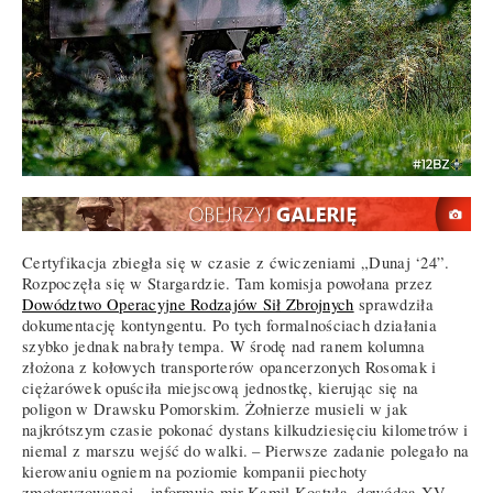
Certyfikacja zbiegła się w czasie z ćwiczeniami „Dunaj ‘24”.
Rozpoczęła się w Stargardzie. Tam komisja powołana przez
Dowództwo Operacyjne Rodzajów Sił Zbrojnych
sprawdziła
dokumentację kontyngentu. Po tych formalnościach działania
szybko jednak nabrały tempa. W środę nad ranem kolumna
złożona z kołowych transporterów opancerzonych Rosomak i
ciężarówek opuściła miejscową jednostkę, kierując się na
poligon w Drawsku Pomorskim. Żołnierze musieli w jak
najkrótszym czasie pokonać dystans kilkudziesięciu kilometrów i
niemal z marszu wejść do walki. – Pierwsze zadanie polegało na
kierowaniu ogniem na poziomie kompanii piechoty
zmotoryzowanej – informuje mjr Kamil Kostyła, dowódca XV