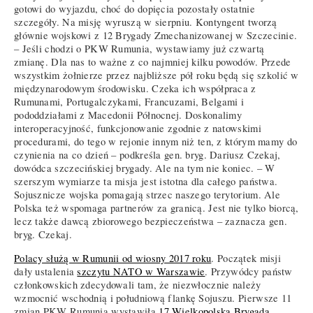
gotowi do wyjazdu, choć do dopięcia pozostały ostatnie
szczegóły. Na misję wyruszą w sierpniu. Kontyngent tworzą
głównie wojskowi z 12 Brygady Zmechanizowanej w Szczecinie.
– Jeśli chodzi o PKW Rumunia, wystawiamy już czwartą
zmianę. Dla nas to ważne z co najmniej kilku powodów. Przede
wszystkim żołnierze przez najbliższe pół roku będą się szkolić w
międzynarodowym środowisku. Czeka ich współpraca z
Rumunami, Portugalczykami, Francuzami, Belgami i
pododdziałami z Macedonii Północnej. Doskonalimy
interoperacyjność, funkcjonowanie zgodnie z natowskimi
procedurami, do tego w rejonie innym niż ten, z którym mamy do
czynienia na co dzień – podkreśla gen. bryg. Dariusz Czekaj,
dowódca szczecińskiej brygady. Ale na tym nie koniec. – W
szerszym wymiarze ta misja jest istotna dla całego państwa.
Sojusznicze wojska pomagają strzec naszego terytorium. Ale
Polska też wspomaga partnerów za granicą. Jest nie tylko biorcą,
lecz także dawcą zbiorowego bezpieczeństwa – zaznacza gen.
bryg. Czekaj.
Polacy służą w Rumunii od wiosny 2017 roku
. Początek misji
dały ustalenia
szczytu NATO w Warszawie
. Przywódcy państw
członkowskich zdecydowali tam, że niezwłocznie należy
wzmocnić wschodnią i południową flankę Sojuszu. Pierwsze 11
zmian PKW Rumunia wystawiła
17 Wielkopolska Brygada