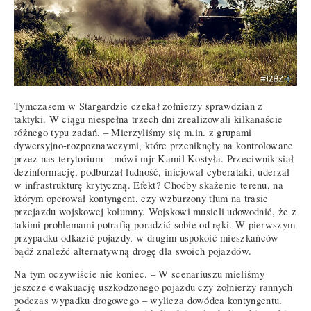
Tymczasem w Stargardzie czekał żołnierzy sprawdzian z
taktyki. W ciągu niespełna trzech dni zrealizowali kilkanaście
różnego typu zadań. – Mierzyliśmy się m.in. z grupami
dywersyjno-rozpoznawczymi, które przeniknęły na kontrolowane
przez nas terytorium – mówi mjr Kamil Kostyła. Przeciwnik siał
dezinformację, podburzał ludność, inicjował cyberataki, uderzał
w infrastrukturę krytyczną. Efekt? Choćby skażenie terenu, na
którym operował kontyngent, czy wzburzony tłum na trasie
przejazdu wojskowej kolumny. Wojskowi musieli udowodnić, że z
takimi problemami potrafią poradzić sobie od ręki. W pierwszym
przypadku odkazić pojazdy, w drugim uspokoić mieszkańców
bądź znaleźć alternatywną drogę dla swoich pojazdów.
Na tym oczywiście nie koniec. – W scenariuszu mieliśmy
jeszcze ewakuację uszkodzonego pojazdu czy żołnierzy rannych
podczas wypadku drogowego – wylicza dowódca kontyngentu.