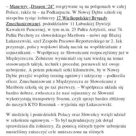
–
Manewry „Dragon ‘24”
rozgrywane są na poligonach w całej
Polsce, także tu – na Podkarpaciu. W Nowej Dębie szkoli się
niespełna tysiąc żołnierzy
17 Wielkopolskiej Brygady
Zmechanizowanej
, pododdziałów 11 Lubuskiej Dywizji
Kawalerii Pancernej, w tym m.in. 23 Pułku Artylerii, oraz 74
Pułku Piechoty ze słoweńskiego Mariboru – mówi mjr Błażej
Łukaszewski, szef Zespołu Prasowo-Reporterskiego nr 2. Jak
przyznaje, polscy wojskowi kładą nacisk na współdziałanie z
sojusznikami. – Współpracę ze Słoweńcami rozpoczęliśmy już w
Międzyrzeczu. Żołnierze wymieniali się tam wiedzą na temat
stosowanych taktyk, technik i procedur, poznawali też swoje
uzbrojenie. A potem pokonali setki kilometrów, by w Nowej
Dębie przejść wspólny trening ogniowy i taktyczny – podkreśla
oficer. Zmechanizowani z Międzyrzecza ze Słoweńcami z
Mariboru szkolą się po raz pierwszy. – Współpraca układa się
bardzo dobrze, zwłaszcza że nasi sojusznicy ze Słowenii
wykorzystują transportery Svarun, czyli sprzęt bardzo zbliżony
do naszych KTO Rosomak – wyjaśnia mjr Łukaszewski.
W niedzielę i poniedziałek Polacy oraz Słoweńcy wzięli udział
w szkoleniu ogniowym. – To był najtrudniejszy jak dotąd
sprawdzian dla żołnierzy. Za pomocą różnych typów uzbrojenia
musieliśmy zniszczyć cele umieszczone na różnych