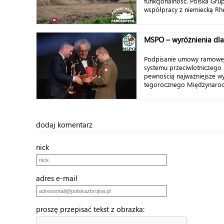
funkcjonalność. Polska Gr
współpracy z niemiecką Rhei
MSPO – wyróżnienia dla
Podpisanie umowy ramowe
systemu przeciwlotniczego
pewnością najważniejsze w
tegorocznego Międzynarod
dodaj komentarz
nick
adres e-mail
proszę przepisać tekst z obrazka: