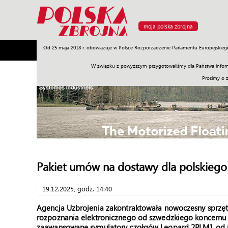
moja polska zbrojna
Od 25 maja 2018 r. obowiązuje w Polsce Rozporządzenie Parlamentu Europejskieg
Armia
Poligon
Sprzęt
Misje
Polityka
Prawo
W związku z powyższym przygotowaliśmy dla Państwa inform
Prosimy o 
Pakiet umów na dostawy dla polskiego
19.12.2025, godz. 14:40
Agencja Uzbrojenia zakontraktowała nowoczesny sprzęt
rozpoznania elektronicznego od szwedzkiego koncernu S
zaawansowane symulatory czołgów Leopard 2PLM1 od pol