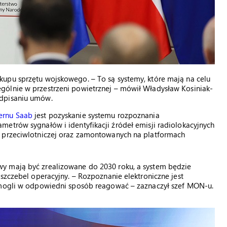
upu sprzętu wojskowego. – To są systemy, które mają na celu
gólnie w przestrzeni powietrznej – mówił Władysław Kosiniak-
odpisaniu umów.
ernu Saab
jest pozyskanie systemu rozpoznania
etrów sygnałów i identyfikacji źródeł emisji radiolokacyjnych
i przeciwlotniczej oraz zamontowanych na platformach
y mają być zrealizowane do 2030 roku, a system będzie
szczebel operacyjny. – Rozpoznanie elektroniczne jest
y mogli w odpowiedni sposób reagować – zaznaczył szef MON-u.