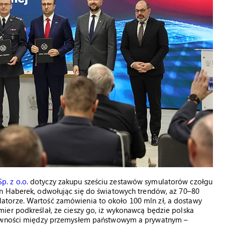
. z o.o.
dotyczy zakupu sześciu zestawów symulatorów czołgu
an Haberek, odwołując się do światowych trendów, aż 70–80
torze. Wartość zamówienia to około 100 mln zł, a dostawy
ier podkreślał, że cieszy go, iż wykonawcą będzie polska
 równości między przemysłem państwowym a prywatnym –