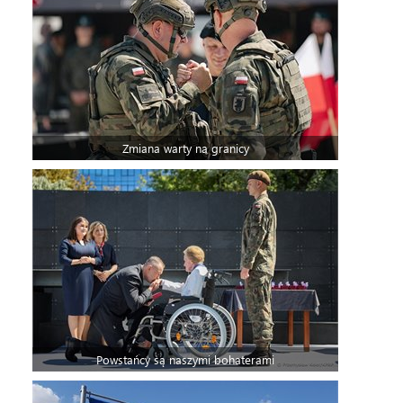
Zmiana warty na granicy
Powstańcy są naszymi bohaterami