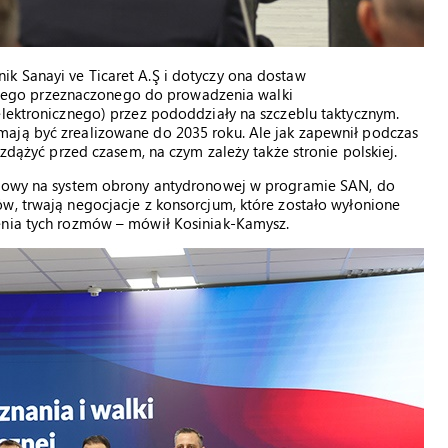
k Sanayi ve Ticaret A.Ş i dotyczy ona dostaw
ego przeznaczonego do prowadzenia walki
elektronicznego) przez pododdziały na szczeblu taktycznym.
ają być zrealizowane do 2035 roku. Ale jak zapewnił podczas
 zdążyć przed czasem, na czym zależy także stronie polskiej.
 umowy na system obrony antydronowej w programie SAN, do
w, trwają negocjacje z konsorcjum, które zostało wyłonione
enia tych rozmów – mówił Kosiniak-Kamysz.