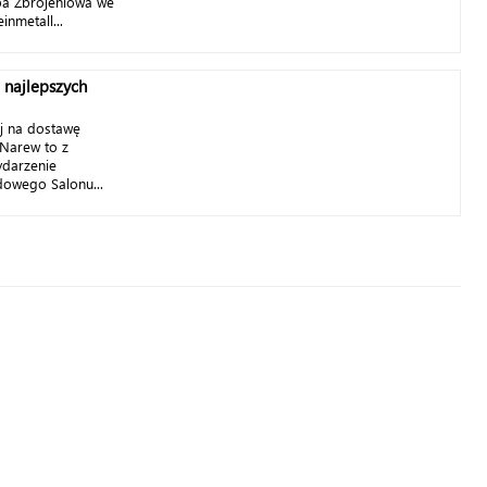
upa Zbrojeniowa we
nmetall...
 najlepszych
j na dostawę
 Narew to z
ydarzenie
owego Salonu...