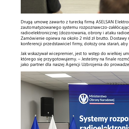
Drugą umowę zawarto z turecką firmą ASELSAN Elektroni
zautomatyzowanego systemu rozpoznawczo-zakłócając
radioelektronicznej (dozorowania, obrony i ataku radio
Zamówienie opiewa na około 2 mld zł brutto. Dostawy m
konferencji przedstawiciel firmy, dołoży ona starań, aby
Jak wskazywał wicepremier, jest to wstęp do wielkiej
którego się przygotowujemy. – Jesteśmy na finale rozmó
jako partner dla naszej Agencji Uzbrojenia do prowadz