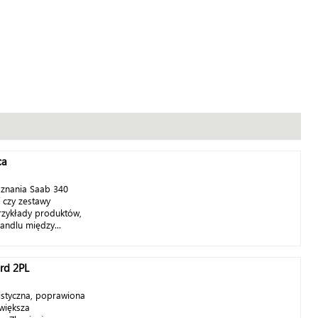
ca
znania Saab 340
 czy zestawy
przykłady produktów,
andlu między...
rd 2PL
istyczna, poprawiona
 większa