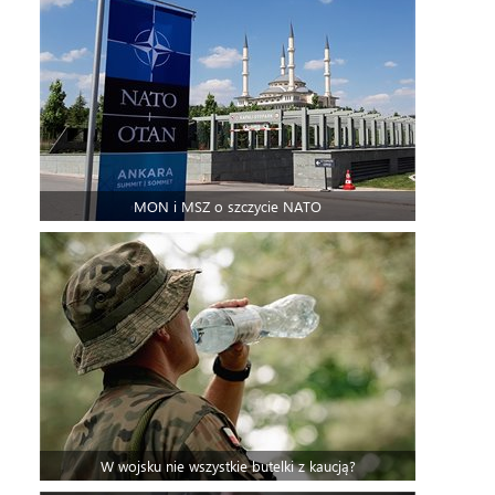
MON i MSZ o szczycie NATO
W wojsku nie wszystkie butelki z kaucją?