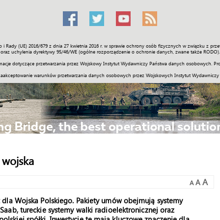
o i Rady (UE) 2016/679 z dnia 27 kwietnia 2016 r. w sprawie ochrony osób fizycznych w związku z 
Świat
Społeczność
Sport
Historia
Galerie
Wideo
ENGLI
oraz uchylenia dyrektywy 95/46/WE (ogólne rozporządzenie o ochronie danych, zwane także RODO).
acje dotyczące przetwarzania przez Wojskowy Instytut Wydawniczy Państwa danych osobowych. Pro
zaakceptowanie warunków przetwarzania danych osobowych przez Wojskowych Instytut Wydawniczy
 wojska
A
A
A
 dla Wojska Polskiego. Pakiety umów obejmują systemy
aab, tureckie systemy walki radioelektronicznej oraz
skiej spółki. Inwestycje te mają kluczowe znaczenie dla