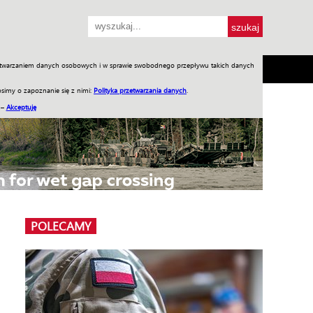
przetwarzaniem danych osobowych i w sprawie swobodnego przepływu takich danych
SH
SKLEP
Jednodniówki
Praca w WIW
simy o zapoznanie się z nimi:
Polityka przetwarzania danych
.
 –
Akceptuję
POLECAMY