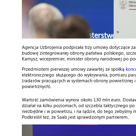
Agencja Uzbrojenia podpisała trzy umowy dotyczące zak
budowę zintegrowanej obrony państwa polskiego, szcze
Kamysz, wicepremier, minister obrony narodowej po p
Przedmiotem pierwszej umowy zawartej ze spółką
konc
elektronicznego służącego do wykrywania, pomiaru param
(radarów pracujących w systemach obrony powietrznej 
powietrznych).
Wartość zamówienia wynosi około 130 mln euro. Dostaw
działał na kilku poziomach, od szczebla taktycznego po 
niezbędne i w powietrzu, i na lądzie, do tego żebyśm
Podkreślił też, że Saab jest sprawdzonym partnerem.