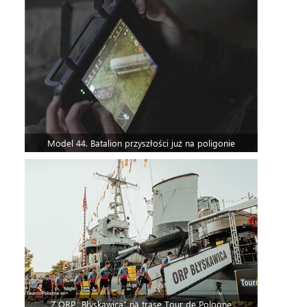
Model 44. Batalion przyszłości już na poligonie
Z ORP „Błyskawica” na trasę Tour de Pologne