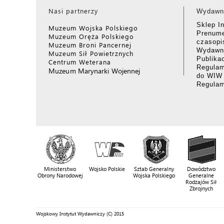
Nasi partnerzy
Wydawn
Sklep I
Muzeum Wojska Polskiego
Prenume
Muzeum Oręża Polskiego
czasop
Muzeum Broni Pancernej
Wydawni
Muzeum Sił Powietrznych
Publika
Centrum Weterana
Regulam
Muzeum Marynarki Wojennej
do WIW
Regula
Ministerstwo
Wojsko Polskie
Sztab Generalny
Dowództwo
Obrony Narodowej
Wojska Polskiego
Generalne
Rodzajów Sił
Zbrojnych
Wojskowy Instytut Wydawniczy (C) 2015