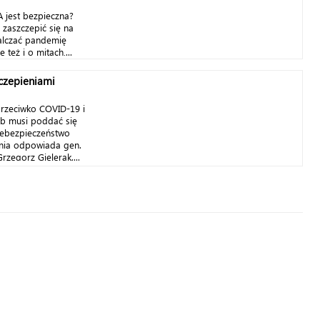
 jest bezpieczna?
 zaszczepić się na
walczać pandemię
 też i o mitach,...
czepieniami
przeciwko COVID-19 i
sób musi poddać się
iebezpieczeństwo
ania odpowiada gen.
rzegorz Gielerak....