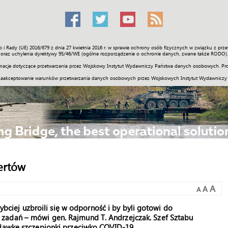
o i Rady (UE) 2016/679 z dnia 27 kwietnia 2016 r. w sprawie ochrony osób fizycznych w związku z 
Świat
Społeczność
Sport
Historia
Galerie
Wideo
ENGLI
oraz uchylenia dyrektywy 95/46/WE (ogólne rozporządzenie o ochronie danych, zwane także RODO).
acje dotyczące przetwarzania przez Wojskowy Instytut Wydawniczy Państwa danych osobowych. Pro
zaakceptowanie warunków przetwarzania danych osobowych przez Wojskowych Instytut Wydawniczy
ertów
A
A
A
zybciej uzbroili się w odporność i by byli gotowi do
zadań – mówi gen. Rajmund T. Andrzejczak. Szef Sztabu
 dawkę szczepionki przeciwko COVID-19.