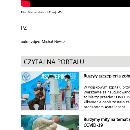
Film: Michał Niwicz / ZbrojnaTV
PZ
autor zdjęć: Michał Niwicz
CZYTAJ NA PORTALU
Ruszyły szczepienia żołn
W wojskowym szpitalu przy
Warszawie zainaugurowano
żołnierzy przeciw COVID-19
kilkanaście osób zostało z
preparatem AstraZeneca. – 
Burzymy mity na temat 
COVID-19