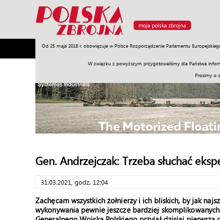
moja polska zbrojna
Od 25 maja 2018 r. obowiązuje w Polsce Rozporządzenie Parlamentu Europejskieg
Armia
Poligon
Sprzęt
Misje
Polityka
Prawo
W związku z powyższym przygotowaliśmy dla Państwa inform
Prosimy o 
Gen. Andrzejczak: Trzeba słuchać eksp
31.03.2021, godz. 12:04
Zachęcam wszystkich żołnierzy i ich bliskich, by jak najs
wykonywania pewnie jeszcze bardziej skomplikowanych 
Generalnego Wojska Polskiego przyjął dzisiaj pierwszą