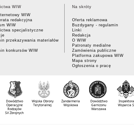
ictwa WIW
Na skróty
nternetowy WIW
rata redakcyjna
Oferta reklamowa
ism WIW
Buzdygany - regulamin
ctwa specjalistyczne
Linki
cje
Redakcja
in przekazywania materiałów
O WIW
Patronaty medialne
min konkursów WIW
Zamówienia publiczne
Platforma zakupowa WIW
Mapa strony
Ogłoszenia o pracę
Dowództwo
Wojska Obrony
Żandarmeria
Dowództwo
Inspektora
Operacyjne
Terytorialnej
Wojskowa
Garnizonu
Wsparcia 
Rodzajów
Warszawa
Sił Zbrojnych