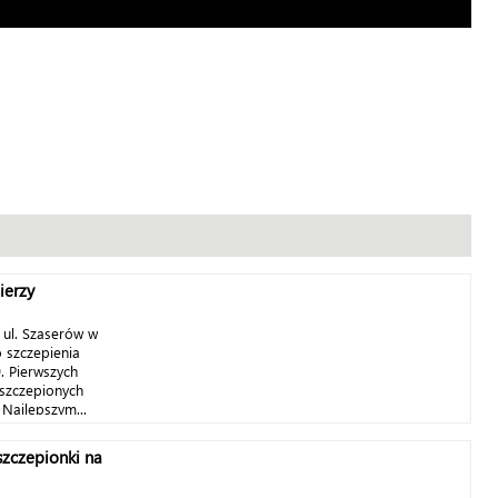
ierzy
 ul. Szaserów w
 szczepienia
. Pierwszych
aszczepionych
Najlepszym...
szczepionki na