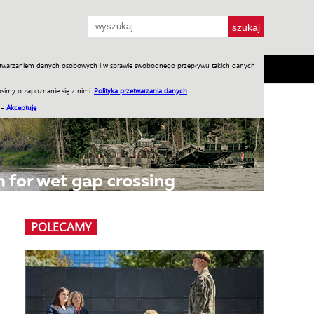
przetwarzaniem danych osobowych i w sprawie swobodnego przepływu takich danych
SH
SKLEP
Jednodniówki
Praca w WIW
simy o zapoznanie się z nimi:
Polityka przetwarzania danych
.
 –
Akceptuję
POLECAMY