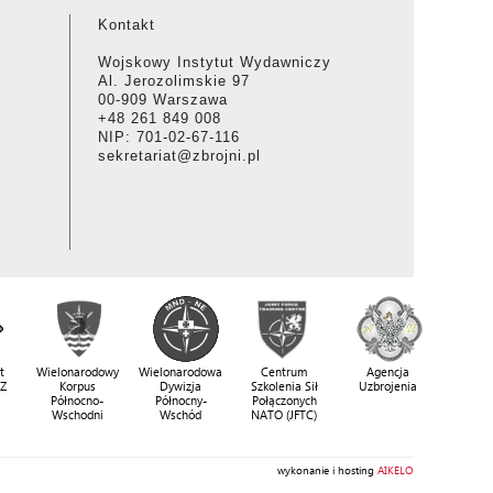
Kontakt
Wojskowy Instytut Wydawniczy
Al. Jerozolimskie 97
00-909 Warszawa
+48 261 849 008
NIP: 701-02-67-116
sekretariat@zbrojni.pl
t
Wielonarodowy
Wielonarodowa
Centrum
Agencja
SZ
Korpus
Dywizja
Szkolenia Sił
Uzbrojenia
Północno-
Północny-
Połączonych
Wschodni
Wschód
NATO (JFTC)
wykonanie i hosting
AIKELO