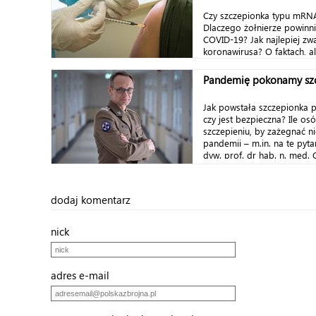
Czy szczepionka typu mRNA
Dlaczego żołnierze powinni
COVID-19? Jak najlepiej z
koronawirusa? O faktach, ale
Pandemię pokonamy sz
Jak powstała szczepionka 
czy jest bezpieczna? Ile o
szczepieniu, by zażegnać n
pandemii – m.in. na te pyt
dyw. prof. dr hab. n. med. G
dodaj komentarz
nick
adres e-mail