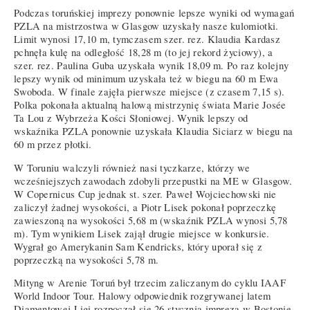
Podczas toruńskiej imprezy ponownie lepsze wyniki od wymagań
PZLA na mistrzostwa w Glasgow uzyskały nasze kulomiotki.
Limit wynosi 17,10 m, tymczasem szer. rez. Klaudia Kardasz
pchnęła kulę na odległość 18,28 m (to jej rekord życiowy), a
szer. rez. Paulina Guba uzyskała wynik 18,09 m. Po raz kolejny
lepszy wynik od minimum uzyskała też w biegu na 60 m Ewa
Swoboda. W finale zajęła pierwsze miejsce (z czasem 7,15 s).
Polka pokonała aktualną halową mistrzynię świata Marie Josée
Ta Lou z Wybrzeża Kości Słoniowej. Wynik lepszy od
wskaźnika PZLA ponownie uzyskała Klaudia Siciarz w biegu na
60 m przez płotki.
W Toruniu walczyli również nasi tyczkarze, którzy we
wcześniejszych zawodach zdobyli przepustki na ME w Glasgow.
W Copernicus Cup jednak st. szer. Paweł Wojciechowski nie
zaliczył żadnej wysokości, a Piotr Lisek pokonał poprzeczkę
zawieszoną na wysokości 5,68 m (wskaźnik PZLA wynosi 5,78
m). Tym wynikiem Lisek zajął drugie miejsce w konkursie.
Wygrał go Amerykanin Sam Kendricks, który uporał się z
poprzeczką na wysokości 5,78 m.
Mityng w Arenie Toruń był trzecim zaliczanym do cyklu IAAF
World Indoor Tour. Halowy odpowiednik rozgrywanej latem
Diamentowej Ligi rozpoczął się 26 stycznia imprezą w Bostonie.