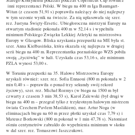
Starego Kontynentu pokazali podczas Copernicus Cup również
inni reprezentanci Polski. W biegu na 400 m Iga Baumgart-
Witan (z czasem 51,91 s) poprawiła należący do niej najlepszy
w tym sezonie wynik na świecie. Za nią uplasowała się szer.
rez. Justyna Święty-Ersetic. Ubiegłoroczna mistrzyni Europy na
otwartym stadionie pokonała 400 m w 52,14 s i wypełniła
minimum Polskiego Związku Lekkiej Atletyki na mistrzostwa
Europy w Glasgow. Bliska uzyskania przepustki na ME była st.
szer. Anna Kiełbasińska, która okazała się najlepsza w drugiej
serii biegu na 400 m. Reprezentantka poznańskiego WZS pobiła
swoją „życiówkę” w hali. Uzyskała czas 53,16 s, ale minimum
PZLA wynosi 53,00 s.
W Toruniu przepustki na 35. Halowe Mistrzostwa Europy
uzyskali również: szer. rez. Sofia Ennaoui (800 m pokonała w 2
min 0,40 s – poprawiła o ponad trzy sekundy swój rekord
życiowy), szer. rez. Michał Rozmys (w biegu na 1500 m był
czwarty z czasem 3 min 38,53 s), Karol Zalewski (był drugi w
biegu na 400 m – przegrał tylko z trzykrotnym halowym mistrzem
świata Czechem Pavlem Maslákiem), mar. Artur Noga (w
eliminacjach biegu na 60 m przez płotki uzyskał czas 7,79 s) i
Mateusz Borkowski (800 m pokonał w 1 min 47,78 s). Natomiast
ośmiu centymetrów zabrakło do wypełnienia minimum w skoku
w dal szer. rez. Tomaszowi Jaszczukowi.