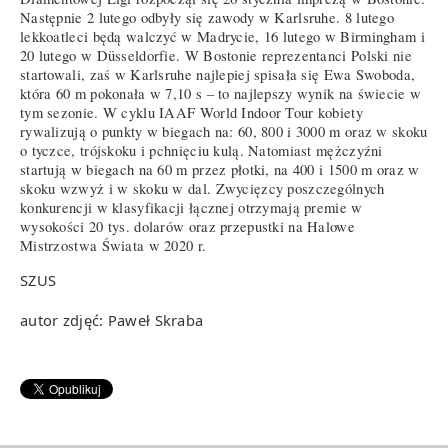
Następnie 2 lutego odbyły się zawody w Karlsruhe. 8 lutego
lekkoatleci będą walczyć w Madrycie, 16 lutego w Birmingham i
20 lutego w Düsseldorfie. W Bostonie reprezentanci Polski nie
startowali, zaś w Karlsruhe najlepiej spisała się Ewa Swoboda,
która 60 m pokonała w 7,10 s – to najlepszy wynik na świecie w
tym sezonie. W cyklu IAAF World Indoor Tour kobiety
rywalizują o punkty w biegach na: 60, 800 i 3000 m oraz w skoku
o tyczce, trójskoku i pchnięciu kulą. Natomiast mężczyźni
startują w biegach na 60 m przez płotki, na 400 i 1500 m oraz w
skoku wzwyż i w skoku w dal. Zwycięzcy poszczególnych
konkurencji w klasyfikacji łącznej otrzymają premie w
wysokości 20 tys. dolarów oraz przepustki na Halowe
Mistrzostwa Świata w 2020 r.
SZUS
autor zdjęć: Paweł Skraba