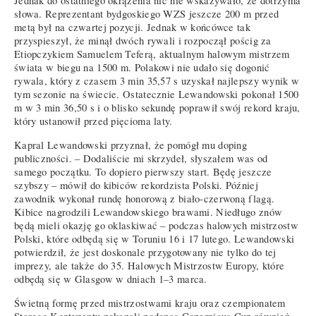
Jednak do ostatniego okrążenia nic nie wskazywało, że dotrzyma
słowa. Reprezentant bydgoskiego WZS jeszcze 200 m przed
metą był na czwartej pozycji. Jednak w końcówce tak
przyspieszył, że minął dwóch rywali i rozpoczął pościg za
Etiopczykiem Samuelem Teferą, aktualnym halowym mistrzem
świata w biegu na 1500 m. Polakowi nie udało się dogonić
rywala, który z czasem 3 min 35,57 s uzyskał najlepszy wynik w
tym sezonie na świecie. Ostatecznie Lewandowski pokonał 1500
m w 3 min 36,50 s i o blisko sekundę poprawił swój rekord kraju,
który ustanowił przed pięcioma laty.
Kapral Lewandowski przyznał, że pomógł mu doping
publiczności. – Dodaliście mi skrzydeł, słyszałem was od
samego początku. To dopiero pierwszy start. Będę jeszcze
szybszy – mówił do kibiców rekordzista Polski. Później
zawodnik wykonał rundę honorową z biało-czerwoną flagą.
Kibice nagrodzili Lewandowskiego brawami. Niedługo znów
będą mieli okazję go oklaskiwać – podczas halowych mistrzostw
Polski, które odbędą się w Toruniu 16 i 17 lutego. Lewandowski
potwierdził, że jest doskonale przygotowany nie tylko do tej
imprezy, ale także do 35. Halowych Mistrzostw Europy, które
odbędą się w Glasgow w dniach 1–3 marca.
Świetną formę przed mistrzostwami kraju oraz czempionatem