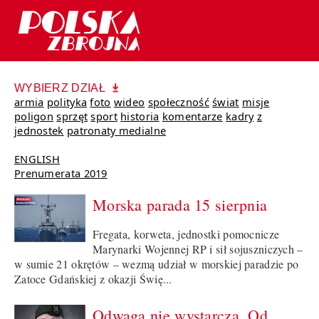
WYBIERZ DZIAŁ
armia
polityka
foto
wideo
społeczność
świat
misje
poligon
sprzęt
sport
historia
komentarze
kadry
z
jednostek
patronaty medialne
ENGLISH
Prenumerata 2019
Morska parada 15 sierpnia
Fregata, korweta, jednostki pomocnicze
Marynarki Wojennej RP i sił sojuszniczych –
w sumie 21 okrętów – wezmą udział w morskiej paradzie po
Zatoce Gdańskiej z okazji Świę...
Odwaga nie wystarcza. Od