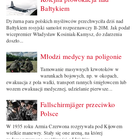
Bałtykiem
Dyżurna para polskich myśliwców przechwyciła dziś nad
Bałtykiem rosyjski samolot rozpoznawczy Ił-20M. Jak podał
wicepremier Władysław Kosiniak-Kamysz, do zdarzenia
doszło...
Młodzi medycy na poligonie
Tamowanie masywnych krwotoków w
warunkach bojowych, np. w okopach,
ewakuacja z pola walki, transport rannych śmigłowcem lub
wozem ewakuacji medycznej, udzielanie pierwsze...
Fallschirmjäger przeciwko
Polsce
W 1935 roku Armia Czerwona rozgrywała pod Kijowem
wielkie manewry. Stały się one areną, na której