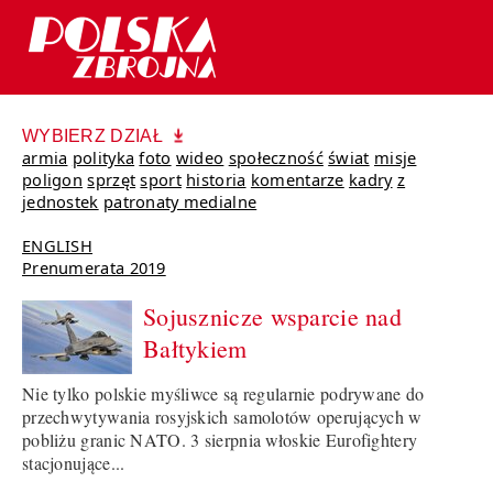
WYBIERZ DZIAŁ
armia
polityka
foto
wideo
społeczność
świat
misje
poligon
sprzęt
sport
historia
komentarze
kadry
z
jednostek
patronaty medialne
ENGLISH
Prenumerata 2019
Sojusznicze wsparcie nad
Bałtykiem
Nie tylko polskie myśliwce są regularnie podrywane do
przechwytywania rosyjskich samolotów operujących w
pobliżu granic NATO. 3 sierpnia włoskie Eurofightery
stacjonujące...