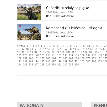
Goździki strzelały na piątkę
27.05.2014, godz. 10:30
Bogusław Politowski
Komandosi z Lublińca na linii ognia
26.05.2014, godz. 13:46
Bogusław Politowski
Strona:
1
2
3
4
5
6
7
8
9
10
11
12
13
14
15
16
17
18
19
20
21
22
46
47
48
49
50
51
52
53
54
55
56
57
58
59
60
61
62
63
64
65
66
90
91
92
93
94
95
96
97
98
99
100
101
102
103
104
105
106
107
125
126
127
128
129
130
131
132
133
134
135
136
137
138
139
14
158
159
160
161
162
163
164
165
166
167
168
169
170
171
172
17
191
192
193
194
195
196
197
198
199
200
201
202
203
204
205
20
224
225
226
227
228
229
230
231
232
233
234
PATRONATY
PREN