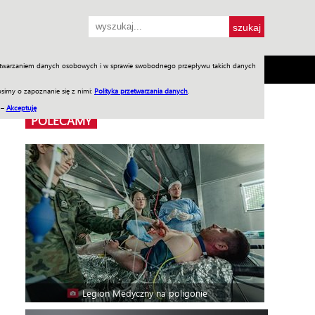
przetwarzaniem danych osobowych i w sprawie swobodnego przepływu takich danych
SH
SKLEP
Jednodniówki
Praca w WIW
simy o zapoznanie się z nimi:
Polityka przetwarzania danych
.
 –
Akceptuję
POLECAMY
Legion Medyczny na poligonie