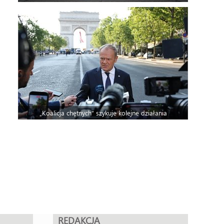
„Koalicja chętnych” szykuje kolejne działania
REDAKCJA