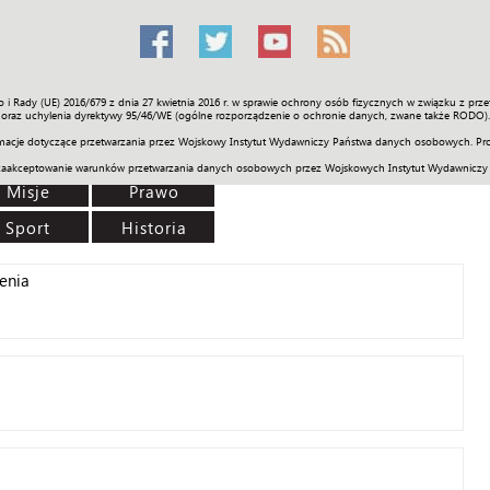
o i Rady (UE) 2016/679 z dnia 27 kwietnia 2016 r. w sprawie ochrony osób fizycznych w związku z 
Świat
Społeczność
Sport
Historia
Galerie
Wideo
ENGLI
oraz uchylenia dyrektywy 95/46/WE (ogólne rozporządzenie o ochronie danych, zwane także RODO).
acje dotyczące przetwarzania przez Wojskowy Instytut Wydawniczy Państwa danych osobowych. Pro
zaakceptowanie warunków przetwarzania danych osobowych przez Wojskowych Instytut Wydawniczy
Misje
Prawo
Sport
Historia
enia