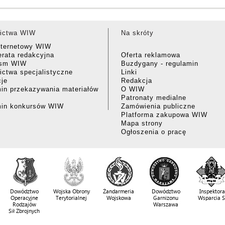
ictwa WIW
Na skróty
nternetowy WIW
rata redakcyjna
Oferta reklamowa
ism WIW
Buzdygany - regulamin
ctwa specjalistyczne
Linki
cje
Redakcja
in przekazywania materiałów
O WIW
Patronaty medialne
min konkursów WIW
Zamówienia publiczne
Platforma zakupowa WIW
Mapa strony
Ogłoszenia o pracę
Dowództwo
Wojska Obrony
Żandarmeria
Dowództwo
Inspektora
Operacyjne
Terytorialnej
Wojskowa
Garnizonu
Wsparcia 
Rodzajów
Warszawa
Sił Zbrojnych