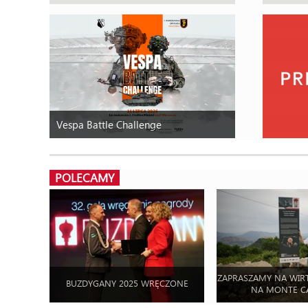
Vespa Battle Challenge
POLECAMY
ZAPRASZAMY NA WIR
BUZDYGANY 2025 WRĘCZONE
NA MONTE C