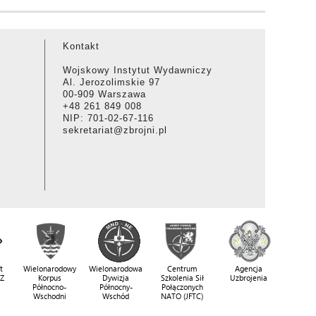
Kontakt
Wojskowy Instytut Wydawniczy
Al. Jerozolimskie 97
00-909 Warszawa
+48 261 849 008
NIP: 701-02-67-116
sekretariat@zbrojni.pl
t
Wielonarodowy
Wielonarodowa
Centrum
Agencja
SZ
Korpus
Dywizja
Szkolenia Sił
Uzbrojenia
Północno-
Północny-
Połączonych
Wschodni
Wschód
NATO (JFTC)