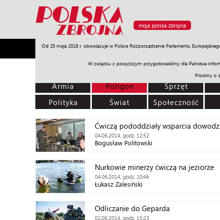
moja polska zbrojna
Od 25 maja 2018 r. obowiązuje w Polsce Rozporządzenie Parlamentu Europejskieg
Armia
Poligon
Sprzęt
Misje
Polityka
Prawo
W związku z powyższym przygotowaliśmy dla Państwa inform
Prosimy o 
Armia
Poligon
Sprzęt
Polityka
Świat
Społeczność
Ćwiczą pododdziały wsparcia dowodz
04.06.2014, godz. 12:52
Bogusław Politowski
Nurkowie minerzy ćwiczą na jeziorze
04.06.2014, godz. 10:46
Łukasz Zalesiński
Odliczanie do Geparda
02.06.2014, godz. 15:23