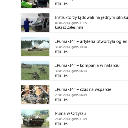
mks, ek
Instruktorzy lądowali na jednym silniku
01.06.2014, godz. 11:25
Łukasz Zalesiński
„Puma-14” – artyleria otworzyła ogień
31.05.2014, godz. 14:50
mks, ek
„Puma-14” – kompania w natarciu
30.05.2014, godz. 06:54
mks, ek
„Puma-14” – czas na wsparcie
29.05.2014, godz. 06:49
mks, ek
Puma w Orzyszu
28.05.2014, godz. 11:49
mks, ek