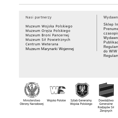
Nasi partnerzy
Wydawn
Sklep I
Muzeum Wojska Polskiego
Prenume
Muzeum Oręża Polskiego
czasop
Muzeum Broni Pancernej
Wydawni
Muzeum Sił Powietrznych
Publika
Centrum Weterana
Regulam
Muzeum Marynarki Wojennej
do WIW
Regula
Ministerstwo
Wojsko Polskie
Sztab Generalny
Dowództwo
Obrony Narodowej
Wojska Polskiego
Generalne
Rodzajów Sił
Zbrojnych