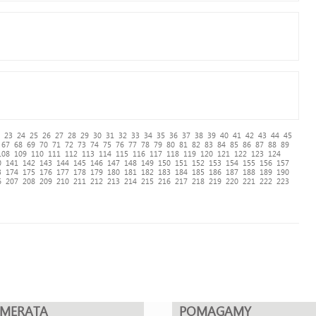
23
24
25
26
27
28
29
30
31
32
33
34
35
36
37
38
39
40
41
42
43
44
45
67
68
69
70
71
72
73
74
75
76
77
78
79
80
81
82
83
84
85
86
87
88
89
108
109
110
111
112
113
114
115
116
117
118
119
120
121
122
123
124
0
141
142
143
144
145
146
147
148
149
150
151
152
153
154
155
156
157
3
174
175
176
177
178
179
180
181
182
183
184
185
186
187
188
189
190
6
207
208
209
210
211
212
213
214
215
216
217
218
219
220
221
222
223
UMERATA
POMAGAMY