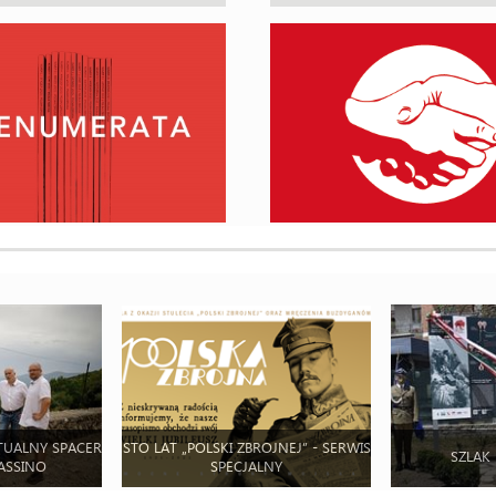
TUALNY SPACER
STO LAT „POLSKI ZBROJNEJ” - SERWIS
SZLAK
ASSINO
SPECJALNY