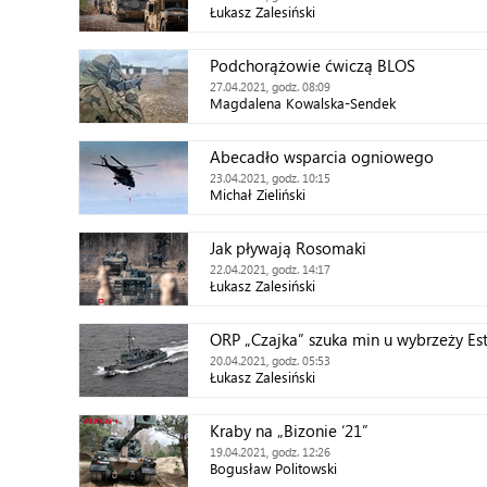
Łukasz Zalesiński
Podchorążowie ćwiczą BLOS
27.04.2021, godz. 08:09
Magdalena Kowalska-Sendek
Abecadło wsparcia ogniowego
23.04.2021, godz. 10:15
Michał Zieliński
Jak pływają Rosomaki
22.04.2021, godz. 14:17
Łukasz Zalesiński
ORP „Czajka” szuka min u wybrzeży Est
20.04.2021, godz. 05:53
Łukasz Zalesiński
Kraby na „Bizonie ‘21”
19.04.2021, godz. 12:26
Bogusław Politowski