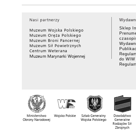
Nasi partnerzy
Wydawn
Sklep I
Muzeum Wojska Polskiego
Prenume
Muzeum Oręża Polskiego
czasop
Muzeum Broni Pancernej
Wydawni
Muzeum Sił Powietrznych
Publika
Centrum Weterana
Regulam
Muzeum Marynarki Wojennej
do WIW
Regula
Ministerstwo
Wojsko Polskie
Sztab Generalny
Dowództwo
Obrony Narodowej
Wojska Polskiego
Generalne
Rodzajów Sił
Zbrojnych