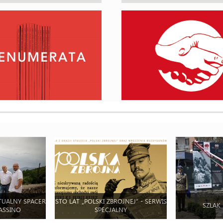
TUALNY SPACER
STO LAT „POLSKI ZBROJNEJ” - SERWIS
SZLAK
ASSINO
SPECJALNY