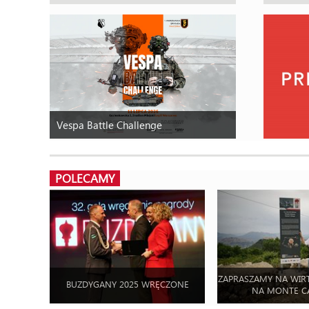
Vespa Battle Challenge
POLECAMY
ZAPRASZAMY NA WIR
BUZDYGANY 2025 WRĘCZONE
NA MONTE C