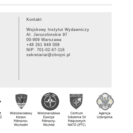
Kontakt
Wojskowy Instytut Wydawniczy
Al. Jerozolimskie 97
00-909 Warszawa
+48 261 849 008
NIP: 701-02-67-116
sekretariat@zbrojni.pl
t
Wielonarodowy
Wielonarodowa
Centrum
Agencja
SZ
Korpus
Dywizja
Szkolenia Sił
Uzbrojenia
Północno-
Północny-
Połączonych
Wschodni
Wschód
NATO (JFTC)