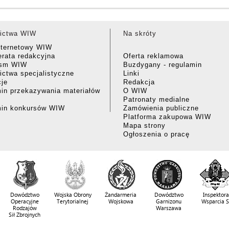
ictwa WIW
Na skróty
nternetowy WIW
rata redakcyjna
Oferta reklamowa
ism WIW
Buzdygany - regulamin
ctwa specjalistyczne
Linki
cje
Redakcja
in przekazywania materiałów
O WIW
Patronaty medialne
min konkursów WIW
Zamówienia publiczne
Platforma zakupowa WIW
Mapa strony
Ogłoszenia o pracę
Dowództwo
Wojska Obrony
Żandarmeria
Dowództwo
Inspektora
Operacyjne
Terytorialnej
Wojskowa
Garnizonu
Wsparcia 
Rodzajów
Warszawa
Sił Zbrojnych