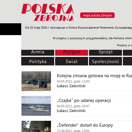
moja polska zbrojna
Od 25 maja 2018 r. obowiązuje w Polsce Rozporządzenie Parlamentu Europejskieg
Armia
Poligon
Sprzęt
Misje
Polityka
Prawo
W związku z powyższym przygotowaliśmy dla Państwa inform
Prosimy o 
Armia
Poligon
Sprzęt
Polityka
Świat
Społeczność
Kolejna zmiana gotowa na misję w Ru
04.05.2021, godz. 11:00
Łukasz Zalesiński
„Czajka” po udanej operacji
04.05.2021, godz. 05:47
Łukasz Zalesiński
„Defender” dotarł do Europy
27.04.2021, godz. 13:05