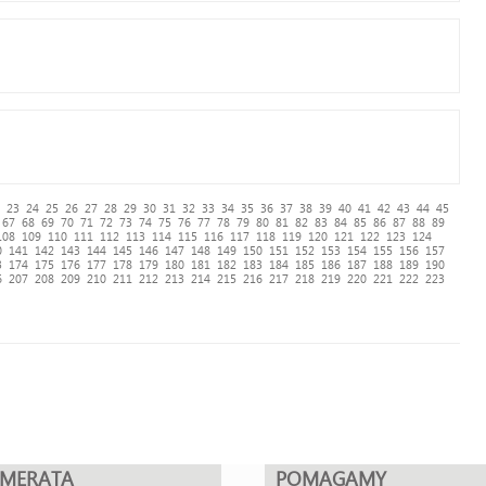
23
24
25
26
27
28
29
30
31
32
33
34
35
36
37
38
39
40
41
42
43
44
45
67
68
69
70
71
72
73
74
75
76
77
78
79
80
81
82
83
84
85
86
87
88
89
108
109
110
111
112
113
114
115
116
117
118
119
120
121
122
123
124
0
141
142
143
144
145
146
147
148
149
150
151
152
153
154
155
156
157
3
174
175
176
177
178
179
180
181
182
183
184
185
186
187
188
189
190
6
207
208
209
210
211
212
213
214
215
216
217
218
219
220
221
222
223
UMERATA
POMAGAMY