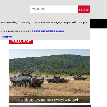
przetwarzaniem danych osobowych i w sprawie swobodnego przepływu takich danych
SH
SKLEP
Jednodniówki
Praca w WIW
simy o zapoznanie się z nimi:
Polityka przetwarzania danych
.
 –
Akceptuję
POLECAMY
Żołnierze PKW Rumunia ćwiczyli w Bułgarii