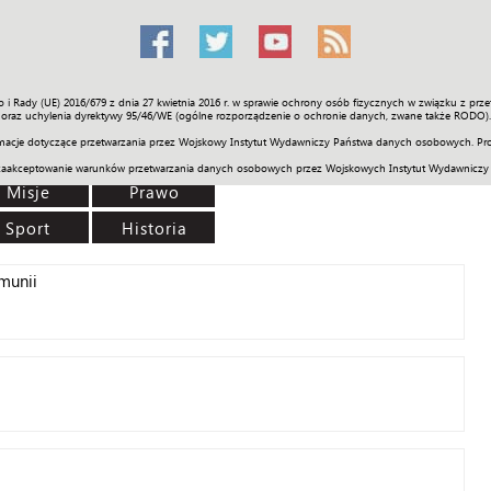
o i Rady (UE) 2016/679 z dnia 27 kwietnia 2016 r. w sprawie ochrony osób fizycznych w związku z 
Świat
Społeczność
Sport
Historia
Galerie
Wideo
ENGLI
oraz uchylenia dyrektywy 95/46/WE (ogólne rozporządzenie o ochronie danych, zwane także RODO).
acje dotyczące przetwarzania przez Wojskowy Instytut Wydawniczy Państwa danych osobowych. Pro
zaakceptowanie warunków przetwarzania danych osobowych przez Wojskowych Instytut Wydawniczy
Misje
Prawo
Sport
Historia
munii