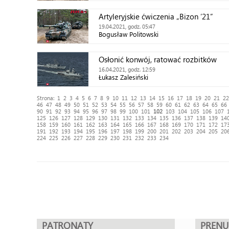
Artyleryjskie ćwiczenia „Bizon ’21”
19.04.2021, godz. 05:47
Bogusław Politowski
Osłonić konwój, ratować rozbitków
16.04.2021, godz. 12:59
Łukasz Zalesiński
Strona:
1
2
3
4
5
6
7
8
9
10
11
12
13
14
15
16
17
18
19
20
21
22
46
47
48
49
50
51
52
53
54
55
56
57
58
59
60
61
62
63
64
65
66
90
91
92
93
94
95
96
97
98
99
100
101
102
103
104
105
106
107
125
126
127
128
129
130
131
132
133
134
135
136
137
138
139
14
158
159
160
161
162
163
164
165
166
167
168
169
170
171
172
17
191
192
193
194
195
196
197
198
199
200
201
202
203
204
205
20
224
225
226
227
228
229
230
231
232
233
234
PATRONATY
PREN