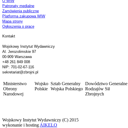
O WIW
Patronaty medialne
Zamówienia publiczne
Platforma zakupowa WIW
Mapa strony
Ogłoszenia o pracę
Kontakt
Wojskowy Instytut Wydawniczy
Al. Jerozolimskie 97
00-909 Warszawa
+48 261 849 008
NIP: 701-02-67-116
sekretariat@zbrojni.pl
Ministerstwo
Wojsko
Sztab Generalny
Dowództwo Generalne
Obrony
Polskie
Wojska Polskiego
Rodzajów Sił
Narodowej
Zbrojnych
Wojskowy Instytut Wydawniczy (C) 2015
wykonanie i hosting
AIKELO