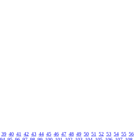
39
40
41
42
43
44
45
46
47
48
49
50
51
52
53
54
55
56
94
95
96
97
98
99
100
101
102
103
104
105
106
107
108