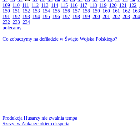
109
110
111
112
113
114
115
116
117
118
119
120
121
122
150
151
152
153
154
155
156
157
158
159
160
161
162
163
191
192
193
194
195
196
197
198
199
200
201
202
203
204
232
233
234
polecamy
Co zobaczymy na defiladzie w Święto Wojska Polskiego?
Produkcja Husarzy nie zwalnia tempa
Szczyt w Ankarze okiem eksperta