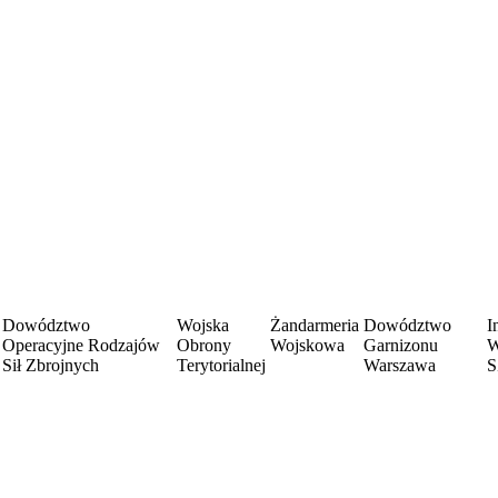
Dowództwo
Wojska
Żandarmeria
Dowództwo
I
Operacyjne Rodzajów
Obrony
Wojskowa
Garnizonu
W
Sił Zbrojnych
Terytorialnej
Warszawa
S