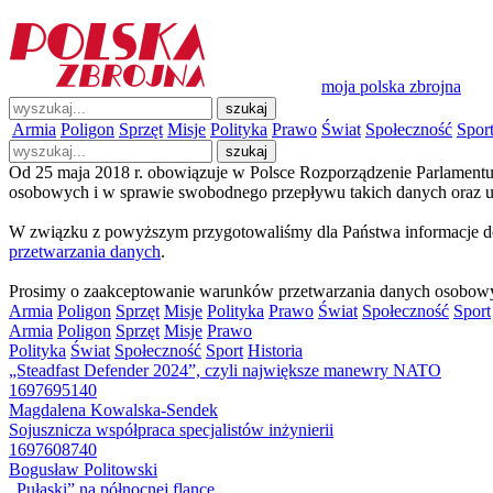
moja polska zbrojna
Armia
Poligon
Sprzęt
Misje
Polityka
Prawo
Świat
Społeczność
Spor
Od 25 maja 2018 r. obowiązuje w Polsce Rozporządzenie Parlamentu
osobowych i w sprawie swobodnego przepływu takich danych oraz u
W związku z powyższym przygotowaliśmy dla Państwa informacje do
przetwarzania danych
.
Prosimy o zaakceptowanie warunków przetwarzania danych osobow
Armia
Poligon
Sprzęt
Misje
Polityka
Prawo
Świat
Społeczność
Sport
Armia
Poligon
Sprzęt
Misje
Prawo
Polityka
Świat
Społeczność
Sport
Historia
„Steadfast Defender 2024”, czyli największe manewry NATO
1697695140
Magdalena Kowalska-Sendek
Sojusznicza współpraca specjalistów inżynierii
1697608740
Bogusław Politowski
„Pułaski” na północnej flance