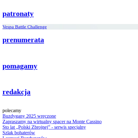
patronaty
Vespa Battle Challenge
prenumerata
pomagamy
redakcja
polecamy
Buzdygany 2025 wręczone
Zapraszamy na wirtualny spacer na Monte Cassino
Sto lat „Polski Zbrojnej” - serwis specjalny
Szlak bohaterów