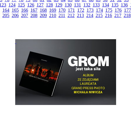
123
124
125
126
127
128
129
130
131
132
133
134
135
136
164
165
166
167
168
169
170
171
172
173
174
175
176
177
205
206
207
208
209
210
211
212
213
214
215
216
217
218