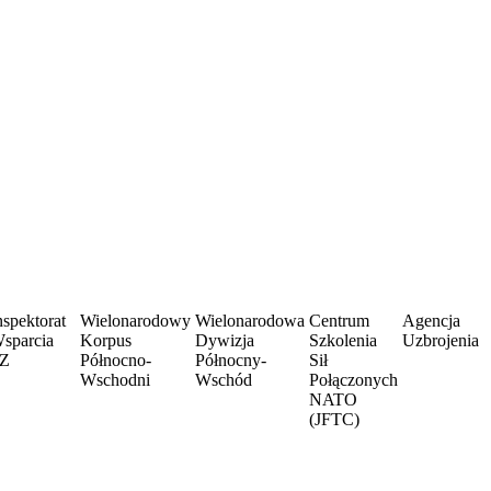
nspektorat
Wielonarodowy
Wielonarodowa
Centrum
Agencja
sparcia
Korpus
Dywizja
Szkolenia
Uzbrojenia
Z
Północno-
Północny-
Sił
Wschodni
Wschód
Połączonych
NATO
(JFTC)