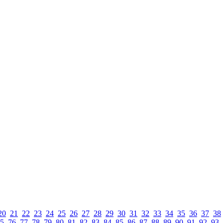
20
21
22
23
24
25
26
27
28
29
30
31
32
33
34
35
36
37
38
5
76
77
78
79
80
81
82
83
84
85
86
87
88
89
90
91
92
93