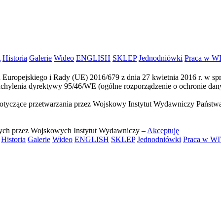
t
Historia
Galerie
Wideo
ENGLISH
SKLEP
Jednodniówki
Praca w W
 Europejskiego i Rady (UE) 2016/679 z dnia 27 kwietnia 2016 r. w s
chylenia dyrektywy 95/46/WE (ogólne rozporządzenie o ochronie da
tyczące przetwarzania przez Wojskowy Instytut Wydawniczy Państwa
ych przez Wojskowych Instytut Wydawniczy –
Akceptuję
Historia
Galerie
Wideo
ENGLISH
SKLEP
Jednodniówki
Praca w W