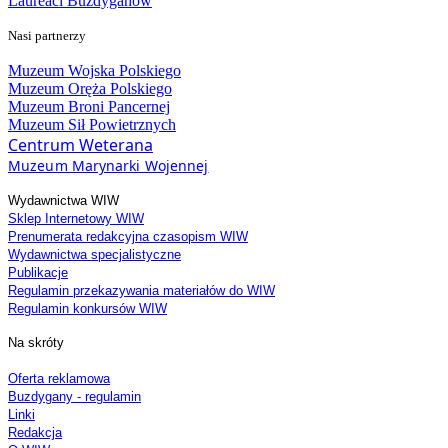
Laureaci Buzdyganów
Nasi partnerzy
Muzeum Wojska Polskiego
Muzeum Oręża Polskiego
Muzeum Broni Pancernej
Muzeum Sił Powietrznych
Centrum Weterana
Muzeum Marynarki Wojennej
Wydawnictwa WIW
Sklep Internetowy WIW
Prenumerata redakcyjna czasopism WIW
Wydawnictwa specjalistyczne
Publikacje
Regulamin przekazywania materiałów do WIW
Regulamin konkursów WIW
Na skróty
Oferta reklamowa
Buzdygany - regulamin
Linki
Redakcja