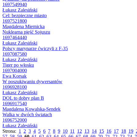
1697549940
Łukasz Zalesiński
Cel: bezpieczne miasto
1697521800
Magdalena Miernicka
Nuklearna pięść Sojuszu
1697464440
Łukasz Zalesiński
Polscy marynarze ćwiczyli z F-35
1697087580
Łukasz Zalesiński
Tiger po włosku
1697004000
Ewa Korsak
W poszukiwaniu dywersantów
1696928100
Łukasz Zalesiński
DOL to dobry plan B
1696917540
Magdalena Kowalska-Sendek
Walka w dwóch światach
1696752000
Łukasz Zalesiński
Strona:
1
2
3
4
5
6
7
8
9
10
11
12
13
14
15
16
17
18
19
57
58
59
60
61
62
63
64
65
66
67
68
69
70
71
72
73
74
7