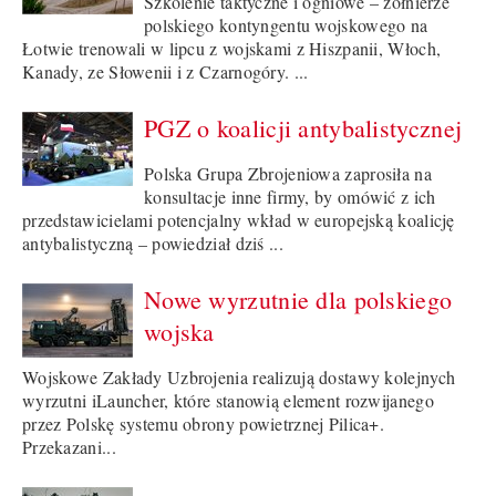
Szkolenie taktyczne i ogniowe – żołnierze
polskiego kontyngentu wojskowego na
Łotwie trenowali w lipcu z wojskami z Hiszpanii, Włoch,
Kanady, ze Słowenii i z Czarnogóry. ...
PGZ o koalicji antybalistycznej
Polska Grupa Zbrojeniowa zaprosiła na
konsultacje inne firmy, by omówić z ich
przedstawicielami potencjalny wkład w europejską koalicję
antybalistyczną – powiedział dziś ...
Nowe wyrzutnie dla polskiego
wojska
Wojskowe Zakłady Uzbrojenia realizują dostawy kolejnych
wyrzutni iLauncher, które stanowią element rozwijanego
przez Polskę systemu obrony powietrznej Pilica+.
Przekazani...