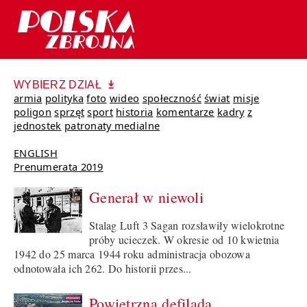
WYBIERZ DZIAŁ
armia
polityka
foto
wideo
społeczność
świat
misje
poligon
sprzęt
sport
historia
komentarze
kadry
z
jednostek
patronaty medialne
ENGLISH
Prenumerata 2019
Generał w niewoli
Stalag Luft 3 Sagan rozsławiły wielokrotne
próby ucieczek. W okresie od 10 kwietnia
1942 do 25 marca 1944 roku administracja obozowa
odnotowała ich 262. Do historii przes...
Powietrzna defilada