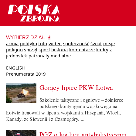
WYBIERZ DZIAŁ
armia
polityka
foto
wideo
społeczność
świat
misje
poligon
sprzęt
sport
historia
komentarze
kadry
z
jednostek
patronaty medialne
ENGLISH
Prenumerata 2019
Gorący lipiec PKW Łotwa
Szkolenie taktyczne i ogniowe – żołnierze
polskiego kontyngentu wojskowego na
Łotwie trenowali w lipcu z wojskami z Hiszpanii, Włoch,
Kanady, ze Słowenii i z Czarnogóry. ...
PGZ o koalicji antybalistycznej