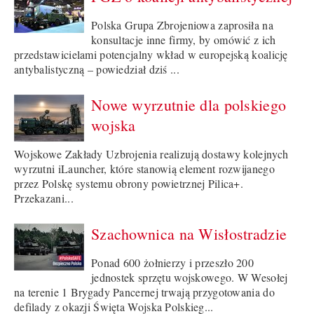
Polska Grupa Zbrojeniowa zaprosiła na
konsultacje inne firmy, by omówić z ich
przedstawicielami potencjalny wkład w europejską koalicję
antybalistyczną – powiedział dziś ...
Nowe wyrzutnie dla polskiego
wojska
Wojskowe Zakłady Uzbrojenia realizują dostawy kolejnych
wyrzutni iLauncher, które stanowią element rozwijanego
przez Polskę systemu obrony powietrznej Pilica+.
Przekazani...
Szachownica na Wisłostradzie
Ponad 600 żołnierzy i przeszło 200
jednostek sprzętu wojskowego. W Wesołej
na terenie 1 Brygady Pancernej trwają przygotowania do
defilady z okazji Święta Wojska Polskieg...