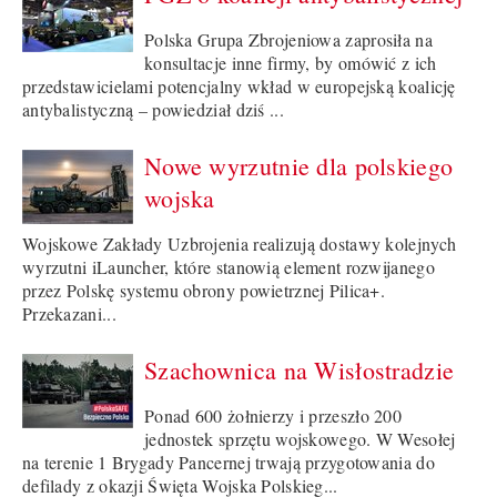
Polska Grupa Zbrojeniowa zaprosiła na
konsultacje inne firmy, by omówić z ich
przedstawicielami potencjalny wkład w europejską koalicję
antybalistyczną – powiedział dziś ...
Nowe wyrzutnie dla polskiego
wojska
Wojskowe Zakłady Uzbrojenia realizują dostawy kolejnych
wyrzutni iLauncher, które stanowią element rozwijanego
przez Polskę systemu obrony powietrznej Pilica+.
Przekazani...
Szachownica na Wisłostradzie
Ponad 600 żołnierzy i przeszło 200
jednostek sprzętu wojskowego. W Wesołej
na terenie 1 Brygady Pancernej trwają przygotowania do
defilady z okazji Święta Wojska Polskieg...