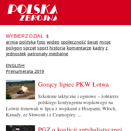
WYBIERZ DZIAŁ
armia
polityka
foto
wideo
społeczność
świat
misje
poligon
sprzęt
sport
historia
komentarze
kadry
z
jednostek
patronaty medialne
ENGLISH
Prenumerata 2019
Gorący lipiec PKW Łotwa
Szkolenie taktyczne i ogniowe – żołnierze
polskiego kontyngentu wojskowego na
Łotwie trenowali w lipcu z wojskami z Hiszpanii, Włoch,
Kanady, ze Słowenii i z Czarnogóry. ...
PGZ o koalicji antybalistycznej