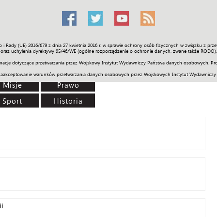
o i Rady (UE) 2016/679 z dnia 27 kwietnia 2016 r. w sprawie ochrony osób fizycznych w związku z 
Świat
Społeczność
Sport
Historia
Galerie
Wideo
ENGLI
oraz uchylenia dyrektywy 95/46/WE (ogólne rozporządzenie o ochronie danych, zwane także RODO).
acje dotyczące przetwarzania przez Wojskowy Instytut Wydawniczy Państwa danych osobowych. Pro
zaakceptowanie warunków przetwarzania danych osobowych przez Wojskowych Instytut Wydawniczy
Misje
Prawo
Sport
Historia
ii