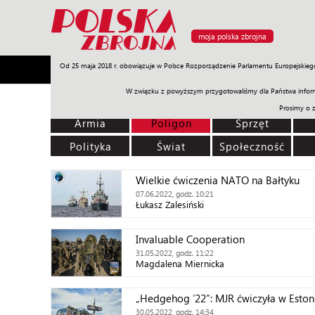
moja polska zbrojna
Od 25 maja 2018 r. obowiązuje w Polsce Rozporządzenie Parlamentu Europejskieg
Armia
Poligon
Sprzęt
Misje
Polityka
Prawo
W związku z powyższym przygotowaliśmy dla Państwa inform
Prosimy o 
Armia
Poligon
Sprzęt
Polityka
Świat
Społeczność
Wielkie ćwiczenia NATO na Bałtyku
07.06.2022, godz. 10:21
Łukasz Zalesiński
Invaluable Cooperation
31.05.2022, godz. 11:22
Magdalena Miernicka
„Hedgehog ’22”: MJR ćwiczyła w Eston
30.05.2022, godz. 14:34