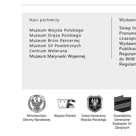
Nasi partnerzy
Wydawn
Sklep I
Muzeum Wojska Polskiego
Prenume
Muzeum Oręża Polskiego
czasop
Muzeum Broni Pancernej
Wydawni
Muzeum Sił Powietrznych
Publika
Centrum Weterana
Regulam
Muzeum Marynarki Wojennej
do WIW
Regula
Ministerstwo
Wojsko Polskie
Sztab Generalny
Dowództwo
Obrony Narodowej
Wojska Polskiego
Generalne
Rodzajów Sił
Zbrojnych