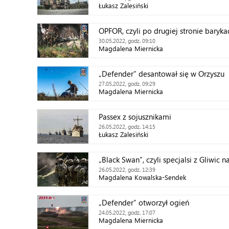
Łukasz Zalesiński
OPFOR, czyli po drugiej stronie baryka
30.05.2022, godz. 09:10
Magdalena Miernicka
„Defender” desantował się w Orzyszu
27.05.2022, godz. 09:29
Magdalena Miernicka
Passex z sojusznikami
26.05.2022, godz. 14:15
Łukasz Zalesiński
„Black Swan”, czyli specjalsi z Gliwic
26.05.2022, godz. 12:39
Magdalena Kowalska-Sendek
„Defender” otworzył ogień
24.05.2022, godz. 17:07
Magdalena Miernicka