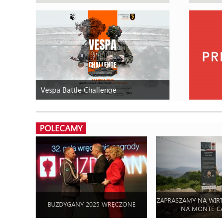
Vespa Battle Challenge
POLECAMY
ZAPRASZAMY NA WIR
BUZDYGANY 2025 WRĘCZONE
NA MONTE C