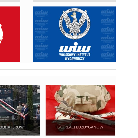
 BOHATERÓW
LAUREACI BUZDYGANÓW