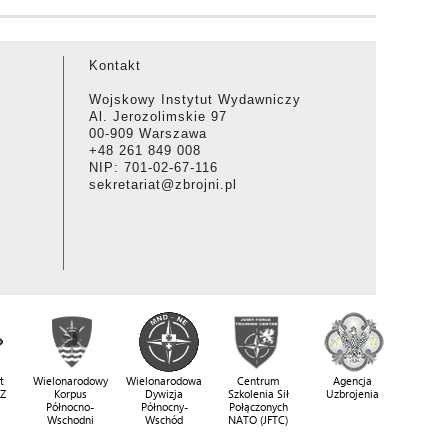
Kontakt
Wojskowy Instytut Wydawniczy
Al. Jerozolimskie 97
00-909 Warszawa
+48 261 849 008
NIP: 701-02-67-116
sekretariat@zbrojni.pl
t
Wielonarodowy
Wielonarodowa
Centrum
Agencja
SZ
Korpus
Dywizja
Szkolenia Sił
Uzbrojenia
Północno-
Północny-
Połączonych
Wschodni
Wschód
NATO (JFTC)