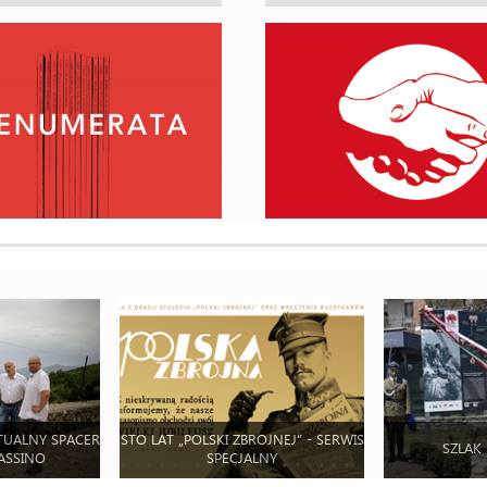
TUALNY SPACER
STO LAT „POLSKI ZBROJNEJ” - SERWIS
SZLAK
ASSINO
SPECJALNY