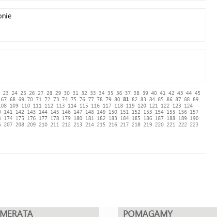
onie
23
24
25
26
27
28
29
30
31
32
33
34
35
36
37
38
39
40
41
42
43
44
45
67
68
69
70
71
72
73
74
75
76
77
78
79
80
81
82
83
84
85
86
87
88
89
108
109
110
111
112
113
114
115
116
117
118
119
120
121
122
123
124
0
141
142
143
144
145
146
147
148
149
150
151
152
153
154
155
156
157
3
174
175
176
177
178
179
180
181
182
183
184
185
186
187
188
189
190
6
207
208
209
210
211
212
213
214
215
216
217
218
219
220
221
222
223
UMERATA
POMAGAMY