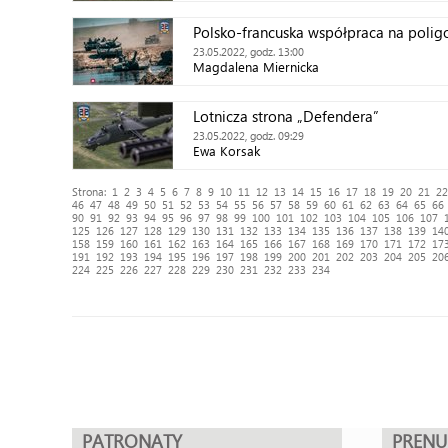
Polsko-francuska współpraca na polig
23.05.2022, godz. 13:00
Magdalena Miernicka
Lotnicza strona „Defendera”
23.05.2022, godz. 09:29
Ewa Korsak
Strona:
1
2
3
4
5
6
7
8
9
10
11
12
13
14
15
16
17
18
19
20
21
22
46
47
48
49
50
51
52
53
54
55
56
57
58
59
60
61
62
63
64
65
66
90
91
92
93
94
95
96
97
98
99
100
101
102
103
104
105
106
107
125
126
127
128
129
130
131
132
133
134
135
136
137
138
139
14
158
159
160
161
162
163
164
165
166
167
168
169
170
171
172
17
191
192
193
194
195
196
197
198
199
200
201
202
203
204
205
20
224
225
226
227
228
229
230
231
232
233
234
PATRONATY
PREN