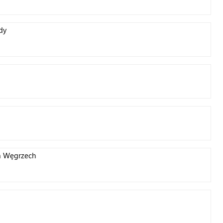
dy
 na Węgrzech