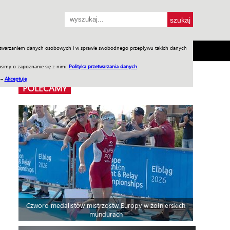
przetwarzaniem danych osobowych i w sprawie swobodnego przepływu takich danych
SH
SKLEP
Jednodniówki
Praca w WIW
simy o zapoznanie się z nimi:
Polityka przetwarzania danych
.
 –
Akceptuję
POLECAMY
Czworo medalistów mistrzostw Europy w żołnierskich
mundurach