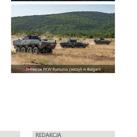
Żołnierze PKW Rumunia ćwiczyli w Bułgarii
REDAKCJA