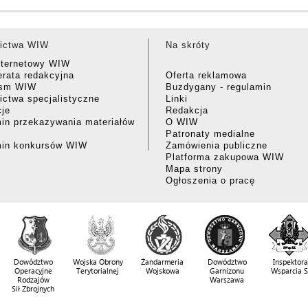
ictwa WIW
Na skróty
nternetowy WIW
rata redakcyjna
Oferta reklamowa
ism WIW
Buzdygany - regulamin
ctwa specjalistyczne
Linki
cje
Redakcja
in przekazywania materiałów
O WIW
Patronaty medialne
min konkursów WIW
Zamówienia publiczne
Platforma zakupowa WIW
Mapa strony
Ogłoszenia o pracę
Dowództwo
Wojska Obrony
Żandarmeria
Dowództwo
Inspektora
Operacyjne
Terytorialnej
Wojskowa
Garnizonu
Wsparcia 
Rodzajów
Warszawa
Sił Zbrojnych