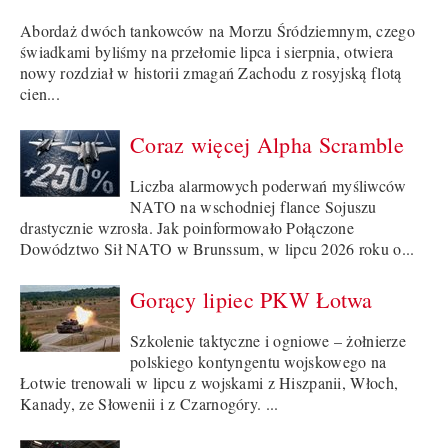
Abordaż dwóch tankowców na Morzu Śródziemnym, czego
świadkami byliśmy na przełomie lipca i sierpnia, otwiera
nowy rozdział w historii zmagań Zachodu z rosyjską flotą
cien...
Coraz więcej Alpha Scramble
Liczba alarmowych poderwań myśliwców
NATO na wschodniej flance Sojuszu
drastycznie wzrosła. Jak poinformowało Połączone
Dowództwo Sił NATO w Brunssum, w lipcu 2026 roku o...
Gorący lipiec PKW Łotwa
Szkolenie taktyczne i ogniowe – żołnierze
polskiego kontyngentu wojskowego na
Łotwie trenowali w lipcu z wojskami z Hiszpanii, Włoch,
Kanady, ze Słowenii i z Czarnogóry. ...