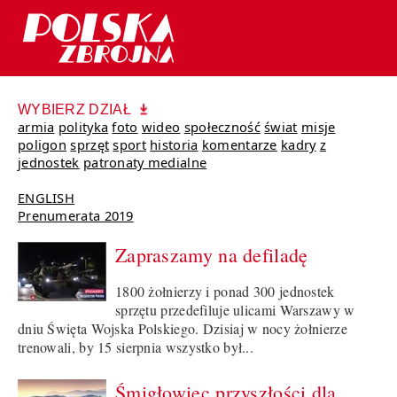
WYBIERZ DZIAŁ
armia
polityka
foto
wideo
społeczność
świat
misje
poligon
sprzęt
sport
historia
komentarze
kadry
z
jednostek
patronaty medialne
ENGLISH
Prenumerata 2019
Zapraszamy na defiladę
1800 żołnierzy i ponad 300 jednostek
sprzętu przedefiluje ulicami Warszawy w
dniu Święta Wojska Polskiego. Dzisiaj w nocy żołnierze
trenowali, by 15 sierpnia wszystko był...
Śmigłowiec przyszłości dla