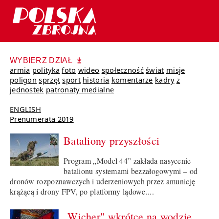
WYBIERZ DZIAŁ
armia
polityka
foto
wideo
społeczność
świat
misje
poligon
sprzęt
sport
historia
komentarze
kadry
z
jednostek
patronaty medialne
ENGLISH
Prenumerata 2019
Bataliony przyszłości
Program „Model 44” zakłada nasycenie
batalionu systemami bezzałogowymi – od
dronów rozpoznawczych i uderzeniowych przez amunicję
krążącą i drony FPV, po platformy lądowe....
„Wicher" wkrótce na wodzie