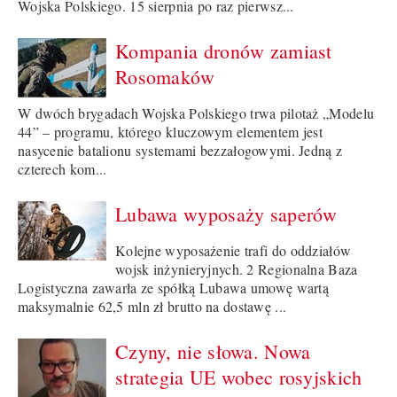
Wojska Polskiego. 15 sierpnia po raz pierwsz...
Kompania dronów zamiast
Rosomaków
W dwóch brygadach Wojska Polskiego trwa pilotaż „Modelu
44” – programu, którego kluczowym elementem jest
nasycenie batalionu systemami bezzałogowymi. Jedną z
czterech kom...
Lubawa wyposaży saperów
Kolejne wyposażenie trafi do oddziałów
wojsk inżynieryjnych. 2 Regionalna Baza
Logistyczna zawarła ze spółką Lubawa umowę wartą
maksymalnie 62,5 mln zł brutto na dostawę ...
Czyny, nie słowa. Nowa
strategia UE wobec rosyjskich