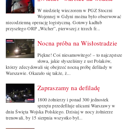
W niedzielę wieczorem w PGZ Stoczni
Wojennej w Gdyni można było obserwować
niecodzienną operację logistyczną. Gotowy kadłub
przyszłego ORP „Wicher”, pierwszej z trzech fr...
Nocna próba na Wisłostradzie
Piękne! Coś niesamowitego! – to najczęstsze
słowa, jakie słyszeliśmy z ust Polaków,
którzy zdecydowali się obejrzeć nocną próbę defilady w
Warszawie. Okazało się także, ż...
Zapraszamy na defiladę
1800 żołnierzy i ponad 300 jednostek
sprzętu przedefiluje ulicami Warszawy w
dniu Święta Wojska Polskiego. Dzisiaj w nocy żołnierze
trenowali, by 15 sierpnia wszystko był...