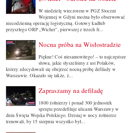
W niedzielę wieczorem w PGZ Stoczni
Wojennej w Gdyni można było obserwować
niecodzienną operację logistyczną. Gotowy kadłub
przyszłego ORP „Wicher”, pierwszej z trzech fr...
Nocna próba na Wisłostradzie
Piękne! Coś niesamowitego! – to najczęstsze
słowa, jakie słyszeliśmy z ust Polaków,
którzy zdecydowali się obejrzeć nocną próbę defilady w
Warszawie. Okazało się także, ż...
Zapraszamy na defiladę
1800 żołnierzy i ponad 300 jednostek
sprzętu przedefiluje ulicami Warszawy w
dniu Święta Wojska Polskiego. Dzisiaj w nocy żołnierze
trenowali, by 15 sierpnia wszystko był...