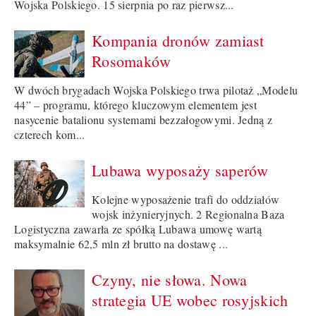
Wojska Polskiego. 15 sierpnia po raz pierwsz...
Kompania dronów zamiast
Rosomaków
W dwóch brygadach Wojska Polskiego trwa pilotaż „Modelu
44” – programu, którego kluczowym elementem jest
nasycenie batalionu systemami bezzałogowymi. Jedną z
czterech kom...
Lubawa wyposaży saperów
Kolejne wyposażenie trafi do oddziałów
wojsk inżynieryjnych. 2 Regionalna Baza
Logistyczna zawarła ze spółką Lubawa umowę wartą
maksymalnie 62,5 mln zł brutto na dostawę ...
Czyny, nie słowa. Nowa
strategia UE wobec rosyjskich