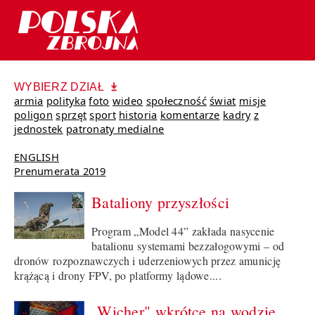
WYBIERZ DZIAŁ
armia
polityka
foto
wideo
społeczność
świat
misje
poligon
sprzęt
sport
historia
komentarze
kadry
z
jednostek
patronaty medialne
ENGLISH
Prenumerata 2019
Bataliony przyszłości
Program „Model 44” zakłada nasycenie
batalionu systemami bezzałogowymi – od
dronów rozpoznawczych i uderzeniowych przez amunicję
krążącą i drony FPV, po platformy lądowe....
„Wicher" wkrótce na wodzie