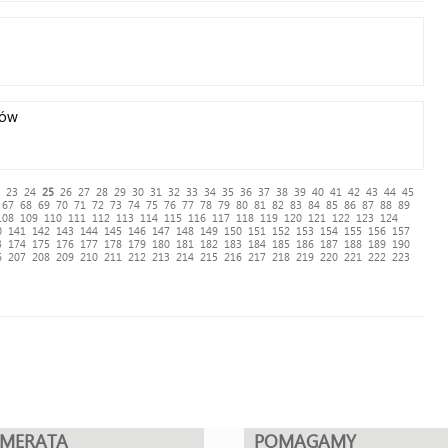
ców
23
24
25
26
27
28
29
30
31
32
33
34
35
36
37
38
39
40
41
42
43
44
45
67
68
69
70
71
72
73
74
75
76
77
78
79
80
81
82
83
84
85
86
87
88
89
108
109
110
111
112
113
114
115
116
117
118
119
120
121
122
123
124
0
141
142
143
144
145
146
147
148
149
150
151
152
153
154
155
156
157
3
174
175
176
177
178
179
180
181
182
183
184
185
186
187
188
189
190
6
207
208
209
210
211
212
213
214
215
216
217
218
219
220
221
222
223
UMERATA
POMAGAMY