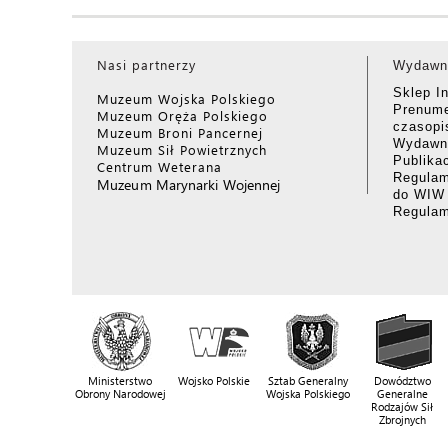
Nasi partnerzy
Wydawn
Sklep I
Muzeum Wojska Polskiego
Prenume
Muzeum Oręża Polskiego
czasop
Muzeum Broni Pancernej
Wydawni
Muzeum Sił Powietrznych
Publika
Centrum Weterana
Regulam
Muzeum Marynarki Wojennej
do WIW
Regula
Ministerstwo
Wojsko Polskie
Sztab Generalny
Dowództwo
Obrony Narodowej
Wojska Polskiego
Generalne
Rodzajów Sił
Zbrojnych