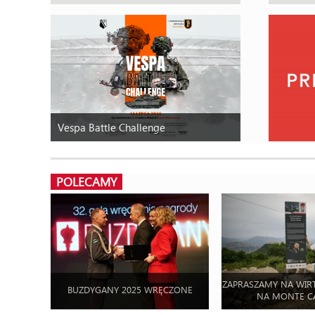
Vespa Battle Challenge
POLECAMY
ZAPRASZAMY NA WIR
BUZDYGANY 2025 WRĘCZONE
NA MONTE C