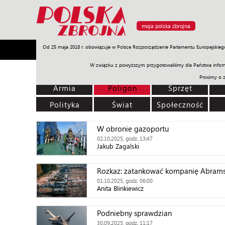
moja polska zbrojna
Od 25 maja 2018 r. obowiązuje w Polsce Rozporządzenie Parlamentu Europejskieg
Armia
Poligon
Sprzęt
Misje
Polityka
Prawo
W związku z powyższym przygotowaliśmy dla Państwa inform
Prosimy o 
Armia
Poligon
Sprzęt
Polityka
Świat
Społeczność
W obronie gazoportu
02.10.2025, godz. 13:47
Jakub Zagalski
Rozkaz: zatankować kompanię Abram
01.10.2025, godz. 06:00
Anita Blinkiewicz
Podniebny sprawdzian
30.09.2025, godz. 11:17