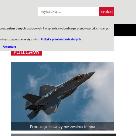
przetwarzaniem danych osobowych i w sprawie swobodnego przepływu takich danych
SH
SKLEP
Jednodniówki
Praca w WIW
simy o zapoznanie się z nimi:
Polityka przetwarzania danych
.
 –
Akceptuję
POLECAMY
Produkcja Husarzy nie zwalnia tempa