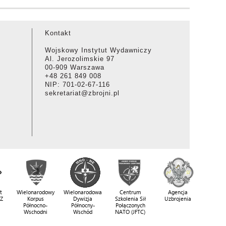
Kontakt
Wojskowy Instytut Wydawniczy
Al. Jerozolimskie 97
00-909 Warszawa
+48 261 849 008
NIP: 701-02-67-116
sekretariat@zbrojni.pl
t
Wielonarodowy
Wielonarodowa
Centrum
Agencja
SZ
Korpus
Dywizja
Szkolenia Sił
Uzbrojenia
Północno-
Północny-
Połączonych
Wschodni
Wschód
NATO (JFTC)