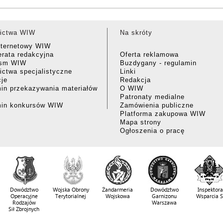
ictwa WIW
Na skróty
nternetowy WIW
rata redakcyjna
Oferta reklamowa
ism WIW
Buzdygany - regulamin
ctwa specjalistyczne
Linki
cje
Redakcja
in przekazywania materiałów
O WIW
Patronaty medialne
min konkursów WIW
Zamówienia publiczne
Platforma zakupowa WIW
Mapa strony
Ogłoszenia o pracę
Dowództwo
Wojska Obrony
Żandarmeria
Dowództwo
Inspektora
Operacyjne
Terytorialnej
Wojskowa
Garnizonu
Wsparcia 
Rodzajów
Warszawa
Sił Zbrojnych