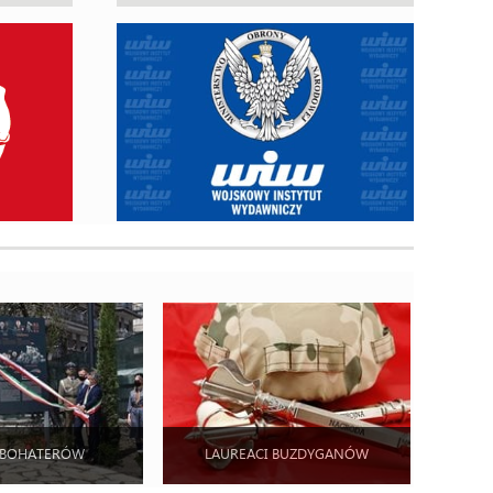
 BOHATERÓW
LAUREACI BUZDYGANÓW