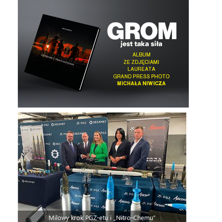
Milowy krok PGZ-etu i „Nitro-Chemu”