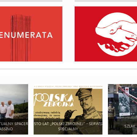
TUALNY SPACER
STO LAT „POLSKI ZBROJNEJ” - SERWIS
SZLAK
ASSINO
SPECJALNY