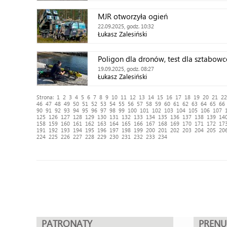
MJR otworzyła ogień
22.09.2025, godz. 10:32
Łukasz Zalesiński
Poligon dla dronów, test dla sztabow
19.09.2025, godz. 08:27
Łukasz Zalesiński
Strona:
1
2
3
4
5
6
7
8
9
10
11
12
13
14
15
16
17
18
19
20
21
22
46
47
48
49
50
51
52
53
54
55
56
57
58
59
60
61
62
63
64
65
66
90
91
92
93
94
95
96
97
98
99
100
101
102
103
104
105
106
107
125
126
127
128
129
130
131
132
133
134
135
136
137
138
139
14
158
159
160
161
162
163
164
165
166
167
168
169
170
171
172
17
191
192
193
194
195
196
197
198
199
200
201
202
203
204
205
20
224
225
226
227
228
229
230
231
232
233
234
PATRONATY
PREN