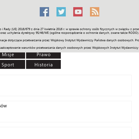
o i Rady (UE) 2016/679 z dnia 27 kwietnia 2016 r. w sprawie ochrony osób fizycznych w związku z 
Świat
Społeczność
Sport
Historia
Galerie
Wideo
ENGLI
oraz uchylenia dyrektywy 95/46/WE (ogólne rozporządzenie o ochronie danych, zwane także RODO).
acje dotyczące przetwarzania przez Wojskowy Instytut Wydawniczy Państwa danych osobowych. Pro
zaakceptowanie warunków przetwarzania danych osobowych przez Wojskowych Instytut Wydawniczy
Misje
Prawo
Sport
Historia
sów