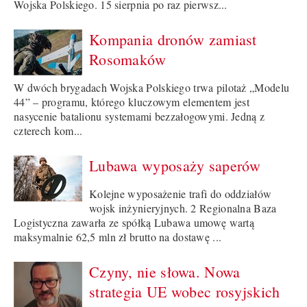
Wojska Polskiego. 15 sierpnia po raz pierwsz...
Kompania dronów zamiast
Rosomaków
W dwóch brygadach Wojska Polskiego trwa pilotaż „Modelu
44” – programu, którego kluczowym elementem jest
nasycenie batalionu systemami bezzałogowymi. Jedną z
czterech kom...
Lubawa wyposaży saperów
Kolejne wyposażenie trafi do oddziałów
wojsk inżynieryjnych. 2 Regionalna Baza
Logistyczna zawarła ze spółką Lubawa umowę wartą
maksymalnie 62,5 mln zł brutto na dostawę ...
Czyny, nie słowa. Nowa
strategia UE wobec rosyjskich