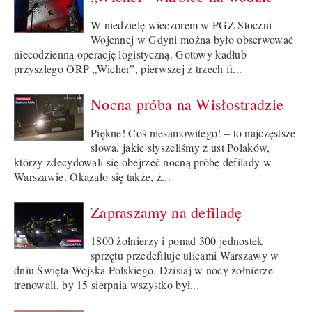
W niedzielę wieczorem w PGZ Stoczni
Wojennej w Gdyni można było obserwować
niecodzienną operację logistyczną. Gotowy kadłub
przyszłego ORP „Wicher”, pierwszej z trzech fr...
Nocna próba na Wisłostradzie
Piękne! Coś niesamowitego! – to najczęstsze
słowa, jakie słyszeliśmy z ust Polaków,
którzy zdecydowali się obejrzeć nocną próbę defilady w
Warszawie. Okazało się także, ż...
Zapraszamy na defiladę
1800 żołnierzy i ponad 300 jednostek
sprzętu przedefiluje ulicami Warszawy w
dniu Święta Wojska Polskiego. Dzisiaj w nocy żołnierze
trenowali, by 15 sierpnia wszystko był...