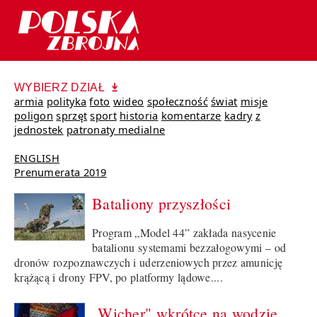
WYBIERZ DZIAŁ
armia
polityka
foto
wideo
społeczność
świat
misje
poligon
sprzęt
sport
historia
komentarze
kadry
z
jednostek
patronaty medialne
ENGLISH
Prenumerata 2019
Bataliony przyszłości
Program „Model 44” zakłada nasycenie
batalionu systemami bezzałogowymi – od
dronów rozpoznawczych i uderzeniowych przez amunicję
krążącą i drony FPV, po platformy lądowe....
„Wicher" wkrótce na wodzie