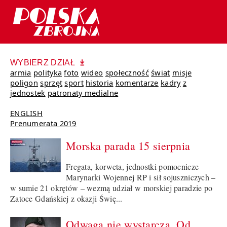
WYBIERZ DZIAŁ
armia
polityka
foto
wideo
społeczność
świat
misje
poligon
sprzęt
sport
historia
komentarze
kadry
z
jednostek
patronaty medialne
ENGLISH
Prenumerata 2019
Morska parada 15 sierpnia
Fregata, korweta, jednostki pomocnicze
Marynarki Wojennej RP i sił sojuszniczych –
w sumie 21 okrętów – wezmą udział w morskiej paradzie po
Zatoce Gdańskiej z okazji Świę...
Odwaga nie wystarcza. Od