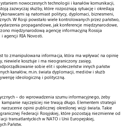
rzystaniem nowoczesnych technologii i kanałów komunikacji,
toją zazwyczaj służby, które rozpoznają sytuację i określają
ykonawcami są natomiast politycy, dyplomaci, biznesmeni,
cznych. W Rosji powstało wiele kontrolowanych przez państwo,
u wydarzenia propagandowe, jak konferencje międzynarodowe,
orzono międzynarodową agencję informacyjną Rossija
 i agencji RIA Novosti.
 jest to zmanipulowana informacja, która ma wpływać na opinię
y, niewiele kosztuje i ma nieograniczony zasięg.
podporządkowanie sobie elit i społeczeństw innych państw
nych kanałów, m.in. świata dyplomacji, mediów i służb
ywersję ideologiczną i polityczną.
tycznych – do wprowadzenia szumu informacyjnego, żeby
e kampanie najczęściej nie trwają długo. Elementem strategii
narzucenie opinii publicznej określonej wizji świata. Takie
granicznej Federacji Rosyjskiej, które pozostają niezmienne od
cji transatlantyckich w NATO i Unii Europejskiej,
ych Państw.