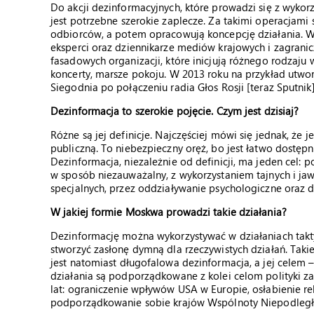
Do akcji dezinformacyjnych, które prowadzi się z wyko
jest potrzebne szerokie zaplecze. Za takimi operacjami s
odbiorców, a potem opracowują koncepcję działania. W
eksperci oraz dziennikarze mediów krajowych i zagrani
fasadowych organizacji, które inicjują różnego rodzaj
koncerty, marsze pokoju. W 2013 roku na przykład utw
Siegodnia po połączeniu radia Głos Rosji [teraz Sputnik]
Dezinformacja to szerokie pojęcie. Czym jest dzisiaj?
Różne są jej definicje. Najczęściej mówi się jednak, że
publiczną. To niebezpieczny oręż, bo jest łatwo dostępn
Dezinformacja, niezależnie od definicji, ma jeden cel: 
w sposób niezauważalny, z wykorzystaniem tajnych i jaw
specjalnych, przez oddziaływanie psychologiczne oraz d
W jakiej formie Moskwa prowadzi takie działania?
Dezinformację można wykorzystywać w działaniach tak
stworzyć zasłonę dymną dla rzeczywistych działań. Taki
jest natomiast długofalowa dezinformacja, a jej celem – 
działania są podporządkowane z kolei celom polityki za
lat: ograniczenie wpływów USA w Europie, osłabienie rela
podporządkowanie sobie krajów Wspólnoty Niepodległ