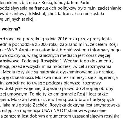
nnikiem zbliżenia z Rosją, kandydatem Partii
 oddziaływania na francuskich polityków było m.in. zacieśnianie
 desantowych Mistral, choć ta transakcja nie została
 unijnych sankcji.
a wojenna?
erdzonej na początku grudnia 2016 roku przez prezydenta
dnia pochodziła z 2000 roku] zapisano m.in., że celem Rosji
arze WNP. Armia ma natomiast bronić systemu informacyjnego
owa doktryna, w zagranicznych mediach jest coraz więcej
państwowej Federacji Rosyjskiej”. Według tego dokumentu,
Rosji, przede wszystkim na młodzież, „w celu rozmywania
”. Media rosyjskie są natomiast dyskryminowane za granicą,
jej działalności. Moskwa musi też zmierzyć się z ingerencją
in. zwrócił na to uwagę podczas pierwszej rozmowy
 w doktrynie wojennej dopisano prawo do zbrojnej obrony
zej umownym. To nie tylko emigranci z Rosji, lecz także
krajem. Moskwa twierdzi, że w ten sposób broni tradycyjnych
, jaką mu gotuje Zachód. Rosyjska doktryna jest antynatowska
rzestępcza ingerencja USA i NATO” stanowi wyjaśnienie
h, a zarazem jest dobrym argumentem uzasadniającym rosyjską