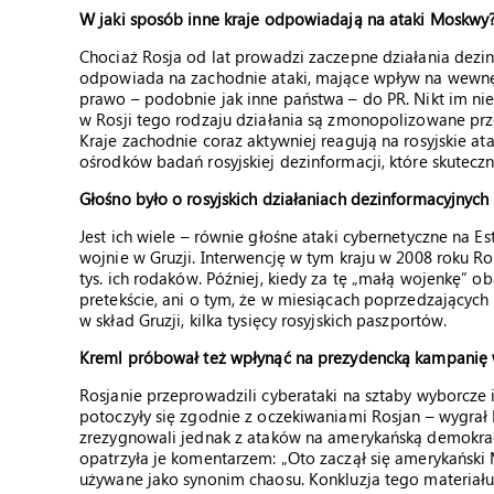
W jaki sposób inne kraje odpowiadają na ataki Moskwy
Chociaż Rosja od lat prowadzi zaczepne działania dezinf
odpowiada na zachodnie ataki, mające wpływ na wewnętr
prawo – podobnie jak inne państwa – do PR. Nikt im nie
w Rosji tego rodzaju działania są zmonopolizowane prz
Kraje zachodnie coraz aktywniej reagują na rosyjskie at
ośrodków badań rosyjskiej dezinformacji, które skuteczn
Głośno było o rosyjskich działaniach dezinformacyjnych 
Jest ich wiele – równie głośne ataki cybernetyczne na E
wojnie w Gruzji. Interwencję w tym kraju w 2008 roku Ros
tys. ich rodaków. Później, kiedy za tę „małą wojenkę” ob
pretekście, ani o tym, że w miesiącach poprzedzającyc
w skład Gruzji, kilka tysięcy rosyjskich paszportów.
Kreml próbował też wpłynąć na prezydencką kampanię
Rosjanie przeprowadzili cyberataki na sztaby wyborcze i
potoczyły się zgodnie z oczekiwaniami Rosjan – wygrał
zrezygnowali jednak z ataków na amerykańską demokracj
opatrzyła je komentarzem: „Oto zaczął się amerykański
używane jako synonim chaosu. Konkluzja tego materiału