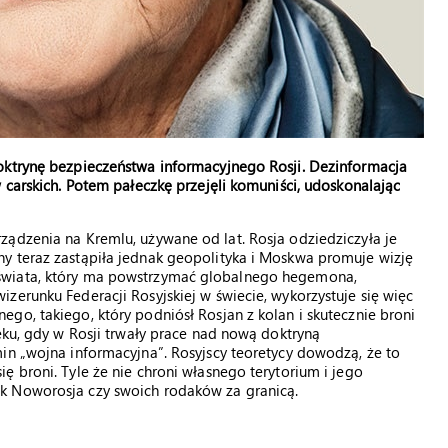
oktrynę bezpieczeństwa informacyjnego Rosji. Dezinformacja
 carskich. Potem pałeczkę przejęli komuniści, udoskonalając
ządzenia na Kremlu, używane od lat. Rosja odziedziczyła je
y teraz zastąpiła jednak geopolityka i Moskwa promuje wizję
świata, który ma powstrzymać globalnego hegemona,
zerunku Federacji Rosyjskiej w świecie, wykorzystuje się więc
go, takiego, który podniósł Rosjan z kolan i skutecznie broni
eku, gdy w Rosji trwały prace nad nową doktryną
in „wojna informacyjna”. Rosyjscy teoretycy dowodzą, że to
ę broni. Tyle że nie chroni własnego terytorium i jego
k Noworosja czy swoich rodaków za granicą.