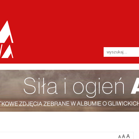
A
A
A