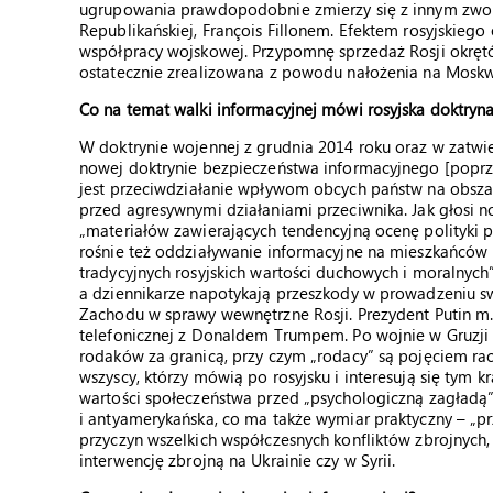
ugrupowania prawdopodobnie zmierzy się z innym zwole
Republikańskiej, François Fillonem. Efektem rosyjskiego
współpracy wojskowej. Przypomnę sprzedaż Rosji okrętów
ostatecznie zrealizowana z powodu nałożenia na Moskwę
Co na temat walki informacyjnej mówi rosyjska doktryn
W doktrynie wojennej z grudnia 2014 roku oraz w zatwi
nowej doktrynie bezpieczeństwa informacyjnego [poprze
jest przeciwdziałanie wpływom obcych państw na obsz
przed agresywnymi działaniami przeciwnika. Jak głosi n
„materiałów zawierających tendencyjną ocenę polityki 
rośnie też oddziaływanie informacyjne na mieszkańców 
tradycyjnych rosyjskich wartości duchowych i moralnych
a dziennikarze napotykają przeszkody w prowadzeniu swo
Zachodu w sprawy wewnętrzne Rosji. Prezydent Putin m.
telefonicznej z Donaldem Trumpem. Po wojnie w Gruzji
rodaków za granicą, przy czym „rodacy” są pojęciem rac
wszyscy, którzy mówią po rosyjsku i interesują się tym 
wartości społeczeństwa przed „psychologiczną zagładą”
i antyamerykańska, co ma także wymiar praktyczny – „p
przyczyn wszelkich współczesnych konfliktów zbrojnyc
interwencję zbrojną na Ukrainie czy w Syrii.