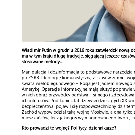
Władimir Putin w grudniu 2016 roku zatwierdził nową d
ma w tym kraju długą tradycję, sięgającą jeszcze czasów
stosowane metody…
Manipulacja i dezinformacja to podstawowe narzędzia r
po ZSRR. Ideologię komunistyczną z czasów zimnej wojn
świata wielobiegunowego – Rosja jest jądrem nowego 
Amerykę. Operacje informacyjne mają służyć poprawie wi
w nich obraz przywódcy państwa – silnego i zdecydowane
ich interesów. Pod koniec lat dziewięćdziesiątych XX wi
bezpieczeństwa, pojawił się rozpowszechniony dziś term
Zachód wypowiedział taką wojnę Moskwie, a ona tylko si
mieszkańców, lecz jakiegoś wyimaginowanego tworu, ja
Kto prowadzi tę wojnę? Politycy, dziennikarze?