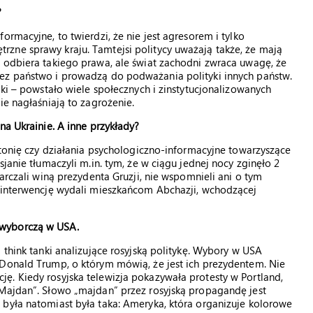
?
ormacyjne, to twierdzi, że nie jest agresorem i tylko
zne sprawy kraju. Tamtejsi politycy uważają także, że mają
 odbiera takiego prawa, ale świat zachodni zwraca uwagę, że
ez państwo i prowadzą do podważania polityki innych państw.
aki – powstało wiele społecznych i zinstytucjonalizowanych
ie nagłaśniają to zagrożenie.
na Ukrainie. A inne przykłady?
stonię czy działania psychologiczno-informacyjne towarzyszące
janie tłumaczyli m.in. tym, że w ciągu jednej nocy zginęło 2
arczali winą prezydenta Gruzji, nie wspomnieli ani o tym
h interwencję wydali mieszkańcom Abchazji, wchodzącej
 wyborczą w USA.
 think tanki analizujące rosyjską politykę. Wybory w USA
 Donald Trump, o którym mówią, że jest ich prezydentem. Nie
ę. Kiedy rosyjska telewizja pokazywała protesty w Portland,
 Majdan”. Słowo „majdan” przez rosyjską propagandę jest
 była natomiast była taka: Ameryka, która organizuje kolorowe