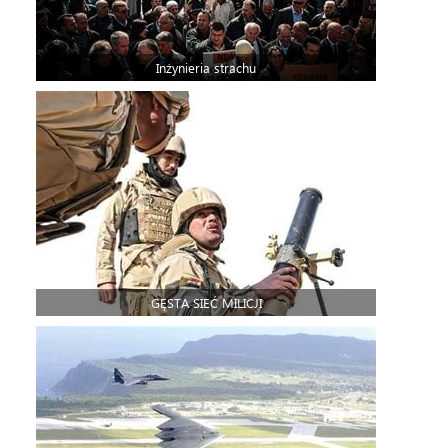
Inżynieria strachu
GĘSTA SIEĆ MILICJI