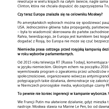
rewolucje w wielu krajach na całym świecie, nagle sama
Clinton, która nie chciała dopuścić do zaprzysiężenia T
Czy teraz Europa znalazła się na celowniku Moskwy?
Po amerykańskich wyborach można się spodziewać pauzy 
USA. Jednocześnie główna tuba propagandy, państwowa
– była to wiadomość skierowana do państw zachodnioeur
Rahra, twierdzącego, że Europa jest kurnikiem bez koguta
dogadać z Rosją, bo Europa nie może się czuć bezpiec
Niemiecka prasa ostrzega przed rosyjską kampanią dezi
w roku wyborów parlamentarnych.
Od 2015 roku telewizja RT [Russia Today], komentująca
w języku niemieckim. Głośnym echem na początku 2016 rok
wyemitowała program o zgwałceniu przez uchodźców ro
społecznościowe, organizowano wówczas antyimigrancki
potępiających takie działania, demonstracje się zakończ
w Niemczech prorosyjskie media, wykorzystuje czarny PR 
To pewnie nie koniec ingerencji w kampanie wyborcze. 
We Francji Putin ma ułatwione działanie, gdyż mieszka 
nastroje. Moskwa stawia na Marine Le Pen, bo od dawn