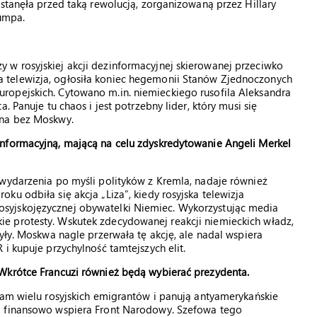
 stanęła przed taką rewolucją, zorganizowaną przez Hillary
rumpa.
w rosyjskiej akcji dezinformacyjnej skierowanej przeciwko
 telewizja, ogłosiła koniec hegemonii Stanów Zjednoczonych
opejskich. Cytowano m.in. niemieckiego rusofila Aleksandra
. Panuje tu chaos i jest potrzebny lider, który musi się
zna bez Moskwy.
nformacyjną, mającą na celu zdyskredytowanie Angeli Merkel
 wydarzenia po myśli polityków z Kremla, nadaje również
u odbiła się akcja „Liza”, kiedy rosyjska telewizja
syjskojęzycznej obywatelki Niemiec. Wykorzystując media
e protesty. Wskutek zdecydowanej reakcji niemieckich władz,
yły. Moskwa nagle przerwała tę akcję, ale nadal wspiera
i kupuje przychylność tamtejszych elit.
Wkrótce Francuzi również będą wybierać prezydenta.
tam wielu rosyjskich emigrantów i panują antyamerykańskie
a finansowo wspiera Front Narodowy. Szefowa tego