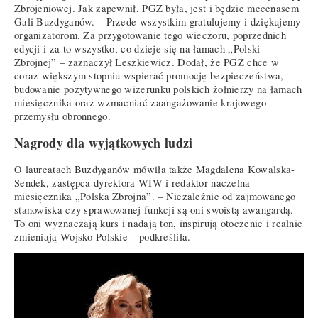
Zbrojeniowej. Jak zapewnił, PGZ była, jest i będzie mecenasem
Gali Buzdyganów. – Przede wszystkim gratulujemy i dziękujemy
organizatorom. Za przygotowanie tego wieczoru, poprzednich
edycji i za to wszystko, co dzieje się na łamach „Polski
Zbrojnej” – zaznaczył Leszkiewicz. Dodał, że PGZ chce w
coraz większym stopniu wspierać promocję bezpieczeństwa,
budowanie pozytywnego wizerunku polskich żołnierzy na łamach
miesięcznika oraz wzmacniać zaangażowanie krajowego
przemysłu obronnego.
Nagrody dla wyjątkowych ludzi
O laureatach Buzdyganów mówiła także Magdalena Kowalska-
Sendek, zastępca dyrektora WIW i redaktor naczelna
miesięcznika „Polska Zbrojna”. – Niezależnie od zajmowanego
stanowiska czy sprawowanej funkcji są oni swoistą awangardą.
To oni wyznaczają kurs i nadają ton, inspirują otoczenie i realnie
zmieniają Wojsko Polskie – podkreśliła.