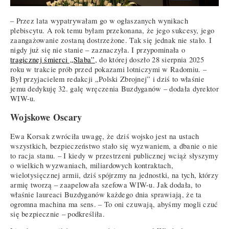
– Przez lata wypatrywałam go w ogłaszanych wynikach
plebiscytu. A rok temu byłam przekonana, że jego sukcesy, jego
zaangażowanie zostaną dostrzeżone. Tak się jednak nie stało. I
nigdy już się nie stanie – zaznaczyła. I przypominała o
tragicznej śmierci „Slaba”
, do której doszło 28 sierpnia 2025
roku w trakcie prób przed pokazami lotniczymi w Radomiu. –
Był przyjacielem redakcji „Polski Zbrojnej” i dziś to właśnie
jemu dedykuję 32. galę wręczenia Buzdyganów – dodała dyrektor
WIW-u.
Wojskowe Oscary
Ewa Korsak zwróciła uwagę, że dziś wojsko jest na ustach
wszystkich, bezpieczeństwo stało się wyzwaniem, a dbanie o nie
to racja stanu. – I kiedy w przestrzeni publicznej wciąż słyszymy
o wielkich wyzwaniach, miliardowych kontraktach,
wielotysięcznej armii, dziś spójrzmy na jednostki, na tych, którzy
armię tworzą – zaapelowała szefowa WIW-u. Jak dodała, to
właśnie laureaci Buzdyganów każdego dnia sprawiają, że ta
ogromna machina ma sens. – To oni czuwają, abyśmy mogli czuć
się bezpiecznie – podkreśliła.