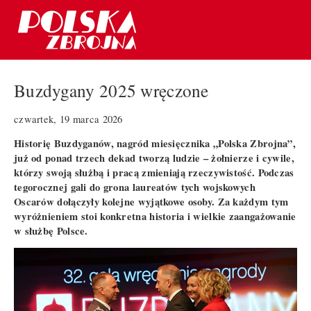
Buzdygany 2025 wręczone
czwartek, 19 marca 2026
Historię Buzdyganów, nagród miesięcznika „Polska Zbrojna”,
już od ponad trzech dekad tworzą ludzie – żołnierze i cywile,
którzy swoją służbą i pracą zmieniają rzeczywistość. Podczas
tegorocznej gali do grona laureatów tych wojskowych
Oscarów dołączyły kolejne wyjątkowe osoby. Za każdym tym
wyróżnieniem stoi konkretna historia i wielkie zaangażowanie
w służbę Polsce.