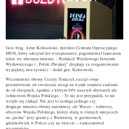
Gen. bryg. Artur Kołosowski, dyrektor Centrum Operacyjnego
MON, który odczytał list wicepremiera, pogratulował laureatom
także we własnym imieniu. – Redakcji Wojskowego Instytutu
Wydawniczego i „Polski Zbrojnej” dziękuję za zorganizowanie
tej pięknej uroczystości – dodał gen. Kołosowski.
Wiceminister obrony Cezary Tomczyk zaczął swoje
przemówienie od zwrócenia uwagi na wynik sondażu zaufania
do sił zbrojnych, zgodnie z którym 94% naszych obywateli ufa
żołnierzom Wojska Polskiego. – To nie jest przypadek, to nie
wzięło się znikąd. Nie jest to zasługa jednego czy
drugiego ministra obrony narodowej, ale Wasza – żołnierzy,
oficerów Wojska Polskiego, którzy służą w różnych miejscach:
na „pasku” przy granicy z Białorusią, w garnizonach,
gdziekolwiek w Polsce czy na świecie – zaakcentował
wiceminister.