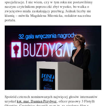
specjalizacje. I nie wiem, czy w tym roku nie postawiliśmy
naszym czytelnikom poprzeczki zbyt wysoko, bo walka o
zwycięstwo miała zaskakujący przebieg. Jednak liczby nie
kłamią – mówiła Magdalena Miernicka, redaktor naczelna
portalu.
Spośród czterech nominowanych najwięcej głosów internautów
uzyskał
kpt. mar. Damian Przybysz
, oficer prasowy 3 Flotylli
Okrętów. Czytelnicy docenili go m.in. za viralowy film z