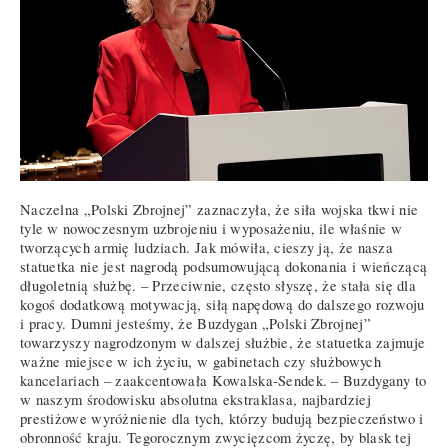
Naczelna „Polski Zbrojnej” zaznaczyła, że siła wojska tkwi nie
tyle w nowoczesnym uzbrojeniu i wyposażeniu, ile właśnie w
tworzących armię ludziach. Jak mówiła, cieszy ją, że nasza
statuetka nie jest nagrodą podsumowującą dokonania i wieńczącą
długoletnią służbę. – Przeciwnie, często słyszę, że stała się dla
kogoś dodatkową motywacją, siłą napędową do dalszego rozwoju
i pracy. Dumni jesteśmy, że Buzdygan „Polski Zbrojnej”
towarzyszy nagrodzonym w dalszej służbie, że statuetka zajmuje
ważne miejsce w ich życiu, w gabinetach czy służbowych
kancelariach – zaakcentowała Kowalska-Sendek. – Buzdygany to
w naszym środowisku absolutna ekstraklasa, najbardziej
prestiżowe wyróżnienie dla tych, którzy budują bezpieczeństwo i
obronność kraju. Tegorocznym zwycięzcom życzę, by blask tej