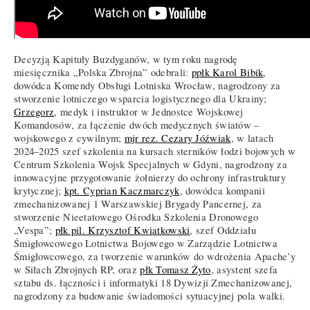
Decyzją Kapituły Buzdyganów, w tym roku nagrodę
miesięcznika „Polska Zbrojna” odebrali:
ppłk Karol Bibik
,
dowódca Komendy Obsługi Lotniska Wrocław, nagrodzony za
stworzenie lotniczego wsparcia logistycznego dla Ukrainy;
Grzegorz
, medyk i instruktor w Jednostce Wojskowej
Komandosów, za łączenie dwóch medycznych światów –
wojskowego z cywilnym;
mjr rez. Cezary Jóźwiak
, w latach
2024–2025 szef szkolenia na kursach sterników łodzi bojowych w
Centrum Szkolenia Wojsk Specjalnych w Gdyni, nagrodzony za
innowacyjne przygotowanie żołnierzy do ochrony infrastruktury
krytycznej;
kpt. Cyprian Kaczmarczyk
, dowódca kompanii
zmechanizowanej 1 Warszawskiej Brygady Pancernej, za
stworzenie Nieetatowego Ośrodka Szkolenia Dronowego
„Vespa”;
płk pil. Krzysztof Kwiatkowski
, szef Oddziału
Śmigłowcowego Lotnictwa Bojowego w Zarządzie Lotnictwa
Śmigłowcowego, za tworzenie warunków do wdrożenia Apache’y
w Siłach Zbrojnych RP, oraz
płk Tomasz Żyto
, asystent szefa
sztabu ds. łączności i informatyki 18 Dywizji Zmechanizowanej,
nagrodzony za budowanie świadomości sytuacyjnej pola walki.