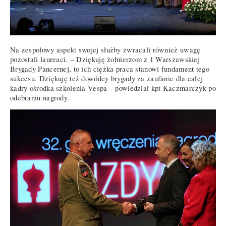
Na zespołowy aspekt swojej służby zwracali również uwagę
pozostali laureaci. – Dziękuję żołnierzom z 1 Warszawskiej
Brygady Pancernej, to ich ciężka praca stanowi fundament tego
sukcesu. Dziękuję też dowódcy brygady za zaufanie dla całej
kadry ośrodka szkolenia Vespa – powiedział kpt Kaczmarczyk po
odebraniu nagrody.