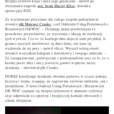
Bezpieczeństwo kraju i poza jego granicami – mówił po
otrzymaniu nagrody
gen. broni Maciej Klisz
, dowódca
operacyjny RSZ.
Za wyróżnienie przyznane dla całego zespołu podziękował
również
płk Mateusz Czudec
, szef Oddziału Usług Portalowych i
Branżowych DKWOC. – Dziękuję moim przełożonym za
prawdziwe przywództwo, za wyzwania i okazję do realizacji
tych wyzwań. I za to, że każdego dnia dajecie nam przykład, iż
granice naszych możliwości są dużo dalej, niż nam się
wydawało do tej pory – mówił oficer. Wyraził wdzięczność
również wszystkim kolegom z dowództwa i swojego oddziału. –
Za zaangażowanie, poświęcenie i profesjonalizm oraz za to, że o
każdej porze dnia i nocy jesteście gotowi wspierać nasze
działania – skwitował płk Czudec.
DORSZ koordynuje działania obronne państwa w czasie pokoju,
kryzysu i wojny, reagując na zagrożenia zarówno militarne, jak i
niemilitarne. Z kolei Oddział Usług Portalowych i Branżowych
DK WOC zajmuje się bezpieczeństwem w domenie cyfrowej
oraz odpowiada za sprawny i bezpieczny kontakt obywateli z
siłami zbrojnymi.