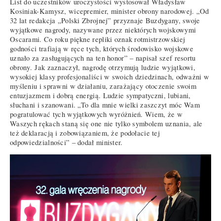
List do uczestników uroczystości wystosował Władysław
Kosiniak-Kamysz, wicepremier, minister obrony narodowej. „Od
32 lat redakcja „Polski Zbrojnej” przyznaje Buzdygany, swoje
wyjątkowe nagrody, nazywane przez niektórych wojskowymi
Oscarami. Co roku piękne repliki oznak rotmistrzowskiej
godności trafiają w ręce tych, których środowisko wojskowe
uznało za zasługujących na ten honor” – napisał szef resortu
obrony. Jak zaznaczył, nagrodę otrzymują ludzie wyjątkowi,
wysokiej klasy profesjonaliści w swoich dziedzinach, odważni w
myśleniu i sprawni w działaniu, zarażający otoczenie swoim
entuzjazmem i dobrą energią. Ludzie sympatyczni, lubiani,
słuchani i szanowani. „To dla mnie wielki zaszczyt móc Wam
pogratulować tych wyjątkowych wyróżnień. Wiem, że w
Waszych rękach staną się one nie tylko symbolem uznania, ale
też deklaracją i zobowiązaniem, że podołacie tej
odpowiedzialności” – dodał minister.