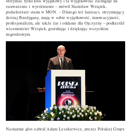
otrzymać tylko ktoś wyjątkowy i ta wyjątkowość zasługuje na
zauważenie i wyróżnienie – mówił Stanisław Wziątek,
podsekretarz stanu w MON. – Dlatego też laureaci, otrzymujący
dzisiaj Buzdygany, mają w sobie wyjątkowość, innowacyjność,
profesjonalizm, ale także żar i oddanie dla Ojczyzny – podkreślił
wiceminister Wziątek, gratulując i dziękując wszystkim
nagrodzonym.
Następnie głos zabrał Adam Leszkiewicz, prezes Polskiej Grupy