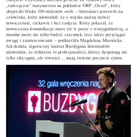
„tańczącym” marynarzem na pokładzie ORP „Orzeł”, który
obejrzało blisko 100 milionów osób. – Internauci postawili na
człowieka, który udowodnił, że o wojsku można mówić
nowocześnie, ciekawie i bez zadęcia. Który pokazał, że
nowoczesna komunikacja może iść w parze z wiarygodnością, a
mundur może nie tylko budzić szacunek, lecz także przyciągać
uwagę i zainteresowanie – podkreśliła Magdalena Miernicka.
Jak dodała, tegoroczny laureat Buzdygana Internautów
udowodnia, że żołnierze to profesjonaliści, którzy dysponują nie
tylko siłą ognia, ale również… mają świetne poczucie rytmu.