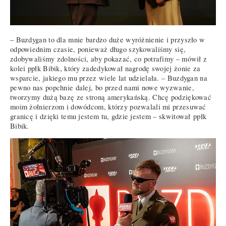
– Buzdygan to dla mnie bardzo duże wyróżnienie i przyszło w
odpowiednim czasie, ponieważ długo szykowaliśmy się,
zdobywaliśmy zdolności, aby pokazać, co potrafimy – mówił z
kolei ppłk Bibik, który zadedykował nagrodę swojej żonie za
wsparcie, jakiego mu przez wiele lat udzielała. – Buzdygan na
pewno nas popchnie dalej, bo przed nami nowe wyzwanie,
tworzymy dużą bazę ze stroną amerykańską. Chcę podziękować
moim żołnierzom i dowódcom, którzy pozwalali mi przesuwać
granicę i dzięki temu jestem tu, gdzie jestem – skwitował ppłk
Bibik.