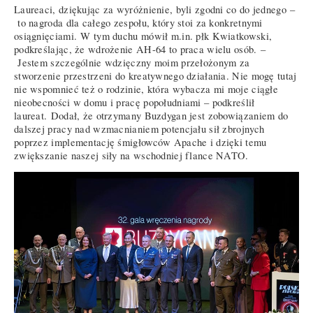
Laureaci, dziękując za wyróżnienie, byli zgodni co do jednego –
to nagroda dla całego zespołu, który stoi za konkretnymi
osiągnięciami. W tym duchu mówił m.in. płk Kwiatkowski,
podkreślając, że wdrożenie AH-64 to praca wielu osób. –
Jestem szczególnie wdzięczny moim przełożonym za
stworzenie przestrzeni do kreatywnego działania. Nie mogę tutaj
nie wspomnieć też o rodzinie, która wybacza mi moje ciągłe
nieobecności w domu i pracę popołudniami – podkreślił
laureat. Dodał, że otrzymany Buzdygan jest zobowiązaniem do
dalszej pracy nad wzmacnianiem potencjału sił zbrojnych
poprzez implementację śmigłowców Apache i dzięki temu
zwiększanie naszej siły na wschodniej flance NATO.