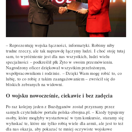
– Reprezentuję wojska łączności, informatyki. Robimy niby
trudne rzeczy, ale tak naprawdę łączymy ludzi. I choć stoję tutaj
sam, to wyróżnienie jest dla nas wszystkich, ludzi wielu
specjalności – podkreślił płk Żyto w swoim przemówieniu.
Nagrodzony oficer dziękował wszystkim przełożonym,
współpracownikom i rodzinie. – Dzięki Wam mogę robić to, co
lubię, to co robię z takim zaangażowaniem – zwrócił się do
bliskich zebranych na widowni.
O wojsku nowocześnie, ciekawie i bez zadęcia
Po raz kolejny jeden z Buzdyganów został przyznany przez
samych czytelników portalu polska-zbrojna.pl. – Kiedy typujemy
osoby, które mogłyby wystartować w tym konkursie, staramy się
wyłuskać te, które nie tylko robią wiele dla armii, ale jest to też
dla nas okazja, aby pokazać te mniej oczywiste wojskowe