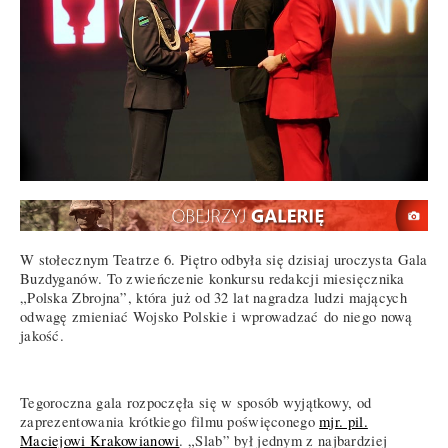
W stołecznym Teatrze 6. Piętro odbyła się dzisiaj uroczysta Gala
Buzdyganów. To zwieńczenie konkursu redakcji miesięcznika
„Polska Zbrojna”, która już od 32 lat nagradza ludzi mających
odwagę zmieniać Wojsko Polskie i wprowadzać do niego nową
jakość.
Tegoroczna gala rozpoczęła się w sposób wyjątkowy, od
zaprezentowania krótkiego filmu poświęconego
mjr. pil.
Maciejowi Krakowianowi
. „Slab” był jednym z najbardziej