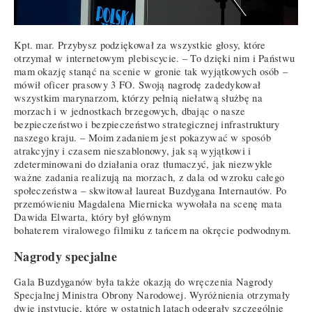
Kpt. mar. Przybysz podziękował za wszystkie głosy, które
otrzymał w internetowym plebiscycie. – To dzięki nim i Państwu
mam okazję stanąć na scenie w gronie tak wyjątkowych osób –
mówił oficer prasowy 3 FO. Swoją nagrodę zadedykował
wszystkim marynarzom, którzy pełnią niełatwą służbę na
morzach i w jednostkach brzegowych, dbając o nasze
bezpieczeństwo i bezpieczeństwo strategicznej infrastruktury
naszego kraju. – Moim zadaniem jest pokazywać w sposób
atrakcyjny i czasem nieszablonowy, jak są wyjątkowi i
zdeterminowani do działania oraz tłumaczyć, jak niezwykle
ważne zadania realizują na morzach, z dala od wzroku całego
społeczeństwa – skwitował laureat Buzdygana Internautów. Po
przemówieniu Magdalena Miernicka wywołała na scenę mata
Dawida Elwarta, który był głównym
bohaterem viralowego filmiku z tańcem na okręcie podwodnym.
Nagrody specjalne
Gala Buzdyganów była także okazją do wręczenia Nagrody
Specjalnej Ministra Obrony Narodowej. Wyróżnienia otrzymały
dwie instytucje, które w ostatnich latach odegrały szczególnie