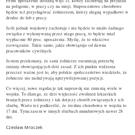
Pełne uposażenie dostaną więc ci, którzy zachorują na przykład
na poligonie, w pracy czy na misji. Stuprocentowe chorobowe
będzie też przysługiwać żołnierzom, którzy ulegną wypadkowi w
drodze do lub z pracy.
Jeśli jednak wojskowy zachoruje i nie będzie to miało żadnego
związku z wykonywaną przez niego pracą, to będzie miał
wypłacone 80 proc. uposażenia. Myślę, że to właściwe
rozwiązanie. Takie samo, jakie obowiązuje od dawna
pracowników cywilnych.
Jestem przekonany, że sami żołnierze rozumieją potrzebę
zmiany obowiązujących dziś zasad. Z ich punktu widzenia
przecież ważne jest to, aby polskie społeczeństwo wiedziało, że
żołnierze nie nadużywają uprzywilejowanej pozycji.
Co więcej, nowe regulacje tak naprawdę nie zmienią wiele w
wojsku. To dlatego, że dziś większość zwolnień lekarskich
branych przez żołnierzy i tak dotyczy chorób związanych z ich
służbą. Warto też podkreślić, że średnia chorobowa w wojsku to
17 dni. Tymczasem w innych służbach mundurowych nawet 28
dni.
Czesław Mroczek