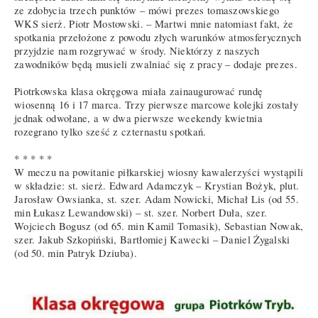
ze zdobycia trzech punktów – mówi prezes tomaszowskiego
WKS sierż. Piotr Mostowski. – Martwi mnie natomiast fakt, że
spotkania przełożone z powodu złych warunków atmosferycznych
przyjdzie nam rozgrywać w środy. Niektórzy z naszych
zawodników będą musieli zwalniać się z pracy – dodaje prezes.
Piotrkowska klasa okręgowa miała zainaugurować rundę
wiosenną 16 i 17 marca. Trzy pierwsze marcowe kolejki zostały
jednak odwołane, a w dwa pierwsze weekendy kwietnia
rozegrano tylko sześć z czternastu spotkań.
* * * * *
W meczu na powitanie piłkarskiej wiosny kawalerzyści wystąpili
w składzie: st. sierż. Edward Adamczyk – Krystian Bożyk, plut.
Jarosław Owsianka, st. szer. Adam Nowicki, Michał Lis (od 55.
min Łukasz Lewandowski) – st. szer. Norbert Duła, szer.
Wojciech Bogusz (od 65. min Kamil Tomasik), Sebastian Nowak,
szer. Jakub Szkopiński, Bartłomiej Kawecki – Daniel Żygalski
(od 50. min Patryk Dziuba).