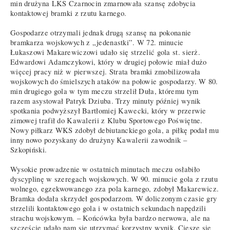
min drużyna LKS Czarnocin zmarnowała szansę zdobycia
kontaktowej bramki z rzutu karnego.
Gospodarze otrzymali jednak drugą szansę na pokonanie
bramkarza wojskowych z „jedenastki”. W 72. minucie
Łukaszowi Makarewiczowi udało się strzelić gola st. sierż.
Edwardowi Adamczykowi, który w drugiej połowie miał dużo
więcej pracy niż w pierwszej. Strata bramki zmobilizowała
wojskowych do śmielszych ataków na połowie gospodarzy. W 80.
min drugiego gola w tym meczu strzelił Duła, któremu tym
razem asystował Patryk Dziuba. Trzy minuty później wynik
spotkania podwyższył Bartłomiej Kawecki, który w przerwie
zimowej trafił do Kawalerii z Klubu Sportowego Poświętne.
Nowy piłkarz WKS zdobył debiutanckiego gola, a piłkę podał mu
inny nowo pozyskany do drużyny Kawalerii zawodnik –
Szkopiński.
Wysokie prowadzenie w ostatnich minutach meczu osłabiło
dyscyplinę w szeregach wojskowych. W 90. minucie gola z rzutu
wolnego, egzekwowanego zza pola karnego, zdobył Makarewicz.
Bramka dodała skrzydeł gospodarzom. W doliczonym czasie gry
strzelili kontaktowego gola i w ostatnich sekundach napędzili
strachu wojskowym. – Końcówka była bardzo nerwowa, ale na
szczęście udało nam się utrzymać korzystny wynik. Cieszę się