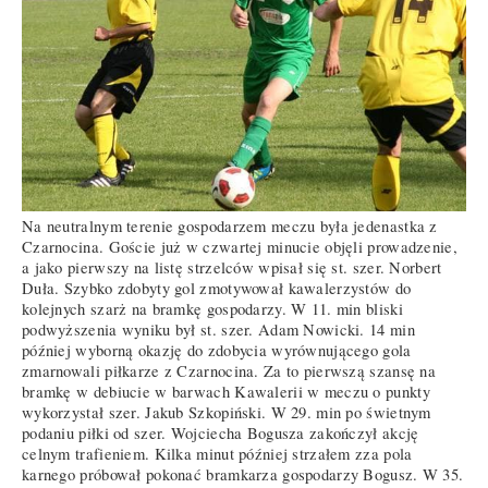
Na neutralnym terenie gospodarzem meczu była jedenastka z
Czarnocina. Goście już w czwartej minucie objęli prowadzenie,
a jako pierwszy na listę strzelców wpisał się st. szer. Norbert
Duła. Szybko zdobyty gol zmotywował kawalerzystów do
kolejnych szarż na bramkę gospodarzy. W 11. min bliski
podwyższenia wyniku był st. szer. Adam Nowicki. 14 min
później wyborną okazję do zdobycia wyrównującego gola
zmarnowali piłkarze z Czarnocina. Za to pierwszą szansę na
bramkę w debiucie w barwach Kawalerii w meczu o punkty
wykorzystał szer. Jakub Szkopiński. W 29. min po świetnym
podaniu piłki od szer. Wojciecha Bogusza zakończył akcję
celnym trafieniem. Kilka minut później strzałem zza pola
karnego próbował pokonać bramkarza gospodarzy Bogusz. W 35.