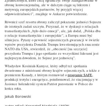
Zjednoczonych, które chcą ograniczyć swoje zaangażowanie w
obronę konwencjonalną, ale w dalszym ciągu są liderem i
motywują europejskich partnerów, by przyjęli więcej
odpowiedzialności”, znajduje w Ankarze potwierdzenie.
Również szef resortu obrony zaliczył pokazanie jedności Sojuszu
do istotnych zadań szczytu. Przyznał, że w dyskusji o relacjach
transatlantyckich „było dużo emocji”, ale, jak dodał, „Polska dba
o relacje transatlantyckie i europejskie”, a Europa musi być
silniejsza. Pytany o pewność sojuszniczych gwarancji w świetle
wpisów prezydenta Donalda Trumpa kwestionujących znaczenie
NATO dla USA, stwierdził, że „obecność [na szczycie]
prezydenta Trumpa i jego spotkanie ze wszystkimi liderami jest
najlepszym dowodem, że Sojusz jest jednością”.
Władysław Kosiniak-Kamysz, który odbył też spotkania
dwustronne z ministrami obrony krajów sojuszniczych, a także z
premierem Kanady, z którym rozmawiał o
programie SAFE
,
produkcji trotylu i energetyce, poinformował, że stacjonujący w
Jasionce holenderski system Patriot pozostanie w Polsce do
końca roku.
Jakub Borowski
autor zdjęć: Krzysztof Niedziela / MON