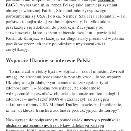
PAC-3
, wybranych m.in. przez Polskę jako amunicja systemu
obrony powietrznej Patriot. Stronami międzyrządowego
porozumienia są USA, Polska, Niemcy, Szwecja i Holandia. – Te
państwa to najbardziej zaufani sojusznicy, bo tylko takim
przekazuje się zdolności do produkcji. Zaczynamy od
serwisowania, które czasem zabierało dwa lata – powiedział
Kosiniak-Kamysz, wskazując na długotrwały proces od wysłania
pocisków przez ich testy po odesłanie użytkownikowi i
certyfikację.
Wsparcie Ukrainy w interesie Polski
– To namacalne efekty bycia w Sojuszu – dodał minister. Zwrócił
uwagę, że stronami porozumienia zostały kraje, „które wsparły
Ukrainę w najtrudniejszym momencie, szczególnie tymi
zdolnościami”. – Można powiedzieć, że solidarność,
wdzięczność sojuszników objawia się transferem technologii i
zdolności – mówił szef MON-u i zaznaczył, że zastępca
sekretarza obrony USA Michael Duffey „powiedział publicznie,
iż nie wyklucza transferu zdolności produkcyjnych do Europy”.
Nawiązując do podpisanej w poniedziałek
umowy o produkcji i
obsłudze autonomicznych pocisków dalekiego zasięgu
Barracuda-500M
, zauważył, że „Polska będzie producentem, ale