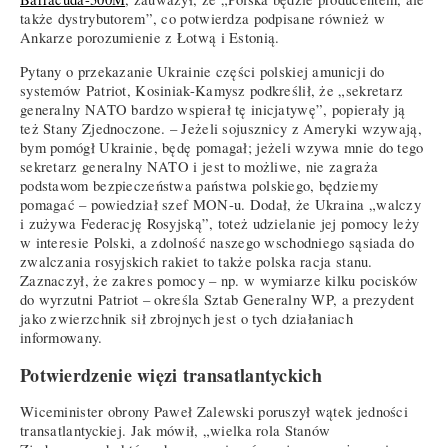
także dystrybutorem”, co potwierdza podpisane również w
Ankarze porozumienie z Łotwą i Estonią.
Pytany o przekazanie Ukrainie części polskiej amunicji do
systemów Patriot, Kosiniak-Kamysz podkreślił, że „sekretarz
generalny NATO bardzo wspierał tę inicjatywę”, popierały ją
też Stany Zjednoczone. – Jeżeli sojusznicy z Ameryki wzywają,
bym pomógł Ukrainie, będę pomagał; jeżeli wzywa mnie do tego
sekretarz generalny NATO i jest to możliwe, nie zagraża
podstawom bezpieczeństwa państwa polskiego, będziemy
pomagać – powiedział szef MON-u. Dodał, że Ukraina „walczy
i zużywa Federację Rosyjską”, toteż udzielanie jej pomocy leży
w interesie Polski, a zdolność naszego wschodniego sąsiada do
zwalczania rosyjskich rakiet to także polska racja stanu.
Zaznaczył, że zakres pomocy – np. w wymiarze kilku pocisków
do wyrzutni Patriot – określa Sztab Generalny WP, a prezydent
jako zwierzchnik sił zbrojnych jest o tych działaniach
informowany.
Potwierdzenie więzi transatlantyckich
Wiceminister obrony Paweł Zalewski poruszył wątek jedności
transatlantyckiej. Jak mówił, „wielka rola Stanów