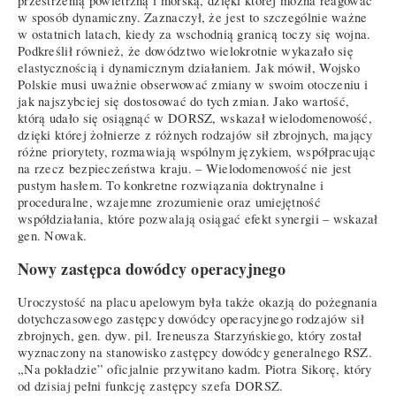
przestrzenią powietrzną i morską, dzięki której można reagować
w sposób dynamiczny. Zaznaczył, że jest to szczególnie ważne
w ostatnich latach, kiedy za wschodnią granicą toczy się wojna.
Podkreślił również, że dowództwo wielokrotnie wykazało się
elastycznością i dynamicznym działaniem. Jak mówił, Wojsko
Polskie musi uważnie obserwować zmiany w swoim otoczeniu i
jak najszybciej się dostosować do tych zmian. Jako wartość,
którą udało się osiągnąć w DORSZ, wskazał wielodomenowość,
dzięki której żołnierze z różnych rodzajów sił zbrojnych, mający
różne priorytety, rozmawiają wspólnym językiem, współpracując
na rzecz bezpieczeństwa kraju. – Wielodomenowość nie jest
pustym hasłem. To konkretne rozwiązania doktrynalne i
proceduralne, wzajemne zrozumienie oraz umiejętność
współdziałania, które pozwalają osiągać efekt synergii – wskazał
gen. Nowak.
Nowy zastępca dowódcy operacyjnego
Uroczystość na placu apelowym była także okazją do pożegnania
dotychczasowego zastępcy dowódcy operacyjnego rodzajów sił
zbrojnych, gen. dyw. pil. Ireneusza Starzyńskiego, który został
wyznaczony na stanowisko zastępcy dowódcy generalnego RSZ.
„Na pokładzie” oficjalnie przywitano kadm. Piotra Sikorę, który
od dzisiaj pełni funkcję zastępcy szefa DORSZ.