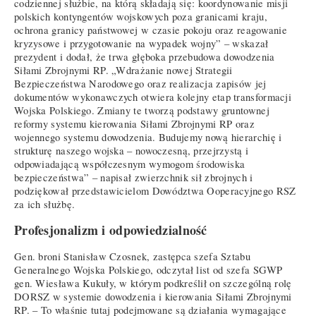
codziennej służbie, na którą składają się: koordynowanie misji
polskich kontyngentów wojskowych poza granicami kraju,
ochrona granicy państwowej w czasie pokoju oraz reagowanie
kryzysowe i przygotowanie na wypadek wojny” – wskazał
prezydent i dodał, że trwa głęboka przebudowa dowodzenia
Siłami Zbrojnymi RP. „Wdrażanie nowej Strategii
Bezpieczeństwa Narodowego oraz realizacja zapisów jej
dokumentów wykonawczych otwiera kolejny etap transformacji
Wojska Polskiego. Zmiany te tworzą podstawy gruntownej
reformy systemu kierowania Siłami Zbrojnymi RP oraz
wojennego systemu dowodzenia. Budujemy nową hierarchię i
strukturę naszego wojska – nowoczesną, przejrzystą i
odpowiadającą współczesnym wymogom środowiska
bezpieczeństwa” – napisał zwierzchnik sił zbrojnych i
podziękował przedstawicielom Dowództwa Ooperacyjnego RSZ
za ich służbę.
Profesjonalizm i odpowiedzialność
Gen. broni Stanisław Czosnek, zastępca szefa Sztabu
Generalnego Wojska Polskiego, odczytał list od szefa SGWP
gen. Wiesława Kukuły, w którym podkreślił on szczególną rolę
DORSZ w systemie dowodzenia i kierowania Siłami Zbrojnymi
RP. – To właśnie tutaj podejmowane są działania wymagające