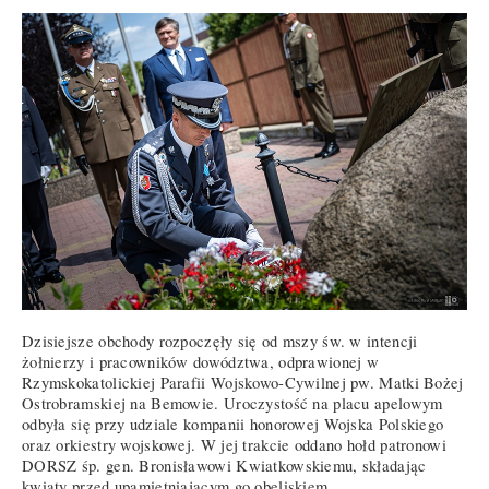
Dzisiejsze obchody rozpoczęły się od mszy św. w intencji
żołnierzy i pracowników dowództwa, odprawionej w
Rzymskokatolickiej Parafii Wojskowo-Cywilnej pw. Matki Bożej
Ostrobramskiej na Bemowie. Uroczystość na placu apelowym
odbyła się przy udziale kompanii honorowej Wojska Polskiego
oraz orkiestry wojskowej. W jej trakcie oddano hołd patronowi
DORSZ śp. gen. Bronisławowi Kwiatkowskiemu, składając
kwiaty przed upamiętniającym go obeliskiem.