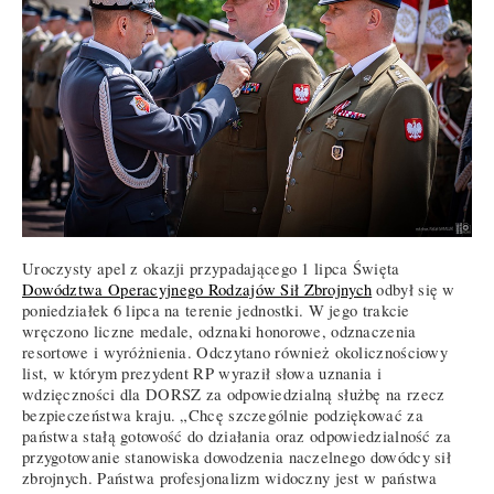
Uroczysty apel z okazji przypadającego 1 lipca Święta
Dowództwa Operacyjnego Rodzajów Sił Zbrojnych
odbył się w
poniedziałek 6 lipca na terenie jednostki. W jego trakcie
wręczono liczne medale, odznaki honorowe, odznaczenia
resortowe i wyróżnienia. Odczytano również okolicznościowy
list, w którym prezydent RP wyraził słowa uznania i
wdzięczności dla DORSZ za odpowiedzialną służbę na rzecz
bezpieczeństwa kraju. „Chcę szczególnie podziękować za
państwa stałą gotowość do działania oraz odpowiedzialność za
przygotowanie stanowiska dowodzenia naczelnego dowódcy sił
zbrojnych. Państwa profesjonalizm widoczny jest w państwa