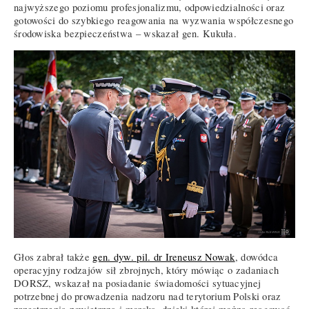
najwyższego poziomu profesjonalizmu, odpowiedzialności oraz
gotowości do szybkiego reagowania na wyzwania współczesnego
środowiska bezpieczeństwa – wskazał gen. Kukuła.
Głos zabrał także
gen. dyw. pil. dr Ireneusz Nowak
, dowódca
operacyjny rodzajów sił zbrojnych, który mówiąc o zadaniach
DORSZ, wskazał na posiadanie świadomości sytuacyjnej
potrzebnej do prowadzenia nadzoru nad terytorium Polski oraz