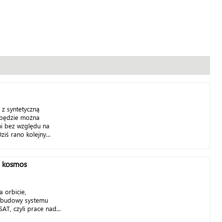
z syntetyczną
j będzie można
i bez względu na
iś rano kolejny...
a kosmos
 orbicie,
 budowy systemu
T, czyli prace nad...