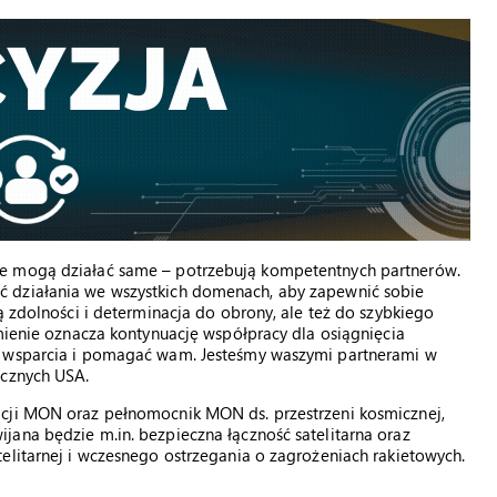
ie mogą działać same – potrzebują kompetentnych partnerów.
 działania we wszystkich domenach, aby zapewnić sobie
ą zdolności i determinacja do obrony, ale też do szybkiego
umienie oznacza kontynuację współpracy dla osiągnięcia
m wsparcia i pomagać wam. Jesteśmy waszymi partnerami w
icznych USA.
acji MON oraz pełnomocnik MON ds. przestrzeni kosmicznej,
jana będzie m.in. bezpieczna łączność satelitarna oraz
elitarnej i wczesnego ostrzegania o zagrożeniach rakietowych.