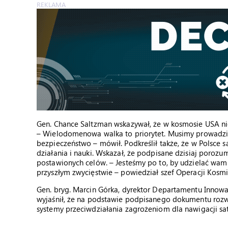
REKLAMA
Gen. Chance Saltzman wskazywał, że w kosmosie USA n
– Wielodomenowa walka to priorytet. Musimy prowadzić
bezpieczeństwo – mówił. Podkreślił także, że w Polsce s
działania i nauki. Wskazał, że podpisane dzisiaj poroz
postawionych celów. – Jesteśmy po to, by udzielać wa
przyszłym zwycięstwie – powiedział szef Operacji Kosm
Gen. bryg. Marcin Górka, dyrektor Departamentu Innow
wyjaśnił, że na podstawie podpisanego dokumentu rozwi
systemy przeciwdziałania zagrożeniom dla nawigacji sat