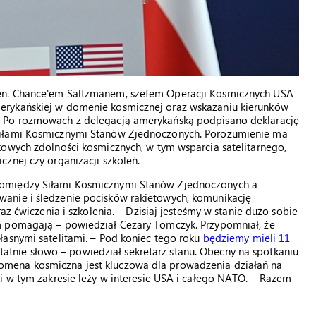
en. Chance'em Saltzmanem, szefem Operacji Kosmicznych USA
erykańskiej w domenie kosmicznej oraz wskazaniu kierunków
. Po rozmowach z delegacją amerykańską podpisano deklarację
Siłami Kosmicznymi Stanów Zjednoczonych. Porozumienie ma
kowych zdolności kosmicznych, w tym wsparcia satelitarnego,
znej czy organizacji szkoleń.
pomiędzy Siłami Kosmicznymi Stanów Zjednoczonych a
anie i śledzenie pocisków rakietowych, komunikację
az ćwiczenia i szkolenia. – Dzisiaj jesteśmy w stanie dużo sobie
m pomagają – powiedział Cezary Tomczyk. Przypomniał, że
łasnymi satelitami. – Pod koniec tego roku
będziemy mieli 11
ostatnie słowo – powiedział sekretarz stanu. Obecny na spotkaniu
mena kosmiczna jest kluczowa dla prowadzenia działań na
i w tym zakresie leży w interesie USA i całego NATO. – Razem