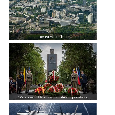
Powietrzna defilada
Warszawa oddała hołd bohaterom powstania