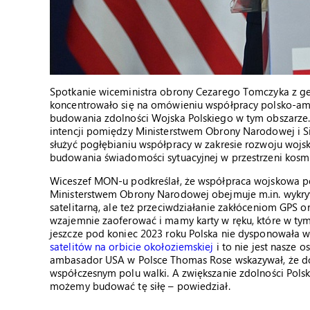
Spotkanie wiceministra obrony Cezarego Tomczyka z g
koncentrowało się na omówieniu współpracy polsko-am
budowania zdolności Wojska Polskiego w tym obszarze
intencji pomiędzy Ministerstwem Obrony Narodowej i 
służyć pogłębianiu współpracy w zakresie rozwoju wojs
budowania świadomości sytuacyjnej w przestrzeni kosmic
Wiceszef MON-u podkreślał, że współpraca wojskowa 
Ministerstwem Obrony Narodowej obejmuje m.in. wykryw
satelitarną, ale też przeciwdziałanie zakłóceniom GPS or
wzajemnie zaoferować i mamy karty w ręku, które w ty
jeszcze pod koniec 2023 roku Polska nie dysponowała w
satelitów na orbicie okołoziemskiej
i to nie jest nasze 
ambasador USA w Polsce Thomas Rose wskazywał, że do
współczesnym polu walki. A zwiększanie zdolności Polsk
możemy budować tę siłę – powiedział.