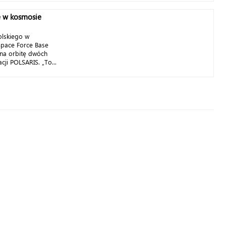
ę w kosmosie
olskiego w
 Space Force Base
 na orbitę dwóch
cji POLSARIS. „To...