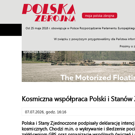
moja polska zbrojna
Od 25 maja 2018 r. obowiązuje w Polsce Rozporządzenie Parlamentu Europejskieg
Armia
Poligon
Sprzęt
Misje
Polityka
Prawo
W związku z powyższym przygotowaliśmy dla Państwa inform
Prosimy o 
Kosmiczna współpraca Polski i Stanów
07.07.2026, godz. 16:16
Polska i Stany Zjednoczone podpisały deklarację inten
kosmicznych. Chodzi m.in. o wykrywanie i śledzenie poc
zakłóceniom GPS oraz organizację wspólnych ćwiczeń i 