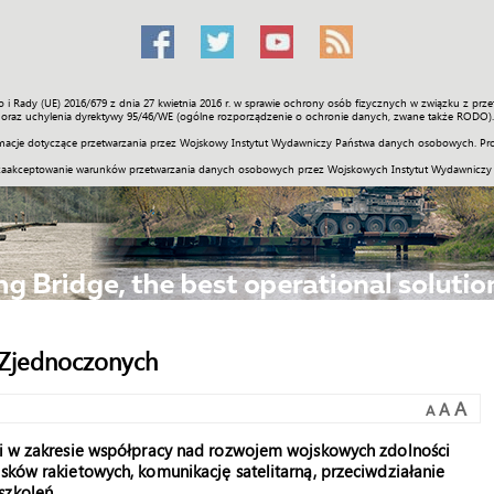
o i Rady (UE) 2016/679 z dnia 27 kwietnia 2016 r. w sprawie ochrony osób fizycznych w związku z 
Świat
Społeczność
Sport
Historia
Galerie
Wideo
ENGLI
oraz uchylenia dyrektywy 95/46/WE (ogólne rozporządzenie o ochronie danych, zwane także RODO).
acje dotyczące przetwarzania przez Wojskowy Instytut Wydawniczy Państwa danych osobowych. Pro
zaakceptowanie warunków przetwarzania danych osobowych przez Wojskowych Instytut Wydawniczy
 Zjednoczonych
A
A
A
cji w zakresie współpracy nad rozwojem wojskowych zdolności
isków rakietowych, komunikację satelitarną, przeciwdziałanie
szkoleń.