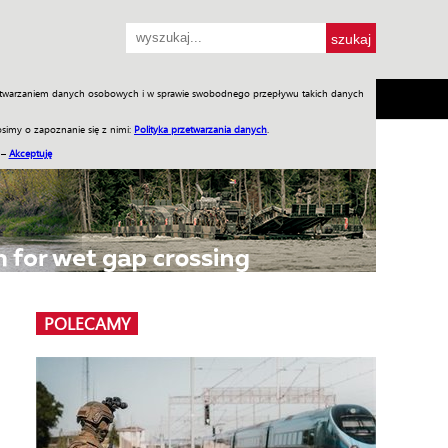
przetwarzaniem danych osobowych i w sprawie swobodnego przepływu takich danych
SH
SKLEP
Jednodniówki
Praca w WIW
simy o zapoznanie się z nimi:
Polityka przetwarzania danych
.
 –
Akceptuję
POLECAMY