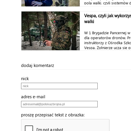
pola walki, czyli systemów d
Vespa, czyli jak wykorzy
walki
W 1 Brygadzie Pancernej w 
dla operatorów dronów. P
instruktorzy z Ośrodka Szko
Vespa. Żołnierze uczą się pi
dodaj komentarz
nick
adres e-mail
proszę przepisać tekst z obrazka: