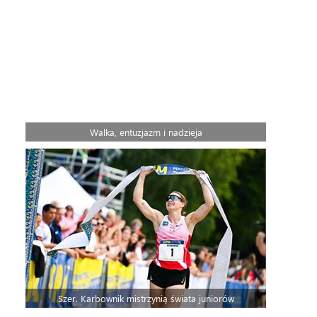
Walka, entuzjazm i nadzieja
Szer. Karbownik mistrzynią świata juniorów