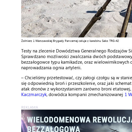
Żołnierz 1 Warszawskiej Brygady Pancernej celuje z karabinu Sako TRG-42
Testy na zlecenie Dowództwa Generalnego Rodzajów Si
Sprawdzano możliwości zwalczania dwóch podstawow
bezzałogowce typu kamikadze, oraz wielowirnikowych d
naprowadzania ognia artylerii.
– Chcieliśmy przetestować, czy załogi czołgu są w stani
się odpowiednią broń i przeszkolenie, oraz jaki schema
atak dronów z wykorzystaniem zarówno broni etatowej, j
Kaczmarczyk
, dowódca kompanii zmechanizowanej
1 W
REKLAMA