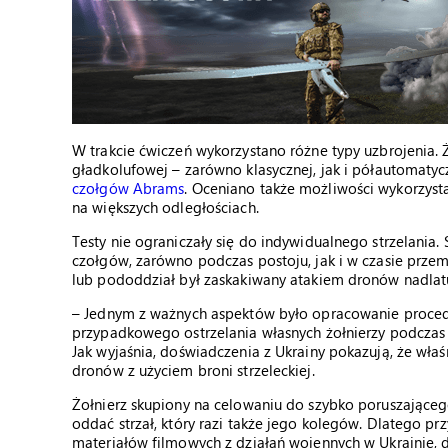
W trakcie ćwiczeń wykorzystano różne typy uzbrojenia.
gładkolufowej – zarówno klasycznej, jak i półautomat
czołgów Abrams
. Oceniano także możliwości wykorzys
na większych odległościach.
Testy nie ograniczały się do indywidualnego strzelania
czołgów, zarówno podczas postoju, jak i w czasie przem
lub pododdział był zaskakiwany atakiem dronów nadlatu
– Jednym z ważnych aspektów było opracowanie procedur 
przypadkowego ostrzelania własnych żołnierzy podczas
Jak wyjaśnia, doświadczenia z Ukrainy pokazują, że właś
dronów z użyciem broni strzeleckiej.
Żołnierz skupiony na celowaniu do szybko poruszające
oddać strzał, który razi także jego kolegów. Dlatego p
materiałów filmowych z działań wojennych w Ukrainie, d