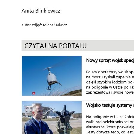
Anita Blinkiewicz
autor zdjęć: Michał Niwicz
CZYTAJ NA PORTALU
Nowy sprzęt wojsk spec
Polscy operatorzy wojsk spe
na morzu zyskali zupełnie 
dzięki szybkim łodziom bo
na poligonie w Ustce po ra
zaprezentowali swoje nowe j
Wojsko testuje systemy
Na poligonie w Ustce żołni
walki radioelektronicznej o
akustyczne, które pozwalaj
Testy dotyczą tego, co jes