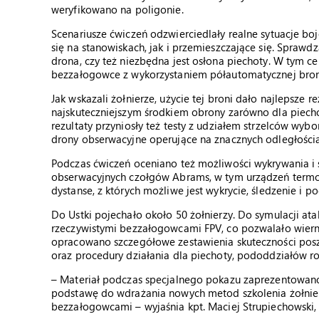
weryfikowano na poligonie.
Scenariusze ćwiczeń odzwierciedlały realne sytuacje 
się na stanowiskach, jak i przemieszczające się. Sprawd
drona, czy też niezbędna jest osłona piechoty. W tym c
bezzałogowce z wykorzystaniem półautomatycznej bron
Jak wskazali żołnierze, użycie tej broni dało najlepsze
najskuteczniejszym środkiem obrony zarówno dla piechot
rezultaty przyniosły też testy z udziałem strzelców wy
drony obserwacyjne operujące na znacznych odległościa
Podczas ćwiczeń oceniano też możliwości wykrywania 
obserwacyjnych czołgów Abrams, w tym urządzeń termo
dystanse, z których możliwe jest wykrycie, śledzenie i 
Do Ustki pojechało około 50 żołnierzy. Do symulacji 
rzeczywistymi bezzałogowcami FPV, co pozwalało wiern
opracowano szczegółowe zestawienia skuteczności pos
oraz procedury działania dla piechoty, pododdziałów 
– Materiał podczas specjalnego pokazu zaprezentowa
podstawę do wdrażania nowych metod szkolenia żołnier
bezzałogowcami – wyjaśnia kpt. Maciej Strupiechowski, 