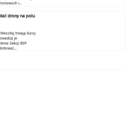
ronowych i...
stać drony na polu
Wesołej trwają kursy
rowadzą je
lenia Sekcji BSP
lotować...