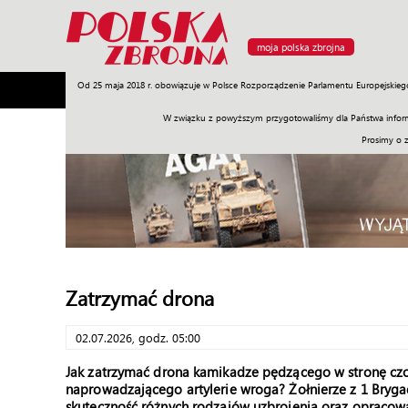
moja polska zbrojna
Od 25 maja 2018 r. obowiązuje w Polsce Rozporządzenie Parlamentu Europejskieg
Armia
Poligon
Sprzęt
Misje
Polityka
Prawo
W związku z powyższym przygotowaliśmy dla Państwa inform
Prosimy o 
Zatrzymać drona
02.07.2026, godz. 05:00
Jak zatrzymać drona kamikadze pędzącego w stronę c
naprowadzającego artylerie wroga? Żołnierze z 1 Bryga
skuteczność różnych rodzajów uzbrojenia oraz opracow