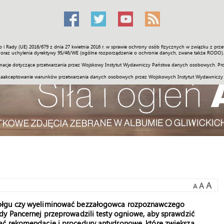
o i Rady (UE) 2016/679 z dnia 27 kwietnia 2016 r. w sprawie ochrony osób fizycznych w związku z 
Świat
Społeczność
Sport
Historia
Galerie
Wideo
ENGLI
oraz uchylenia dyrektywy 95/46/WE (ogólne rozporządzenie o ochronie danych, zwane także RODO).
acje dotyczące przetwarzania przez Wojskowy Instytut Wydawniczy Państwa danych osobowych. Pro
zaakceptowanie warunków przetwarzania danych osobowych przez Wojskowych Instytut Wydawniczy
A
A
A
zołgu czy wyeliminować bezzałogowca rozpoznawczego
dy Pancernej przeprowadzili testy ogniowe, aby sprawdzić
ać rekomendacje i procedury antydronowe, które zwiększą