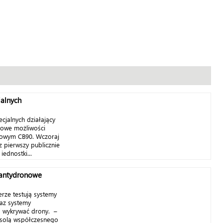
jalnych
cjalnych działający
nowe możliwości
jowym CB90. Wczoraj
z pierwszy publicznie
ednostki...
 antydronowe
erze testują systemy
raz systemy
ą wykrywać drony. –
t solą współczesnego