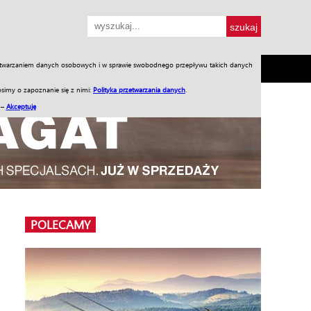
przetwarzaniem danych osobowych i w sprawie swobodnego przepływu takich danych
SH
SKLEP
Jednodniówki
Praca w WIW
simy o zapoznanie się z nimi:
Polityka przetwarzania danych
.
 –
Akceptuję
POLECAMY