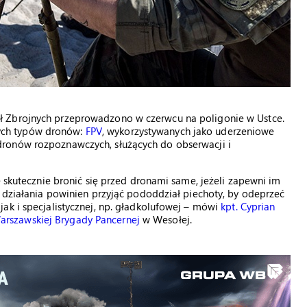
ł Zbrojnych przeprowadzono w czerwcu na poligonie w Ustce.
ych typów dronów:
FPV
, wykorzystywanych jako uderzeniowe
ronów rozpoznawczych, służących do obserwacji i
e skutecznie bronić się przed dronami same, jeżeli zapewni im
t działania powinien przyjąć pododdział piechoty, by odeprzeć
ak i specjalistycznej, np. gładkolufowej – mówi
kpt. Cyprian
arszawskiej Brygady Pancernej
w Wesołej.