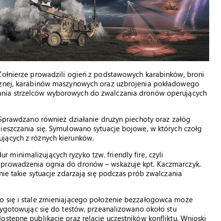
 Żołnierze prowadzili ogień z podstawowych karabinków, broni
ycznej, karabinów maszynowych oraz uzbrojenia pokładowego
tania strzelców wyborowych do zwalczania dronów operujących
. Sprawdzano również działanie drużyn piechoty oraz załóg
ieszczania się. Symulowano sytuacje bojowe, w których czołg
jących z różnych kierunków.
minimalizujących ryzyko tzw. friendly fire, czyli
 prowadzenia ognia do dronów – wskazuje kpt. Kaczmarczyk.
nie takie sytuacje zdarzają się podczas prób zwalczania
go się i stale zmieniającego położenie bezzałogowca może
rzygotowując się do testów, przeanalizowano około stu
ostępne publikacje oraz relacje uczestników konfliktu. Wnioski