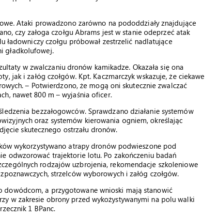
bojowe. Ataki prowadzono zarówno na pododdziały znajdujące
zano, czy załoga czołgu Abrams jest w stanie odeprzeć atak
elu ładowniczy czołgu próbował zestrzelić nadlatujące
i gładkolufowej.
 rezultaty w zwalczaniu dronów kamikadze. Okazała się ona
y, jak i załóg czołgów. Kpt. Kaczmarczyk wskazuje, że ciekawe
borowych. – Potwierdzono, że mogą oni skutecznie zwalczać
ch, nawet 800 m – wyjaśnia oficer.
i śledzenia bezzałogowców. Sprawdzano działanie systemów
wizyjnych oraz systemów kierowania ogniem, określając
podjęcie skutecznego ostrzału dronów.
ataków wykorzystywano atrapy dronów podwieszone pod
ie odwzorować trajektorie lotu. Po zakończeniu badań
zczególnych rodzajów uzbrojenia, rekomendacje szkoleniowe
rozpoznawczych, strzelców wyborowych i załóg czołgów.
no dowódcom, a przygotowane wnioski mają stanowić
zy w zakresie obrony przed wykożystywanymi na polu walki
rzecznik 1 BPanc.