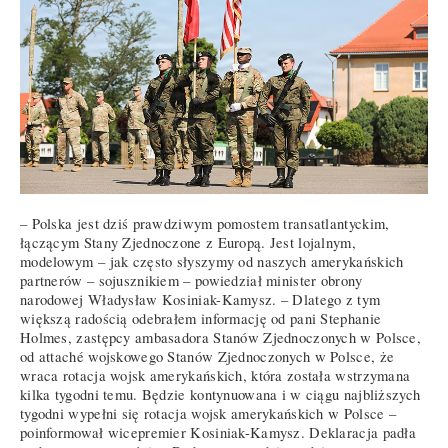
– Polska jest dziś prawdziwym pomostem transatlantyckim,
łączącym Stany Zjednoczone z Europą. Jest lojalnym,
modelowym – jak często słyszymy od naszych amerykańskich
partnerów – sojusznikiem – powiedział minister obrony
narodowej Władysław Kosiniak-Kamysz. – Dlatego z tym
większą radością odebrałem informację od pani Stephanie
Holmes, zastępcy ambasadora Stanów Zjednoczonych w Polsce,
od attaché wojskowego Stanów Zjednoczonych w Polsce, że
wraca rotacja wojsk amerykańskich, która została wstrzymana
kilka tygodni temu. Będzie kontynuowana i w ciągu najbliższych
tygodni wypełni się rotacja wojsk amerykańskich w Polsce –
poinformował wicepremier Kosiniak-Kamysz. Deklaracja padła