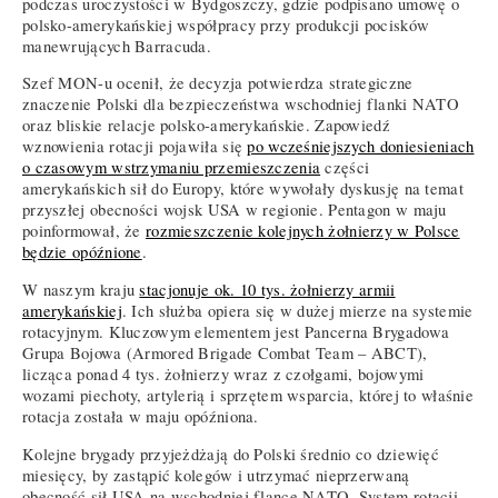
podczas uroczystości w Bydgoszczy, gdzie podpisano umowę o
polsko-amerykańskiej współpracy przy produkcji pocisków
manewrujących Barracuda.
Szef MON-u ocenił, że decyzja potwierdza strategiczne
znaczenie Polski dla bezpieczeństwa wschodniej flanki NATO
oraz bliskie relacje polsko-amerykańskie. Zapowiedź
wznowienia rotacji pojawiła się
po wcześniejszych doniesieniach
o czasowym wstrzymaniu przemieszczenia
części
amerykańskich sił do Europy, które wywołały dyskusję na temat
przyszłej obecności wojsk USA w regionie. Pentagon w maju
poinformował, że
rozmieszczenie kolejnych żołnierzy w Polsce
będzie opóźnione
.
W naszym kraju
stacjonuje ok. 10 tys. żołnierzy armii
amerykańskiej
. Ich służba opiera się w dużej mierze na systemie
rotacyjnym. Kluczowym elementem jest Pancerna Brygadowa
Grupa Bojowa (Armored Brigade Combat Team – ABCT),
licząca ponad 4 tys. żołnierzy wraz z czołgami, bojowymi
wozami piechoty, artylerią i sprzętem wsparcia, której to właśnie
rotacja została w maju opóźniona.
Kolejne brygady przyjeżdżają do Polski średnio co dziewięć
miesięcy, by zastąpić kolegów i utrzymać nieprzerwaną
obecność sił USA na wschodniej flance NATO. System rotacji