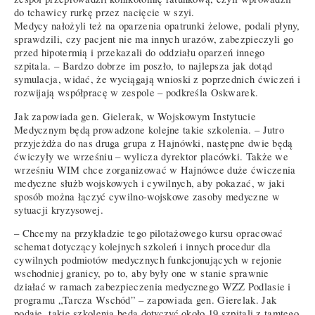
do tchawicy rurkę przez nacięcie w szyi.
Medycy nałożyli też na oparzenia opatrunki żelowe, podali płyny,
sprawdzili, czy pacjent nie ma innych urazów, zabezpieczyli go
przed hipotermią i przekazali do oddziału oparzeń innego
szpitala. – Bardzo dobrze im poszło, to najlepsza jak dotąd
symulacja, widać, że wyciągają wnioski z poprzednich ćwiczeń i
rozwijają współpracę w zespole – podkreśla Oskwarek.
Jak zapowiada gen. Gielerak, w Wojskowym Instytucie
Medycznym będą prowadzone kolejne takie szkolenia. – Jutro
przyjeżdża do nas druga grupa z Hajnówki, następne dwie będą
ćwiczyły we wrześniu – wylicza dyrektor placówki. Także we
wrześniu WIM chce zorganizować w Hajnówce duże ćwiczenia
medyczne służb wojskowych i cywilnych, aby pokazać, w jaki
sposób można łączyć cywilno-wojskowe zasoby medyczne w
sytuacji kryzysowej.
– Chcemy na przykładzie tego pilotażowego kursu opracować
schemat dotyczący kolejnych szkoleń i innych procedur dla
cywilnych podmiotów medycznych funkcjonujących w rejonie
wschodniej granicy, po to, aby były one w stanie sprawnie
działać w ramach zabezpieczenia medycznego WZZ Podlasie i
programu „Tarcza Wschód” – zapowiada gen. Gierelak. Jak
podaje, takie szkolenia będą dotyczyć około 19 szpitali z tamtego