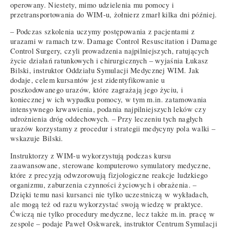
operowany. Niestety, mimo udzielenia mu pomocy i
przetransportowania do WIM-u, żołnierz zmarł kilka dni później.
– Podczas szkolenia uczymy postępowania z pacjentami z
urazami w ramach tzw. Damage Control Resuscitation i Damage
Control Surgery, czyli prowadzenia najpilniejszych, ratujących
życie działań ratunkowych i chirurgicznych – wyjaśnia Łukasz
Bilski, instruktor Oddziału Symulacji Medycznej WIM. Jak
dodaje, celem kursantów jest zidentyfikowanie u
poszkodowanego urazów, które zagrażają jego życiu, i
koniecznej w ich wypadku pomocy, w tym m.in. zatamowania
intensywnego krwawienia, podania najpilniejszych leków czy
udrożnienia dróg oddechowych. – Przy leczeniu tych nagłych
urazów korzystamy z procedur i strategii medycyny pola walki –
wskazuje Bilski.
Instruktorzy z WIM-u wykorzystują podczas kursu
zaawansowane, sterowane komputerowo symulatory medyczne,
które z precyzją odwzorowują fizjologiczne reakcje ludzkiego
organizmu, zaburzenia czynności życiowych i obrażenia. –
Dzięki temu nasi kursanci nie tylko uczestniczą w wykładach,
ale mogą też od razu wykorzystać swoją wiedzę w praktyce.
Ćwiczą nie tylko procedury medyczne, lecz także m.in. pracę w
zespole – podaje Paweł Oskwarek, instruktor Centrum Symulacji