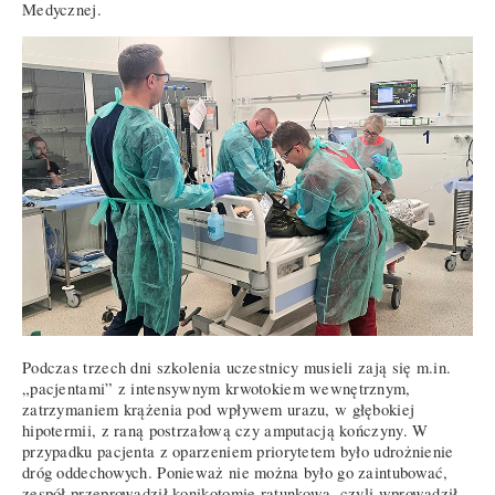
Medycznej.
Podczas trzech dni szkolenia uczestnicy musieli zają się m.in.
„pacjentami” z intensywnym krwotokiem wewnętrznym,
zatrzymaniem krążenia pod wpływem urazu, w głębokiej
hipotermii, z raną postrzałową czy amputacją kończyny. W
przypadku pacjenta z oparzeniem priorytetem było udrożnienie
dróg oddechowych. Ponieważ nie można było go zaintubować,
zespół przeprowadził konikotomię ratunkową, czyli wprowadził