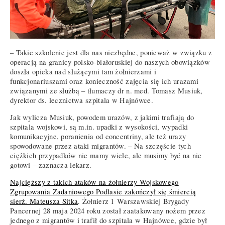
– Takie szkolenie jest dla nas niezbędne, ponieważ w związku z
operacją na granicy polsko-białoruskiej do naszych obowiązków
doszła opieka nad służącymi tam żołnierzami i
funkcjonariuszami oraz konieczność zajęcia się ich urazami
związanymi ze służbą – tłumaczy dr n. med. Tomasz Musiuk,
dyrektor ds. lecznictwa szpitala w Hajnówce.
Jak wylicza Musiuk, powodem urazów, z jakimi trafiają do
szpitala wojskowi, są m.in. upadki z wysokości, wypadki
komunikacyjne, poranienia od concentriny, ale też urazy
spowodowane przez ataki migrantów. – Na szczęście tych
ciężkich przypadków nie mamy wiele, ale musimy być na nie
gotowi – zaznacza lekarz.
Najcięższy z takich ataków na żołnierzy Wojskowego
Zgrupowania Zadaniowego Podlasie zakończył się śmiercią
sierż. Mateusza Sitka
. Żołnierz 1 Warszawskiej Brygady
Pancernej 28 maja 2024 roku został zaatakowany nożem przez
jednego z migrantów i trafił do szpitala w Hajnówce, gdzie był