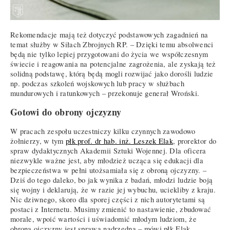
Rekomendacje mają też dotyczyć podstawowych zagadnień na
temat służby w Siłach Zbrojnych RP. – Dzięki temu absolwenci
będą nie tylko lepiej przygotowani do życia we współczesnym
świecie i reagowania na potencjalne zagrożenia, ale zyskają też
solidną podstawę, którą będą mogli rozwijać jako dorośli ludzie
np. podczas szkoleń wojskowych lub pracy w służbach
mundurowych i ratunkowych – przekonuje generał Wroński.
Gotowi do obrony ojczyzny
W pracach zespołu uczestniczy kilku czynnych zawodowo
żołnierzy, w tym
płk prof. dr hab. inż. Leszek Elak
, prorektor do
spraw dydaktycznych Akademii Sztuki Wojennej. Dla oficera
niezwykle ważne jest, aby młodzież ucząca się edukacji dla
bezpieczeństwa w pełni utożsamiała się z obroną ojczyzny. –
Dziś do tego daleko, bo jak wynika z badań, młodzi ludzie boją
się wojny i deklarują, że w razie jej wybuchu, uciekliby z kraju.
Nic dziwnego, skoro dla sporej części z nich autorytetami są
postaci z Internetu. Musimy zmienić to nastawienie, zbudować
morale, wpoić wartości i uświadomić młodym ludziom, że
obrona ojczyzny jest sprawą nadrzędną – mówi płk Elak.