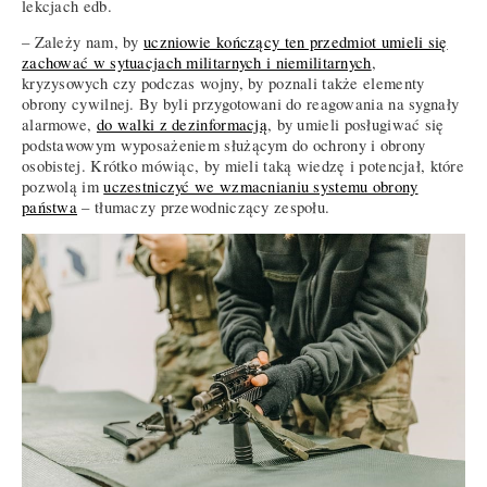
lekcjach edb.
– Zależy nam, by
uczniowie kończący ten przedmiot umieli się
zachować w sytuacjach militarnych i niemilitarnych
,
kryzysowych czy podczas wojny, by poznali także elementy
obrony cywilnej. By byli przygotowani do reagowania na sygnały
alarmowe,
do walki z dezinformacją
, by umieli posługiwać się
podstawowym wyposażeniem służącym do ochrony i obrony
osobistej. Krótko mówiąc, by mieli taką wiedzę i potencjał, które
pozwolą im
uczestniczyć we wzmacnianiu systemu obrony
państwa
– tłumaczy przewodniczący zespołu.