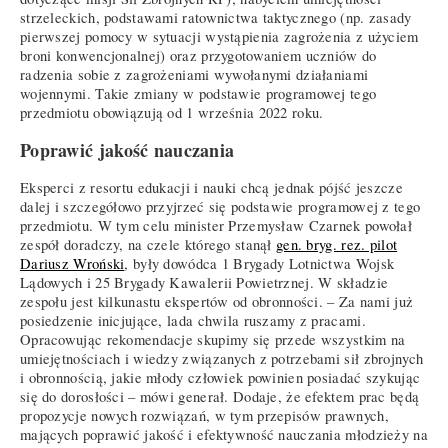
strzeleckich, podstawami ratownictwa taktycznego (np. zasady
pierwszej pomocy w sytuacji wystąpienia zagrożenia z użyciem
broni konwencjonalnej) oraz przygotowaniem uczniów do
radzenia sobie z zagrożeniami wywołanymi działaniami
wojennymi. Takie zmiany w podstawie programowej tego
przedmiotu obowiązują od 1 września 2022 roku.
Poprawić jakość nauczania
Eksperci z resortu edukacji i nauki chcą jednak pójść jeszcze
dalej i szczegółowo przyjrzeć się podstawie programowej z tego
przedmiotu. W tym celu minister Przemysław Czarnek powołał
zespół doradczy, na czele którego stanął
gen. bryg. rez. pilot
Dariusz Wroński
, były dowódca 1 Brygady Lotnictwa Wojsk
Lądowych i 25 Brygady Kawalerii Powietrznej. W składzie
zespołu jest kilkunastu ekspertów od obronności. – Za nami już
posiedzenie inicjujące, lada chwila ruszamy z pracami.
Opracowując rekomendacje skupimy się przede wszystkim na
umiejętnościach i wiedzy związanych z potrzebami sił zbrojnych
i obronnością, jakie młody człowiek powinien posiadać szykując
się do dorosłości – mówi generał. Dodaje, że efektem prac będą
propozycje nowych rozwiązań, w tym przepisów prawnych,
mających poprawić jakość i efektywność nauczania młodzieży na