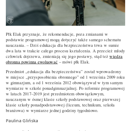
Płk Elak przyznaje, że rekomendacje, poza zmianami w
podstawie programowej mogą dotyczyć także samego schematu
nauczania. – Dziś edukacja dla bezpieczeństwa trwa w sumie
dwa lata w trakcie całego procesu kształcenia. A przecież młody
człowiek dojrzewa, zmieniają się jego postawy, stąd też
wiedza
obronna powinna ewoluować
– mówi płk Elak.
Przedmiot „edukacja dla bezpieczeństwa” został wprowadzony
w miejsce „przysposobienia obronnego” od 1 września 2009 roku
w gimnazjum, a od 1 września 2012 obowiązywał w tym samym
wymiarze w szkole ponadgimnazjalnej. Po reformie programowej
w latach 2017–2019 jest przedmiotem obowiązkowym,
nauczanym w ósmej klasie szkoły podstawowej oraz pierwszej
klasie szkoły ponadpodstawowej (liceum, technikum, szkoła
branżowa) w wymiarze jednej godziny tygodniowo.
Paulina Glińska