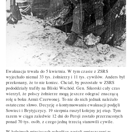
Ewakuacja trwała do 5 kwietnia. W tym czasie z ZSRS
wyjechało niemal 33 tys. żołnierzy i 11 tys. cywilów. Anders był
przekonany, że to nie koniec. Chciał, by pozostałe w ZSRS
pododdziały trafiły na Bliski Wschód. Gen. Sikorski cały czas
wierzył, że polscy żołnierze mogą jeszcze odegrać znaczącą
rolę u boku Armii Czerwonej. To nie do nich jednak należało
ostateczne słowo. Decyzję o kontynuowaniu ewakuacji podjęli
Sowieci i Brytyjczycy. 19 sierpnia ruszył kolejny jej etap. Tym
razem w ciągu zaledwie 12 dni do Persji zostało przerzuconych
ponad 70 tys. osób, z czego jedną trzecią stanowili cywile.
W kolejnych miesiącach uchodźcy zostali umieszczeni w