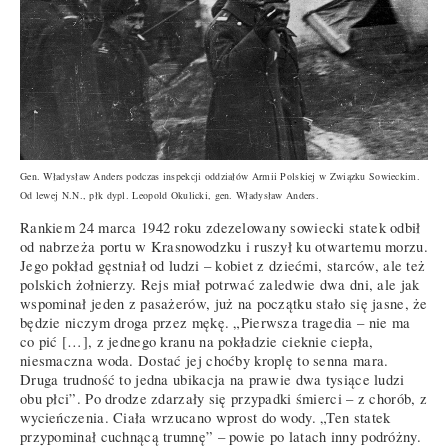
Gen. Władysław Anders podczas inspekcji oddziałów Armii Polskiej w Związku Sowieckim.
Od lewej N.N., płk dypl. Leopold Okulicki, gen. Władysław Anders.
Rankiem 24 marca 1942 roku zdezelowany sowiecki statek odbił
od nabrzeża portu w Krasnowodzku i ruszył ku otwartemu morzu.
Jego pokład gęstniał od ludzi – kobiet z dziećmi, starców, ale też
polskich żołnierzy. Rejs miał potrwać zaledwie dwa dni, ale jak
wspominał jeden z pasażerów, już na początku stało się jasne, że
będzie niczym droga przez mękę. „Pierwsza tragedia – nie ma
co pić […], z jednego kranu na pokładzie cieknie ciepła,
niesmaczna woda. Dostać jej choćby kroplę to senna mara.
Druga trudność to jedna ubikacja na prawie dwa tysiące ludzi
obu płci”. Po drodze zdarzały się przypadki śmierci – z chorób, z
wycieńczenia. Ciała wrzucano wprost do wody. „Ten statek
przypominał cuchnącą trumnę” – powie po latach inny podróżny.