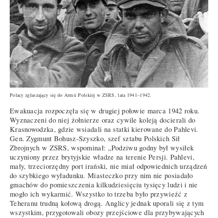
Polacy zgłaszający się do Armii Polskiej w ZSRS, lata 1941–1942.
Ewakuacja rozpoczęła się w drugiej połowie marca 1942 roku.
Wyznaczeni do niej żołnierze oraz cywile koleją docierali do
Krasnowodzka, gdzie wsiadali na statki kierowane do Pahlevi.
Gen. Zygmunt Bohusz-Szyszko, szef sztabu Polskich Sił
Zbrojnych w ZSRS, wspominał: „Podziwu godny był wysiłek
uczyniony przez brytyjskie władze na terenie Persji. Pahlevi,
mały, trzeciorzędny port irański, nie miał odpowiednich urządzeń
do szybkiego wyładunku. Miasteczko przy nim nie posiadało
gmachów do pomieszczenia kilkudziesięciu tysięcy ludzi i nie
mogło ich wykarmić. Wszystko to trzeba było przywieźć z
Teheranu trudną kołową drogą. Anglicy jednak uporali się z tym
wszystkim, przygotowali obozy przejściowe dla przybywających