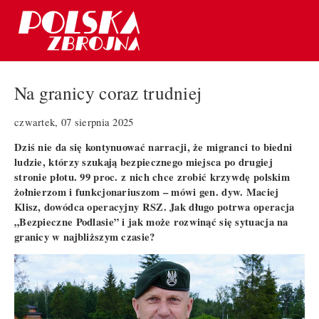
Na granicy coraz trudniej
czwartek, 07 sierpnia 2025
Dziś nie da się kontynuować narracji, że migranci to biedni
ludzie, którzy szukają bezpiecznego miejsca po drugiej
stronie płotu. 99 proc. z nich chce zrobić krzywdę polskim
żołnierzom i funkcjonariuszom – mówi gen. dyw. Maciej
Klisz, dowódca operacyjny RSZ. Jak długo potrwa operacja
„Bezpieczne Podlasie” i jak może rozwinąć się sytuacja na
granicy w najbliższym czasie?