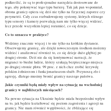
podkreślić, że są to profesjonalne narzędzia dostosowane do
tego, aby pokonywać tego typu barierę. Tak jak pan wspomniał,
obrona granicy opiera się dziś nie tylko na fizycznej zaporze czy
perymetrii. Cały czas rozbudowujemy systemy, których różnego
typu sensory i kamery pozwalają nam nie tylko więcej widzieć,
lecz przede wszystkim lepiej rozumieć, co się dzieje.
Co to oznacza w praktyce?
Widzimy znacznie więcej i to nie tylko na krótkim dystansie.
Obserwujemy granicę, ale dzięki nowoczesnym środkom możemy
widzieć i analizować również to, co się dzieje dużo głębiej po
drugiej stronie. Dziś nie da się kontynuować narracji, że
migranci to biedni ludzie, którzy szukają bezpiecznego miejsca
po drugiej stronie płotu. 99 proc. z nich chce zrobić krzywdę
polskim żołnierzom i funkcjonariuszom służb. Przynoszą zło i
agresję, dlatego musimy bronić granicy naszego państwa.
Jakie czynniki będą miały wpływ na sytuację na wschodniej
granicy w najbliższych miesiącach?
Na pewno sytuacja na Ukrainie będzie miała bezpośredni wpływ
na to, jak będzie kształtować się poziom zagrożenia i agresji na
granicy. Nie mam również wątpliwości, że zbliżające się