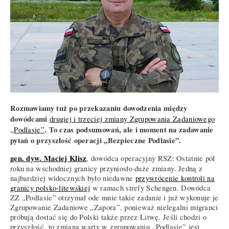
Rozmawiamy tuż po przekazaniu dowodzenia między
dowódcami
drugiej i trzeciej zmiany Zgrupowania Zadaniowego
. To czas podsumowań, ale i moment na zadawanie
„Podlasie”
pytań o przyszłość operacji „Bezpieczne Podlasie”.
gen. dyw. Maciej Klisz
, dowódca operacyjny RSZ: Ostatnie pół
roku na wschodniej granicy przyniosło duże zmiany. Jedną z
najbardziej widocznych było niedawne
przywrócenie kontroli na
granicy polsko-litewskiej
w ramach strefy Schengen. Dowódca
ZZ „Podlasie” otrzymał ode mnie takie zadanie i już wykonuje je
Zgrupowanie Zadaniowe „Zapora”, ponieważ nielegalni migranci
próbują dostać się do Polski także przez Litwę. Jeśli chodzi o
przyszłość, to zmiana warty w zgrupowaniu „Podlasie” jest