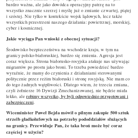
bardzo ważna, ale jako dowódca operacyjny patrzę na to
wszystko znacznie szerzej i myślę już o zmianie czwartej, piątej
i szóstej. Nie tylko w kontekście wojsk lądowych, lecz także
wszystkich przestrzeni naszego działania: powietrznej, morskiej,
cyber i kosmicznej.
Jakie wyciąga Pan wnioski z obecnej sytuacji?
Środowisko bezpieczeństwa na wschodzie kraju, w tym na
granicy polsko-białoruskiej, bardzo się zmienia. Agresja jest
coraz większa. Strona białorusko-rosyjska atakuje nas używając
migrantów po prostu jako broni. To trzeba powiedzieć bardzo
wyraźnie, że mamy do czynienia z działaniami sterowanymi
politycznie przez reżim białoruski i stronę rosyjską. Nie mam co
do tego żadnych wątpliwości. Dlatego wiem, że trzecia zmiana,
czyli żołnierze 16 Dywizji Zmechanizowanej, nie będzie miała
lekko, ale
robimy wszystko, by byli odpowiednio przygotowani i
zabezpieczeni
.
Wiceminister Paweł Bejda mówił o pilnym zakupie 500 sztuk
strzelb gładkolufowych na potrzeby pododdziałów służących
na granicy. Przewiduje Pan, że taka broń może być coraz
częściej w użyciu?