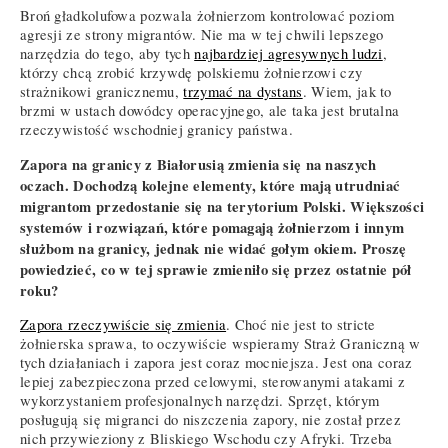
Broń gładkolufowa pozwala żołnierzom kontrolować poziom
agresji ze strony migrantów. Nie ma w tej chwili lepszego
narzędzia do tego, aby tych
najbardziej agresywnych ludzi
,
którzy chcą zrobić krzywdę polskiemu żołnierzowi czy
strażnikowi granicznemu,
trzymać na dystans
. Wiem, jak to
brzmi w ustach dowódcy operacyjnego, ale taka jest brutalna
rzeczywistość wschodniej granicy państwa.
Zapora na granicy z Białorusią zmienia się na naszych
oczach. Dochodzą kolejne elementy, które mają utrudniać
migrantom przedostanie się na terytorium Polski. Większości
systemów i rozwiązań, które pomagają żołnierzom i innym
służbom na granicy, jednak nie widać gołym okiem. Proszę
powiedzieć, co w tej sprawie zmieniło się przez ostatnie pół
roku?
Zapora rzeczywiście się zmienia
. Choć nie jest to stricte
żołnierska sprawa, to oczywiście wspieramy Straż Graniczną w
tych działaniach i zapora jest coraz mocniejsza. Jest ona coraz
lepiej zabezpieczona przed celowymi, sterowanymi atakami z
wykorzystaniem profesjonalnych narzędzi. Sprzęt, którym
posługują się migranci do niszczenia zapory, nie został przez
nich przywieziony z Bliskiego Wschodu czy Afryki. Trzeba