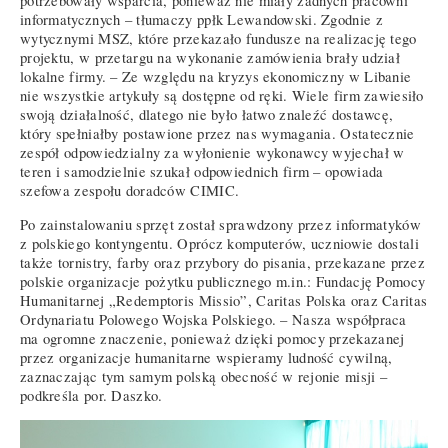
potrzebowały wsparcia, ponieważ nie miały żadnych pracowni
informatycznych – tłumaczy ppłk Lewandowski. Zgodnie z
wytycznymi MSZ, które przekazało fundusze na realizację tego
projektu, w przetargu na wykonanie zamówienia brały udział
lokalne firmy. – Ze względu na kryzys ekonomiczny w Libanie
nie wszystkie artykuły są dostępne od ręki. Wiele firm zawiesiło
swoją działalność, dlatego nie było łatwo znaleźć dostawcę,
który spełniałby postawione przez nas wymagania. Ostatecznie
zespół odpowiedzialny za wyłonienie wykonawcy wyjechał w
teren i samodzielnie szukał odpowiednich firm – opowiada
szefowa zespołu doradców CIMIC.
Po zainstalowaniu sprzęt został sprawdzony przez informatyków
z polskiego kontyngentu. Oprócz komputerów, uczniowie dostali
także tornistry, farby oraz przybory do pisania, przekazane przez
polskie organizacje pożytku publicznego m.in.: Fundację Pomocy
Humanitarnej „Redemptoris Missio”, Caritas Polska oraz Caritas
Ordynariatu Polowego Wojska Polskiego. – Nasza współpraca
ma ogromne znaczenie, ponieważ dzięki pomocy przekazanej
przez organizacje humanitarne wspieramy ludność cywilną,
zaznaczając tym samym polską obecność w rejonie misji –
podkreśla por. Daszko.