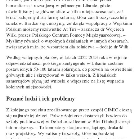
humanitarną i rozwojową w północnym Libanie, gdzie
oświetliliśmy już główne ulice w kilku miejscowościach, zaś
teraz budujemy dużą farmę solarną, która zasili oczyszczalnię
ścieków. Bardzo się cieszymy, że dzięki współpracy z Wojskiem
Polskim możemy rozświetlić At Tiri – zaznacza dr Wojciech
Wilk, prezes Polskiego Centrum Pomocy Międzynarodowej. –
Myślimy również o wspólnych działaniach w innych obszarach,
związanych m.in. ze wsparciem dla rolnictwa – dodaje dr Wilk.
Według wstępnych planów, w latach 2022–2023 roku w rejonie
odpowiedzialności polskiego kontyngentu w Libanie zostanie
postawionych 50-100 latarni solarnych, co pozwoli na oświetlenie
głównych ulic i skrzyżowań w kilku wsiach. Z libańskich
samorządów płyną już wnioski o włączenie na listę wsparcia
kolejnych miejscowości.
Poznać ludzi i ich problemy
Z kolejnego projektu zrealizowanego przez zespół CIMIC cieszą
się najbardziej dzieci. Polscy żołnierze dostarczyli bowiem do
szkoły podstawowej w Debel oraz liceum w Bint Dżubajl sprzęt
informatyczny. – To komputery stacjonarne, laptopy, drukarki
oraz projektory. Wybraliśmy te szkoły, które najbardziej