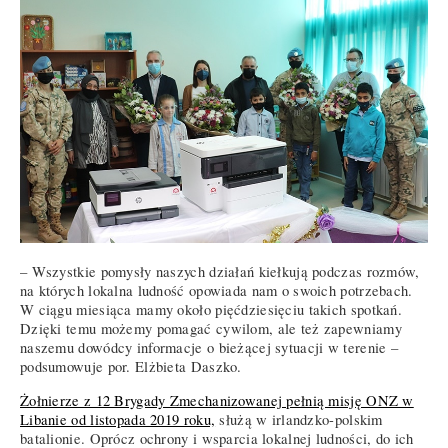
– Wszystkie pomysły naszych działań kiełkują podczas rozmów,
na których lokalna ludność opowiada nam o swoich potrzebach.
W ciągu miesiąca mamy około pięćdziesięciu takich spotkań.
Dzięki temu możemy pomagać cywilom, ale też zapewniamy
naszemu dowódcy informacje o bieżącej sytuacji w terenie –
podsumowuje por. Elżbieta Daszko.
Żołnierze z 12 Brygady Zmechanizowanej pełnią misję ONZ w
Libanie od listopada 2019 roku,
służą w irlandzko-polskim
batalionie. Oprócz ochrony i wsparcia lokalnej ludności, do ich