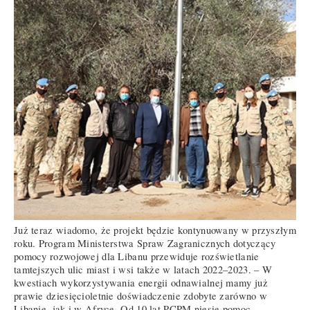
Już teraz wiadomo, że projekt będzie kontynuowany w przyszłym
roku. Program Ministerstwa Spraw Zagranicznych dotyczący
pomocy rozwojowej dla Libanu przewiduje rozświetlanie
tamtejszych ulic miast i wsi także w latach 2022–2023. – W
kwestiach wykorzystywania energii odnawialnej mamy już
prawie dziesięcioletnie doświadczenie zdobyte zarówno w
Libanie, jak i w Afryce. Od 10 lat PCPM niesie pomoc