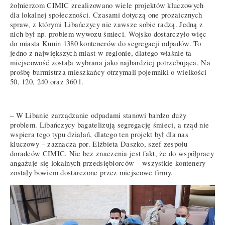
żołnierzom CIMIC zrealizowano wiele projektów kluczowych
dla lokalnej społeczności. Czasami dotyczą one prozaicznych
spraw, z którymi Libańczycy nie zawsze sobie radzą. Jedną z
nich był np. problem wywozu śmieci. Wojsko dostarczyło więc
do miasta Kunin 1380 kontenerów do segregacji odpadów. To
jedno z największych miast w regionie, dlatego właśnie ta
miejscowość została wybrana jako najbardziej potrzebująca. Na
prośbę burmistrza mieszkańcy otrzymali pojemniki o wielkości
50, 120, 240 oraz 360 l.
– W Libanie zarządzanie odpadami stanowi bardzo duży
problem. Libańczycy bagatelizują segregację śmieci, a rząd nie
wspiera tego typu działań, dlatego ten projekt był dla nas
kluczowy – zaznacza por. Elżbieta Daszko, szef zespołu
doradców CIMIC. Nie bez znaczenia jest fakt, że do współpracy
angażuje się lokalnych przedsiębiorców – wszystkie kontenery
zostały bowiem dostarczone przez miejscowe firmy.