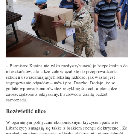
– Burmistrz Kunina nie tylko rozdystrybuował je bezpośrednio do
mieszkańców, ale także zobowiązał się do przeprowadzenia
szkoleń uświadamiających lokalną ludność, jak ważne jest
segregowanie odpadów – mówi por. Daszko. Dodaje, że w
gminie wprowadzono również recykling śmieci, a pieniądze
zaoszczędzone z odzyskanych surowców zasilą budżet
samorządu.
Rozświetlić ulice
W ogarniętym polityczno-ekonomicznym kryzysem państwie
Libańczycy zmagają się także z brakiem energii elektrycznej. Ze
względu na niewystarczającą liczbę elektrowni i niewydolność