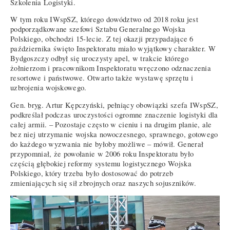
Szkolenia Logistyki.
W tym roku IWspSZ, którego dowództwo od 2018 roku jest
podporządkowane szefowi Sztabu Generalnego Wojska
Polskiego, obchodzi 15-lecie. Z tej okazji przypadające 6
października święto Inspektoratu miało wyjątkowy charakter. W
Bydgoszczy odbył się uroczysty apel, w trakcie którego
żołnierzom i pracownikom Inspektoratu wręczono odznaczenia
resortowe i państwowe. Otwarto także wystawę sprzętu i
uzbrojenia wojskowego.
Gen. bryg. Artur Kępczyński, pełniący obowiązki szefa IWspSZ,
podkreślał podczas uroczystości ogromne znaczenie logistyki dla
całej armii. – Pozostaje często w cieniu i na drugim planie, ale
bez niej utrzymanie wojska nowoczesnego, sprawnego, gotowego
do każdego wyzwania nie byłoby możliwe – mówił. Generał
przypomniał, że powołanie w 2006 roku Inspektoratu było
częścią głębokiej reformy systemu logistycznego Wojska
Polskiego, który trzeba było dostosować do potrzeb
zmieniających się sił zbrojnych oraz naszych sojuszników.