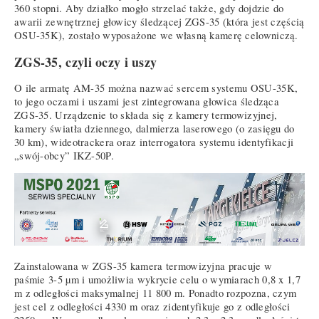
360 stopni. Aby działko mogło strzelać także, gdy dojdzie do
awarii zewnętrznej głowicy śledzącej ZGS-35 (która jest częścią
OSU-35K), zostało wyposażone we własną kamerę celowniczą.
ZGS-35, czyli oczy i uszy
O ile armatę AM-35 można nazwać sercem systemu OSU-35K,
to jego oczami i uszami jest zintegrowana głowica śledząca
ZGS-35. Urządzenie to składa się z kamery termowizyjnej,
kamery światła dziennego, dalmierza laserowego (o zasięgu do
30 km), wideotrackera oraz interrogatora systemu identyfikacji
„swój-obcy” IKZ-50P.
Zainstalowana w ZGS-35 kamera termowizyjna pracuje w
paśmie 3-5 µm i umożliwia wykrycie celu o wymiarach 0,8 x 1,7
m z odległości maksymalnej 11 800 m. Ponadto rozpozna, czym
jest cel z odległości 4330 m oraz zidentyfikuje go z odległości