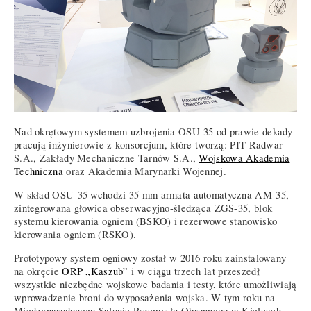
Nad okrętowym systemem uzbrojenia OSU-35 od prawie dekady
pracują inżynierowie z konsorcjum, które tworzą: PIT-Radwar
S.A., Zakłady Mechaniczne Tarnów S.A.,
Wojskowa Akademia
Techniczna
oraz Akademia Marynarki Wojennej.
W skład OSU-35 wchodzi 35 mm armata automatyczna AM-35,
zintegrowana głowica obserwacyjno-śledząca ZGS-35, blok
systemu kierowania ogniem (BSKO) i rezerwowe stanowisko
kierowania ogniem (RSKO).
Prototypowy system ogniowy został w 2016 roku zainstalowany
na okręcie
ORP „Kaszub”
i w ciągu trzech lat przeszedł
wszystkie niezbędne wojskowe badania i testy, które umożliwiają
wprowadzenie broni do wyposażenia wojska. W tym roku na
Międzynarodowym Salonie Przemysłu Obronnego w Kielcach