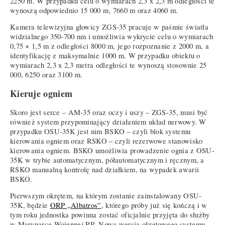
2250 m. W przypadku celu o wymiarach 2,3 x 2,3 m odległości te
wynoszą odpowiednio 15 000 m, 7660 m oraz 4060 m.
Kamera telewizyjna głowicy ZGS-35 pracuje w paśmie światła
widzialnego 350-700 nm i umożliwia wykrycie celu o wymiarach
0,75 × 1,5 m z odległości 8000 m, jego rozpoznanie z 2000 m, a
identyfikację z maksymalnie 1000 m. W przypadku obiektu o
wymiarach 2,3 x 2,3 metra odległości te wynoszą stosownie 25
000, 6250 oraz 3100 m.
Kieruje ogniem
Skoro jest serce – AM-35 oraz oczy i uszy – ZGS-35, musi być
również system przypominający działaniem układ nerwowy. W
przypadku OSU-35K jest nim BSKO – czyli blok systemu
kierowania ogniem oraz RSKO – czyli rezerwowe stanowisko
kierowania ogniem. BSKO umożliwia prowadzenie ognia z OSU-
35K w trybie automatycznym, półautomatycznym i ręcznym, a
RSKO manualną kontrolę nad działkiem, na wypadek awarii
BSKO.
Pierwszym okrętem, na którym zostanie zainstalowany OSU-
35K, będzie
ORP „Albatros”
, którego próby już się kończą i w
tym roku jednostka powinna zostać oficjalnie przyjęta do służby
w Marynarce Wojennej RP. Nowa wersja okrętowego systemu