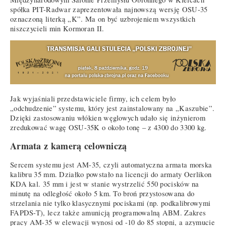
spółka PIT-Radwar zaprezentowała najnowszą wersję OSU-35
oznaczoną literką „K”. Ma on być uzbrojeniem wszystkich
niszczycieli min Kormoran II.
Jak wyjaśniali przedstawiciele firmy, ich celem było
„odchudzenie” systemu, który jest zainstalowany na „Kaszubie”.
Dzięki zastosowaniu włókien węglowych udało się inżynierom
zredukować wagę OSU-35K o około tonę – z 4300 do 3300 kg.
Armata z kamerą celowniczą
Sercem systemu jest AM-35, czyli automatyczna armata morska
kalibru 35 mm. Działko powstało na licencji do armaty Oerlikon
KDA kal. 35 mm i jest w stanie wystrzelić 550 pocisków na
minutę na odległość około 5 km. To broń przystosowana do
strzelania nie tylko klasycznymi pociskami (np. podkalibrowymi
FAPDS-T), lecz także amunicją programowalną ABM. Zakres
pracy AM-35 w elewacji wynosi od -10 do 85 stopni, a azymucie