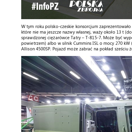
W tym roku polsko-czeskie konsorcjum zaprezentowało 
które nie ma jeszcze nazwy własnej, waży około 13 t (d
sprawdzonej ciężarówce Tatry – T-815-7. Może być wyp
powietrzem) albo w silnik Cummins ISL o mocy 270 kW 
Allison 4500SP. Pojazd może zabrać na pokład sześciu ż