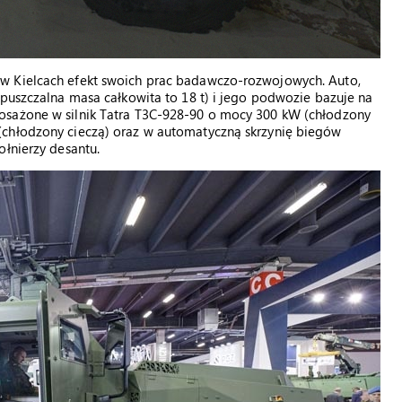
w Kielcach efekt swoich prac badawczo-rozwojowych. Auto,
opuszczalna masa całkowita to 18 t) i jego podwozie bazuje na
osażone w silnik Tatra T3C-928-90 o mocy 300 kW (chłodzony
(chłodzony cieczą) oraz w automatyczną skrzynię biegów
ołnierzy desantu.