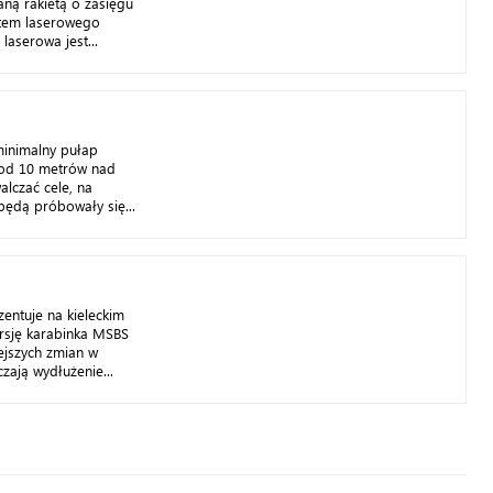
ną rakietą o zasięgu
ystem laserowego
laserowa jest...
minimalny pułap
ż od 10 metrów nad
alczać cele, na
będą próbowały się...
zentuje na kieleckim
sję karabinka MSBS
ejszych zmian w
czają wydłużenie...