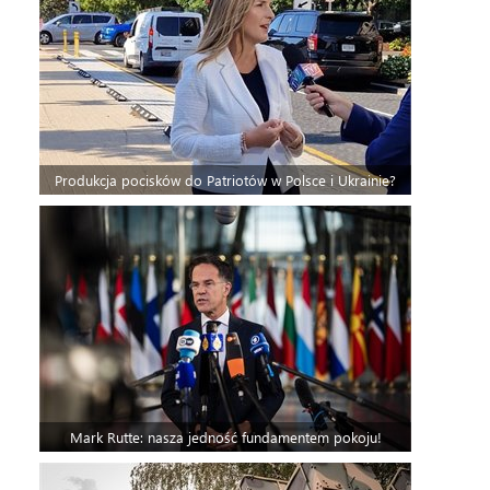
Produkcja pocisków do Patriotów w Polsce i Ukrainie?
Mark Rutte: nasza jedność fundamentem pokoju!