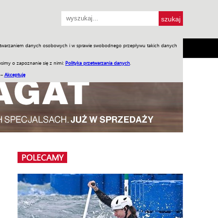
przetwarzaniem danych osobowych i w sprawie swobodnego przepływu takich danych
SH
SKLEP
Jednodniówki
Praca w WIW
simy o zapoznanie się z nimi:
Polityka przetwarzania danych
.
 –
Akceptuję
POLECAMY