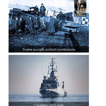
Trudne początki polskich bombowców
Z prądem i pod prąd