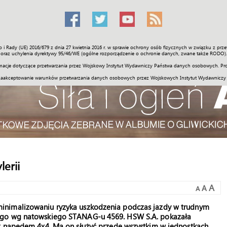
o i Rady (UE) 2016/679 z dnia 27 kwietnia 2016 r. w sprawie ochrony osób fizycznych w związku z 
Świat
Społeczność
Sport
Historia
Galerie
Wideo
ENGLI
oraz uchylenia dyrektywy 95/46/WE (ogólne rozporządzenie o ochronie danych, zwane także RODO).
acje dotyczące przetwarzania przez Wojskowy Instytut Wydawniczy Państwa danych osobowych. Pro
zaakceptowanie warunków przetwarzania danych osobowych przez Wojskowych Instytut Wydawniczy
lerii
A
A
A
inimalizowaniu ryzyka uszkodzenia podczas jazdy w trudnym
tego wg natowskiego STANAG-u 4569. HSW S.A. pokazała
z napędem 4x4. Ma on służyć przede wszystkim w jednostkach