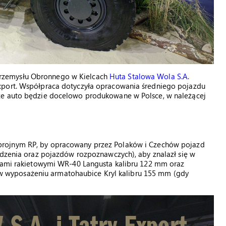
rzemysłu Obronnego w Kielcach
Huta Stalowa Wola S.A.
xport. Współpraca dotyczyła opracowania średniego pojazdu
że auto będzie docelowo produkowane w Polsce, w należącej
rojnym RP, by opracowany przez Polaków i Czechów pojazd
odzenia oraz pojazdów rozpoznawczych), aby znalazł się w
niami rakietowymi WR-40 Langusta kalibru 122 mm oraz
wyposażeniu armatohaubice Kryl kalibru 155 mm (gdy