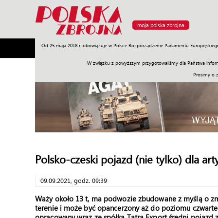
moja polska zbrojna
Od 25 maja 2018 r. obowiązuje w Polsce Rozporządzenie Parlamentu Europejskieg
Armia
Poligon
Sprzęt
Misje
Polityka
Prawo
W związku z powyższym przygotowaliśmy dla Państwa inform
Prosimy o 
Polsko-czeski pojazd (nie tylko) dla arty
09.09.2021, godz. 09:39
Waży około 13 t, ma podwozie zbudowane z myślą o zm
terenie i może być opancerzony aż do poziomu czwar
opracowany wraz ze spółką Tatra Export średni pojazd 