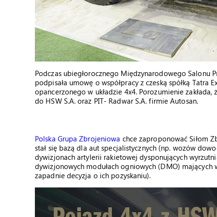
Podczas ubiegłorocznego Międzynarodowego Salonu P
podpisała umowę o współpracy z czeską spółką Tatra E
opancerzonego w układzie 4x4. Porozumienie zakłada, 
do HSW S.A. oraz PIT- Radwar S.A. firmie Autosan.
Polska Grupa Zbrojeniowa
chce zaproponować Siłom Zb
stał się bazą dla aut specjalistycznych (np. wozów dow
dywizjonach artylerii rakietowej dysponujących wyrzut
dywizjonowych modułach ogniowych (DMO) mających w 
zapadnie decyzja o ich pozyskaniu).