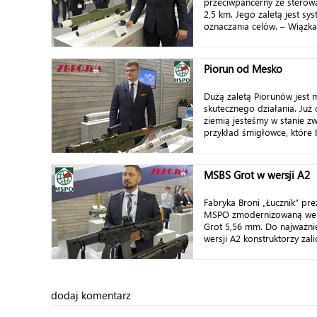
przeciwpancerny ze sterowa
2,5 km. Jego zaletą jest s
oznaczania celów. – Wiązka 
Piorun od Mesko
Dużą zaletą Piorunów jest 
skutecznego działania. Ju
ziemią jesteśmy w stanie zw
przykład śmigłowce, które 
MSBS Grot w wersji A2
Fabryka Broni „Łucznik” pre
MSPO zmodernizowaną wer
Grot 5,56 mm. Do najważni
wersji A2 konstruktorzy zali
dodaj komentarz