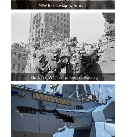
PKW Irak zostaje w Jordanii
Godzina „W” – sierpniowa rapsodia