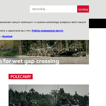
przetwarzaniem danych osobowych i w sprawie swobodnego przepływu takich danych
SH
SKLEP
Jednodniówki
Praca w WIW
simy o zapoznanie się z nimi:
Polityka przetwarzania danych
.
 –
Akceptuję
POLECAMY