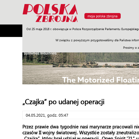
moja polska zbrojna
Od 25 maja 2018 r. obowiązuje w Polsce Rozporządzenie Parlamentu Europejskieg
Armia
Poligon
Sprzęt
Misje
Polityka
Prawo
W związku z powyższym przygotowaliśmy dla Państwa inform
Prosimy o 
„Czajka” po udanej operacji
04.05.2021, godz. 05:47
Przez prawie dwa tygodnie nasi marynarze pracowali nie
czasów II wojny światowej. Wszystkie zostały zneutral
„Czajka”, który brał udział w operacji „Open Spirit '21” u