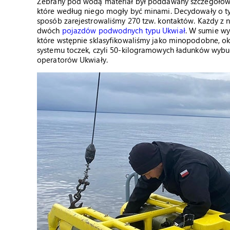
Zebrany pod wodą materiał był poddawany szczegółowej 
które według niego mogły być minami. Decydowały o tym 
sposób zarejestrowaliśmy 270 tzw. kontaktów. Każdy z 
dwóch
pojazdów podwodnych typu Ukwiał
. W sumie wy
które wstępnie sklasyfikowaliśmy jako minopodobne, ok
systemu toczek, czyli 50-kilogramowych ładunków wybu
operatorów Ukwiały.