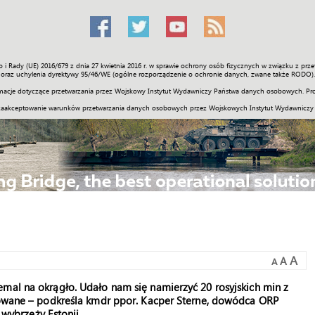
o i Rady (UE) 2016/679 z dnia 27 kwietnia 2016 r. w sprawie ochrony osób fizycznych w związku z 
Świat
Społeczność
Sport
Historia
Galerie
Wideo
ENGLI
oraz uchylenia dyrektywy 95/46/WE (ogólne rozporządzenie o ochronie danych, zwane także RODO).
acje dotyczące przetwarzania przez Wojskowy Instytut Wydawniczy Państwa danych osobowych. Pro
zaakceptowanie warunków przetwarzania danych osobowych przez Wojskowych Instytut Wydawniczy
A
A
A
mal na okrągło. Udało nam się namierzyć 20 rosyjskich min z
izowane – podkreśla kmdr ppor. Kacper Sterne, dowódca ORP
 wybrzeży Estonii.