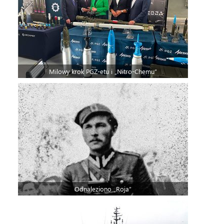
Milowy krok PGZ-etu i „Nitro-Chemu”
Odnaleziono „Roja”