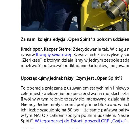
Za nami kolejna edycja „Open Spirit” z polskim udział
Kmdr ppor. Kacper Sterne:
Zdecydowanie tak. W ciągu n
czasów
II wojny światowej
. Sześć z nich zniszczyliśmy 
„Zierikzee”, z którym działaliśmy w jednym zespole zad
możliwość poćwiczyć podkładanie ładunków, inicjowanie
Uporządkujmy jednak fakty. Czym jest „Open Spirit”?
To operacja związana z usuwaniem starych min i niewyb
celem jest zwiększenie bezpieczeństwa na morskich szla
II wojny w tym rejonie toczyły się intensywne działania
Niemcy. Jedne miały chronić porty, inne blokować w nic
ich liczbę szacuje się na 80 tys. – że same państwa bałt
w tym NATO z całkiem sporym polskim udziałem. Nasze o
Spirit”.
W tegorocznej do Estonii poszedł ORP „Czajka”
.