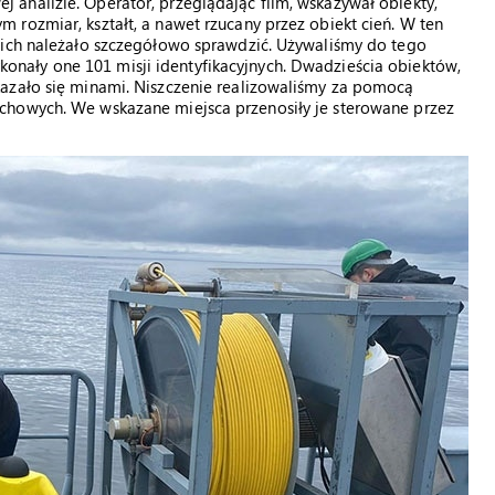
analizie. Operator, przeglądając film, wskazywał obiekty,
rozmiar, kształt, a nawet rzucany przez obiekt cień. W ten
nich należało szczegółowo sprawdzić. Używaliśmy do tego
konały one 101 misji identyfikacyjnych. Dwadzieścia obiektów,
azało się minami. Niszczenie realizowaliśmy za pomocą
chowych. We wskazane miejsca przenosiły je sterowane przez