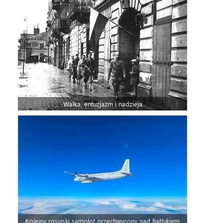
Walka, entuzjazm i nadzieja
Kolejny rosyjski samolot przechwycony nad Bałtykiem