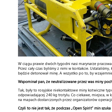
W ciągu prawie dwóch tygodni nasi marynarze pracowali 
Przez cały czas byliśmy z nimi w kontakcie. Ustalaliśmy
będzie detonował minę. A wszystko po to, by wzajemnie
Wspominał pan, że neutralizowane przez was miny pochod
Tak, były to rosyjskie niekontaktowe miny kotwiczne ty
odpowiadającej 240 kg trotylu. Co ciekawe, miejsca, w 
na mapach dostarczonych przez organizatorów operacji
Czyli to nie jest tak, że podczas „Open Spirit” min szuk