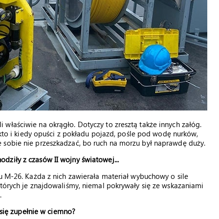
właściwie na okrągło. Dotyczy to zresztą także innych załóg.
, kto i kiedy opuści z pokładu pojazd, pośle pod wodę nurków,
 sobie nie przeszkadzać, bo ruch na morzu był naprawdę duży.
ziły z czasów II wojny światowej...
pu M-26. Każda z nich zawierała materiał wybuchowy o sile
których je znajdowaliśmy, niemal pokrywały się ze wskazaniami
.
a się zupełnie w ciemno?