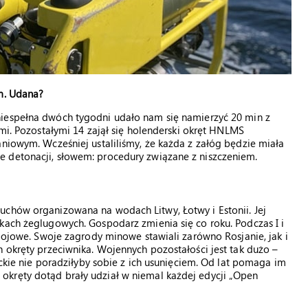
em. Udana?
iespełna dwóch tygodni udało nam się namierzyć 20 min z
sami. Pozostałymi 14 zajął się holenderski okręt HNLMS
aniowym. Wcześniej ustaliliśmy, że każda z załóg będzie miała
 detonacji, słowem: procedury związane z niszczeniem.
uchów organizowana na wodach Litwy, Łotwy i Estonii. Jej
kach żeglugowych. Gospodarz zmienia się co roku. Podczas I i
 bojowe. Swoje zagrody minowe stawiali zarówno Rosjanie, jak i
h okręty przeciwnika. Wojennych pozostałości jest tak dużo –
yckie nie poradziłyby sobie z ich usunięciem. Od lat pomaga im
kręty dotąd brały udział w niemal każdej edycji „Open