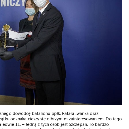
snego dowódcę batalionu ppłk. Rafała Iwanka oraz
zątku odznaka cieszy się olbrzymim zainteresowaniem. Do tego
aledwie 11. – Jedną z tych osób jest Szczepan. To bardzo