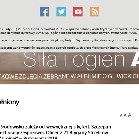
o i Rady (UE) 2016/679 z dnia 27 kwietnia 2016 r. w sprawie ochrony osób fizycznych w związku z 
Świat
Społeczność
Sport
Historia
Galerie
Wideo
ENGLI
oraz uchylenia dyrektywy 95/46/WE (ogólne rozporządzenie o ochronie danych, zwane także RODO).
acje dotyczące przetwarzania przez Wojskowy Instytut Wydawniczy Państwa danych osobowych. Pro
zaakceptowanie warunków przetwarzania danych osobowych przez Wojskowych Instytut Wydawniczy
ełniony
A
A
A
 środowisku zależy od wewnętrznej siły, kpt. Szczepan
fekt pracy zespołowej. Oficer z 21 Brygady Strzelców
Zbrojnej“ – Buzdygany 2019.