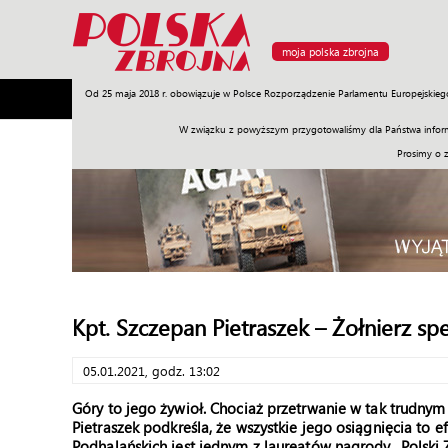
moja polska zbrojna
Od 25 maja 2018 r. obowiązuje w Polsce Rozporządzenie Parlamentu Europejskieg
Armia
Poligon
Sprzęt
Misje
Polityka
Prawo
W związku z powyższym przygotowaliśmy dla Państwa inform
Prosimy o 
Kpt. Szczepan Pietraszek – Żołnierz sp
05.01.2021, godz. 13:02
Góry to jego żywioł. Chociaż przetrwanie w tak trudnym
Pietraszek podkreśla, że wszystkie jego osiągnięcia to e
Podhalańskich jest jednym z laureatów nagrody „Polski 