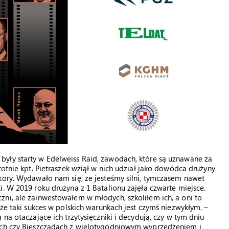
yły starty w Edelweiss Raid, zawodach, które są uznawane za
rotnie kpt. Pietraszek wziął w nich udział jako dowódca drużyny
kory. Wydawało nam się, że jesteśmy silni, tymczasem nawet
. W 2019 roku drużyna z 1 Batalionu zajęła czwarte miejsce.
ni, ale zainwestowałem w młodych, szkoliłem ich, a oni to
 że taki sukces w polskich warunkach jest czymś niezwykłym. –
na otaczające ich trzytysięczniki i decydują, czy w tym dniu
rach czy Bieszczadach z wielotygodniowym wyprzedzeniem i