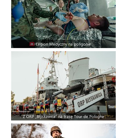
Legion Medyczny na poligonie
Z ORP „Błyskawica” na trasę Tour de Pologne