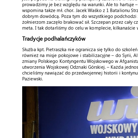
prowadzimy je bez względu na warunki. Ale to hartuje – 
wspomina także mł. chor. Jacek Waśko z 1 Batalionu St
dobrym dowódcą. Poza tym do wszystkiego podchodzi 
żołnierzom zaczęło brakować sił. Szczepan przez cały c
meta. I tak dotarliśmy do celu w komplecie, kilkanaście
Tradycje podhalańczyków
Służba kpt. Pietraszka nie ogranicza się tylko do szkol
również na misje pokojowe i stabilizacyjne – do Syrii, A
zmiany Polskiego Kontyngentu Wojskowego w Afganista
utworzenia Wojskowej Odznaki Górskiej. – Każda jednos
chcieliśmy nawiązać do przedwojennej historii i kontyn
Paziewski.