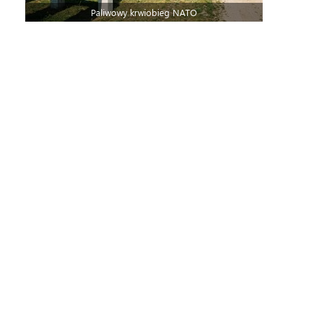
Paliwowy krwiobieg NATO