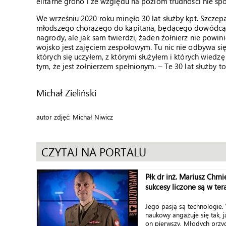
elitarne grono i ze względu na poziom trudności nie 
We wrześniu 2020 roku minęło 30 lat służby kpt. Szczep
młodszego chorążego do kapitana, będącego dowódcą ko
nagrody, ale jak sam twierdzi, żaden żołnierz nie powin
wojsko jest zajęciem zespołowym. Tu nic nie odbywa się
których się uczyłem, z którymi służyłem i których wiedzę
tym, że jest żołnierzem spełnionym. – Te 30 lat służby
Michał Zieliński
autor zdjęć: Michał Niwicz
CZYTAJ NA PORTALU
Płk dr inż. Mariusz Chmi
sukcesy liczone są w ter
Jego pasją są technologie.
naukowy angażuje się tak, j
on pierwszy. Młodych przyci