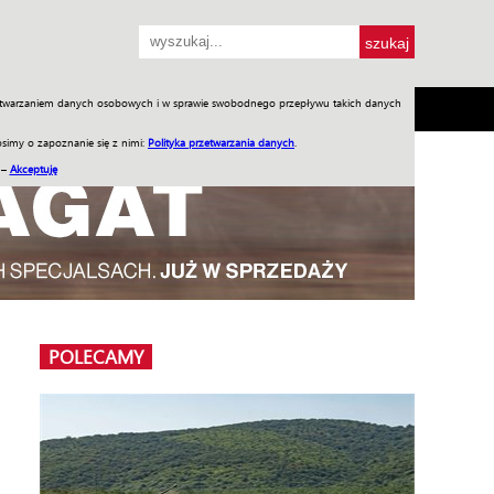
przetwarzaniem danych osobowych i w sprawie swobodnego przepływu takich danych
SH
SKLEP
Jednodniówki
Praca w WIW
simy o zapoznanie się z nimi:
Polityka przetwarzania danych
.
 –
Akceptuję
POLECAMY