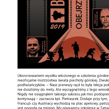
Ukoronowaniem wysiłku włożonego w szkolenia górskie b
nieoficjalne mistrzostwa świata piechoty górskiej. Dwuk
podhalańczyków. – Nasz pierwszy rajd to była lekcja po
nie doszliśmy do mety. Ale wyciągnęliśmy z tego wnioski
Nigdy nie osiągnąłem takiego sukcesu jak moi podopiecz
kontynuują – zaznacza kpt. Pietraszek. Dodaje przy tym,
Francuzi czy Austriacy wychodzą na plac apelowy, patrzą 
jest pogoda na trening. My planujemy szkolenie w Tat