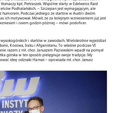
tłumaczy kpt. Pietraszek. Wspólne starty w Edelweiss Raid
rzelców Podhalańskich. – Szczepan jest wymagającym, ale
z humorem. Podczas jednego ze startów w Austrii dwóm
zas ich motywował. Mówił, że za kolejnym wzniesieniem już jest
 wzniesień i osiem godzin później – mówi podoficer.
eń wysokogórskich i startów w zawodach. Wielokrotnie wyjeżdżał
lbanii, Kosowa, Iraku i Afganistanu. To właśnie podczas VI
nie razem z mł. chor. Januszem Paziewskim wpadł na pomysł
tka górska w ten sposób pielęgnuje swoje tradycje. My
uować ideę odznaki Harnaś – opowiada mł. chor. Janusz