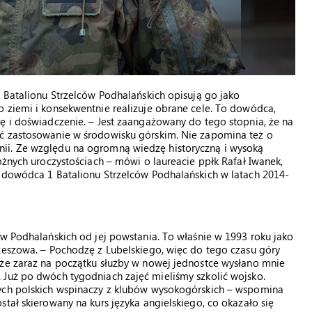
1 Batalionu Strzelców Podhalańskich opisują go jako
 ziemi i konsekwentnie realizuje obrane cele. To dowódca,
ę i doświadczenie. – Jest zaangażowany do tego stopnia, że na
źć zastosowanie w środowisku górskim. Nie zapomina też o
ii. Ze względu na ogromną wiedzę historyczną i wysoką
óżnych uroczystościach – mówi o laureacie ppłk Rafał Iwanek,
z dowódca 1 Batalionu Strzelców Podhalańskich w latach 2014-
ów Podhalańskich od jej powstania. To właśnie w 1993 roku jako
zeszowa. – Pochodzę z Lubelskiego, więc do tego czasu góry
 że zaraz na początku służby w nowej jednostce wysłano mnie
 Już po dwóch tygodniach zajęć mieliśmy szkolić wojsko.
wych polskich wspinaczy z klubów wysokogórskich – wspomina
tał skierowany na kurs języka angielskiego, co okazało się