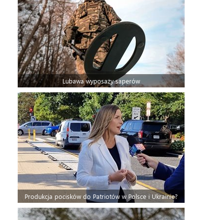
Lubawa wyposaży saperów
Produkcja pocisków do Patriotów w Polsce i Ukrainie?