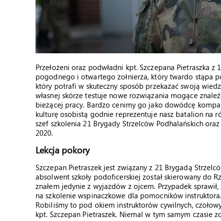
Przełożeni oraz podwładni kpt. Szczepana Pietraszka z 
pogodnego i otwartego żołnierza, który twardo stąpa po
który potrafi w skuteczny sposób przekazać swoją wiedz
własnej skórze testuje nowe rozwiązania mogące znale
bieżącej pracy. Bardzo cenimy go jako dowódcę kompan
kulturę osobistą godnie reprezentuje nasz batalion na r
szef szkolenia 21 Brygady Strzelców Podhalańskich ora
2020.
Lekcja pokory
Szczepan Pietraszek jest związany z 21 Brygadą Strzelc
absolwent szkoły podoficerskiej został skierowany do R
znałem jedynie z wyjazdów z ojcem. Przypadek sprawił,
na szkolenie wspinaczkowe dla pomocników instruktora.
Robiliśmy to pod okiem instruktorów cywilnych, czoło
kpt. Szczepan Pietraszek. Niemal w tym samym czasie zos