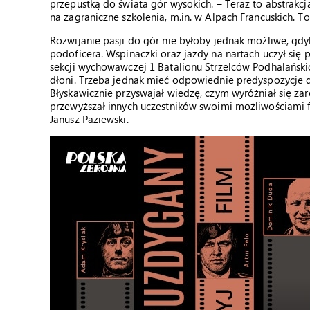
przepustką do świata gór wysokich. – Teraz to abstrakcj
na zagraniczne szkolenia, m.in. w Alpach Francuskich. T
Rozwijanie pasji do gór nie byłoby jednak możliwe, gdy
podoficera. Wspinaczki oraz jazdy na nartach uczył się 
sekcji wychowawczej 1 Batalionu Strzelców Podhalańskic
dłoni. Trzeba jednak mieć odpowiednie predyspozycje d
Błyskawicznie przyswajał wiedzę, czym wyróżniał się zar
przewyższał innych uczestników swoimi możliwościami f
Janusz Paziewski.