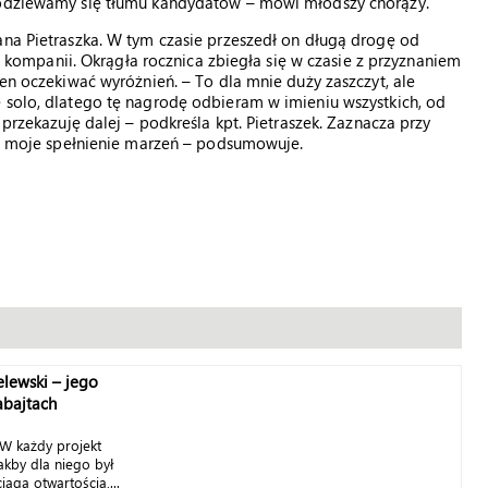
spodziewamy się tłumu kandydatów – mówi młodszy chorąży.
ana Pietraszka. W tym czasie przeszedł on długą drogę od
mpanii. Okrągła rocznica zbiegła się w czasie z przyznaniem
ien oczekiwać wyróżnień. – To dla mnie duży zaszczyt, ale
 solo, dlatego tę nagrodę odbieram w imieniu wszystkich, od
 przekazuję dalej – podkreśla kpt. Pietraszek. Zaznacza przy
 to moje spełnienie marzeń – podsumowuje.
elewski – jego
abajtach
 W każdy projekt
akby dla niego był
ąga otwartością,...