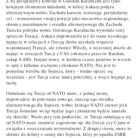
Z tej perspektywy konflikt w Górskim Karabachu jest tylko
kolejnym elementem układanki, w której Ankara podąża
alternatywnym wobec Zachodu kursem, realizując partykularny
cel – wzmocnienie swojej pozycji jako mocarstwa regionalnego,
obrońcy muzułmanów i ośrodka alternatywnego dla Zachodu.
Turecka polityka wobec Górskiego Karabachu wywołała ostry
sprzeciw Francji, Ankara doprowadziła też do stanu wysokiego
napięcia w relacjach z Grecją (która uzyskała wsparcie
wspomnianej Francji, ale również Włoch), a wcześniej doszło do
napięć w relacjach Turcji z USA (ofensywa przeciw Kurdom,
zakup S-400). Innymi słowy, w krótkim czasie państwo to weszło
w spór z kilkoma ważnymi członkami NATO. Nie jest to
pomyślna wróżba dla Sojuszu, który – trudno oprzeć się
wrażeniu – jest Turcji coraz mniej potrzebny, a wręcz krępuje jej
ruchy.
Oddalanie się Turcji od NATO może, z jednej strony,
doprowadzić do powstania nowego, znaczącego ośrodka
alternatywnego dla Sojuszu, wobec którego NATO (nawet jeśli
Turcja formalnie wciąż będzie jego członkiem) będzie musiało
się określić. Warto przy tym podkreślić, że Turcja oddalająca się
od NATO może stanowić zagrożenie np. dla Grecji czy Cypru w
związku z roszczeniami terytorialnymi. Z drugiej strony, może to
skłonić do debaty o samej idei Sojuszu, który po upadku ZSRR