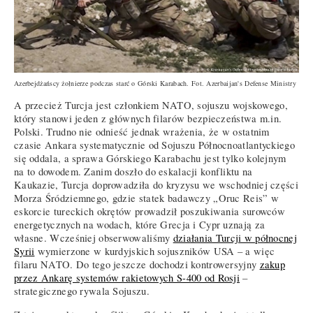
Azerbejdżańscy żołnierze podczas starć o Górski Karabach. Fot. Azerbaijan's Defense Ministry
A przecież Turcja jest członkiem NATO, sojuszu wojskowego,
który stanowi jeden z głównych filarów bezpieczeństwa m.in.
Polski. Trudno nie odnieść jednak wrażenia, że w ostatnim
czasie Ankara systematycznie od Sojuszu Północnoatlantyckiego
się oddala, a sprawa Górskiego Karabachu jest tylko kolejnym
na to dowodem. Zanim doszło do eskalacji konfliktu na
Kaukazie, Turcja doprowadziła do kryzysu we wschodniej części
Morza Śródziemnego, gdzie statek badawczy „Oruc Reis” w
eskorcie tureckich okrętów prowadził poszukiwania surowców
energetycznych na wodach, które Grecja i Cypr uznają za
własne. Wcześniej obserwowaliśmy
działania Turcji w północnej
Syrii
wymierzone w kurdyjskich sojuszników USA – a więc
filaru NATO. Do tego jeszcze dochodzi kontrowersyjny
zakup
przez Ankarę systemów rakietowych S-400 od Rosji
–
strategicznego rywala Sojuszu.