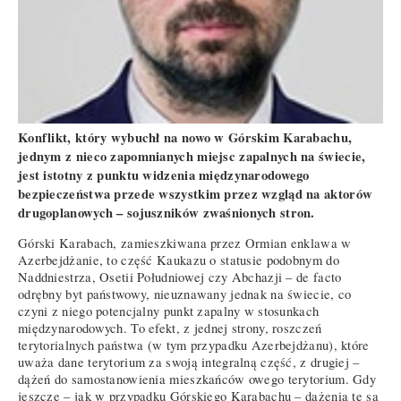
Konflikt, który wybuchł na nowo w Górskim Karabachu,
jednym z nieco zapomnianych miejsc zapalnych na świecie,
jest istotny z punktu widzenia międzynarodowego
bezpieczeństwa przede wszystkim przez wzgląd na aktorów
drugoplanowych – sojuszników zwaśnionych stron.
Górski Karabach, zamieszkiwana przez Ormian enklawa w
Azerbejdżanie, to część Kaukazu o statusie podobnym do
Naddniestrza, Osetii Południowej czy Abchazji – de facto
odrębny byt państwowy, nieuznawany jednak na świecie, co
czyni z niego potencjalny punkt zapalny w stosunkach
międzynarodowych. To efekt, z jednej strony, roszczeń
terytorialnych państwa (w tym przypadku Azerbejdżanu), które
uważa dane terytorium za swoją integralną część, z drugiej –
dążeń do samostanowienia mieszkańców owego terytorium. Gdy
jeszcze – jak w przypadku Górskiego Karabachu – dążenia te są