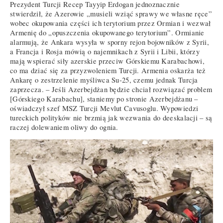
Prezydent Turcji Recep Tayyip Erdogan jednoznacznie
stwierdził, że Azerowie „musieli wziąć sprawy we własne ręce”
wobec okupowania części ich terytorium przez Ormian i wezwał
Armenię do „opuszczenia okupowanego terytorium”. Ormianie
alarmują, że Ankara wysyła w sporny rejon bojowników z Syrii,
a Francja i Rosja mówią o najemnikach z Syrii i Libii, którzy
mają wspierać siły azerskie przeciw Górskiemu Karabachowi,
co ma dziać się za przyzwoleniem Turcji. Armenia oskarża też
Ankarę o zestrzelenie myśliwca Su-25, czemu jednak Turcja
zaprzecza. – Jeśli Azerbejdżan będzie chciał rozwiązać problem
[Górskiego Karabachu], staniemy po stronie Azerbejdżanu –
oświadczył szef MSZ Turcji Mevlut Cavusoglu. Wypowiedzi
tureckich polityków nie brzmią jak wezwania do deeskalacji – są
raczej dolewaniem oliwy do ognia.