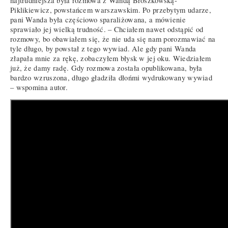
najtrudniejsza była rozmowa z Wandą Broszkowską-
Piklikiewicz, powstańcem warszawskim. Po przebytym udarze,
pani Wanda była częściowo sparaliżowana, a mówienie
sprawiało jej wielką trudność. – Chciałem nawet odstąpić od
rozmowy, bo obawiałem się, że nie uda się nam porozmawiać na
tyle długo, by powstał z tego wywiad. Ale gdy pani Wanda
złapała mnie za rękę, zobaczyłem błysk w jej oku. Wiedziałem
już, że damy radę. Gdy rozmowa została opublikowana, była
bardzo wzruszona, długo gładziła dłońmi wydrukowany wywiad
– wspomina autor.