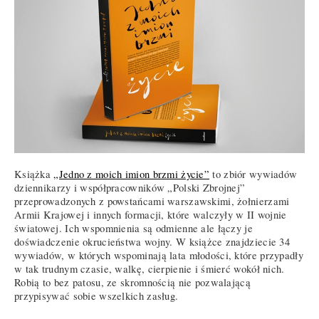
Książka
„Jedno z moich imion brzmi życie”
to zbiór wywiadów
dziennikarzy i współpracowników „Polski Zbrojnej”
przeprowadzonych z powstańcami warszawskimi, żołnierzami
Armii Krajowej i innych formacji, które walczyły w II wojnie
światowej. Ich wspomnienia są odmienne ale łączy je
doświadczenie okrucieństwa wojny. W książce znajdziecie 34
wywiadów, w których wspominają lata młodości, które przypadły
w tak trudnym czasie, walkę, cierpienie i śmierć wokół nich.
Robią to bez patosu, ze skromnością nie pozwalającą
przypisywać sobie wszelkich zasług.