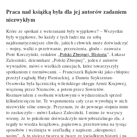
Praca nad książką była dla jej autorów zadaniem
niezwykłym
Które ze spotkań z weteranami były wyjątkowe? – Wszystkie
były wyjątkowe, bo każdy z tych ludzi ma za sobą
najdramatyczniejsze chwile, jakich człowiek może doświadczyć
– wojny, walki o przetrwanie, przerażenia, głodu – zauważa
Piotr Korczyński, redaktor „
Polski Zbrojnej. Historia
”. Łukasz
Zalesiński, dziennikarz „Polski Zbrojnej”, jeden z autorów
wywiadów, mówi o wielkich emocjach, które towarzyszyły
spotkaniom z rozmówcami. – Franciszek Bąkowski jako chłopiec
przeżył zagładę Huty Pieniackiej, a Danuta Szyksznian-
Ossowska była łączniczką wileńskiego okręgu Armii Krajowej,
więzioną przez Niemców, a potem przez Sowietów.
Rozmawiałem z osobami wiekowymi o wydarzeniach sprzed
kilkudziesięciu lat. Te wspomnienia cały czas wywołują w nich
niezwykle silne emocje. Przyznam, że do pewnego stopnia mnie
to zaskoczyło – mówi Łukasz Zalesiński. I mimo że wszyscy
wiemy, że to pokolenie doświadczyło niewyobrażalnego zła, z
reguły to wiedza książkowa, papierowa, przetrawiona na tysiąc
sposobów i wciśnięta w szufladkę z napisem „okropności
wojny”. A tu stajesz twarzą w twarz ze świadkiem historii i na