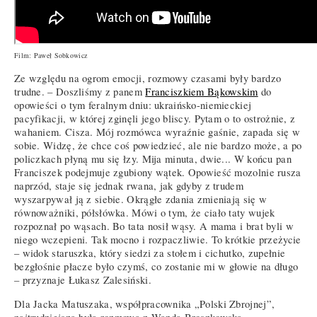
Film: Paweł Sobkowicz
Ze względu na ogrom emocji, rozmowy czasami były bardzo
trudne. – Doszliśmy z panem
Franciszkiem Bąkowskim
do
opowieści o tym feralnym dniu: ukraińsko-niemieckiej
pacyfikacji, w której zginęli jego bliscy. Pytam o to ostrożnie, z
wahaniem. Cisza. Mój rozmówca wyraźnie gaśnie, zapada się w
sobie. Widzę, że chce coś powiedzieć, ale nie bardzo może, a po
policzkach płyną mu się łzy. Mija minuta, dwie... W końcu pan
Franciszek podejmuje zgubiony wątek. Opowieść mozolnie rusza
naprzód, staje się jednak rwana, jak gdyby z trudem
wyszarpywał ją z siebie. Okrągłe zdania zmieniają się w
równoważniki, półsłówka. Mówi o tym, że ciało taty wujek
rozpoznał po wąsach. Bo tata nosił wąsy. A mama i brat byli w
niego wczepieni. Tak mocno i rozpaczliwie. To krótkie przeżycie
– widok staruszka, który siedzi za stołem i cichutko, zupełnie
bezgłośnie płacze było czymś, co zostanie mi w głowie na długo
– przyznaje Łukasz Zalesiński.
Dla Jacka Matuszaka, współpracownika „Polski Zbrojnej”,