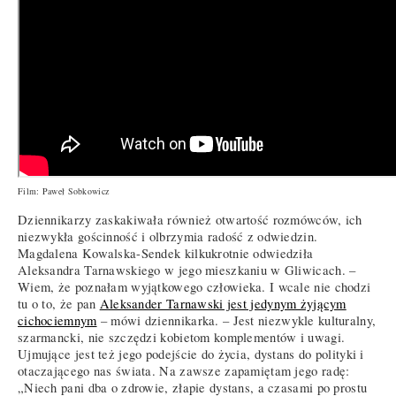
Film: Paweł Sobkowicz
Dziennikarzy zaskakiwała również otwartość rozmówców, ich
niezwykła gościnność i olbrzymia radość z odwiedzin.
Magdalena Kowalska-Sendek kilkukrotnie odwiedziła
Aleksandra Tarnawskiego w jego mieszkaniu w Gliwicach. –
Wiem, że poznałam wyjątkowego człowieka. I wcale nie chodzi
tu o to, że pan
Aleksander Tarnawski jest jedynym żyjącym
cichociemnym
– mówi dziennikarka. – Jest niezwykle kulturalny,
szarmancki, nie szczędzi kobietom komplementów i uwagi.
Ujmujące jest też jego podejście do życia, dystans do polityki i
otaczającego nas świata. Na zawsze zapamiętam jego radę:
„Niech pani dba o zdrowie, złapie dystans, a czasami po prostu