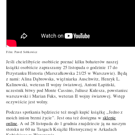
Film: Paweł Sobkowicz
Jeśli chcielibyście osobiście poznać kilku bohaterów naszej
książki osobiście zapraszamy 25 listopada o godzinie 17 do
Przystanku Historia (Marszałkowska 21/25 w Warszawie). Będą
z nami: Alina Dąbrowska, więźniarka Auschwitz, Henryk L.
Kalinowski, weteran II wojny światowej, Antoni Łapiński,
uczestnik bitwy pod Monte Cassino, Juliusz Kulesza, powstaniec
warszawski i Marian Fuks, weteran II wojny światowej. Wstęp
oczywiście jest wolny.
Podczas spotkania będziecie też mogli kupić książkę „Jedno z
moich imion brzmi życie”. Jest ona też dostępna w
sklepie
online
. A od 28 listopada do 1 grudnia znajdziecie ją na naszym
stoisku nr 60 na Targach Książki Historycznej w Arkadach
Kubickiego w Warszawie.