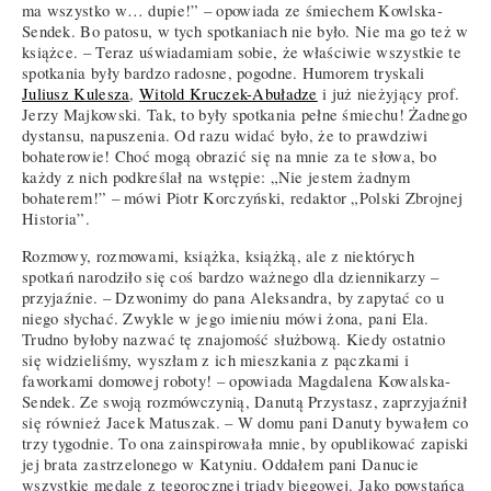
ma wszystko w… dupie!” – opowiada ze śmiechem Kowlska-
Sendek. Bo patosu, w tych spotkaniach nie było. Nie ma go też w
książce. – Teraz uświadamiam sobie, że właściwie wszystkie te
spotkania były bardzo radosne, pogodne. Humorem tryskali
Juliusz Kulesza
,
Witold Kruczek-Abuładze
i już nieżyjący prof.
Jerzy Majkowski. Tak, to były spotkania pełne śmiechu! Żadnego
dystansu, napuszenia. Od razu widać było, że to prawdziwi
bohaterowie! Choć mogą obrazić się na mnie za te słowa, bo
każdy z nich podkreślał na wstępie: „Nie jestem żadnym
bohaterem!” – mówi Piotr Korczyński, redaktor „Polski Zbrojnej
Historia”.
Rozmowy, rozmowami, książka, książką, ale z niektórych
spotkań narodziło się coś bardzo ważnego dla dziennikarzy –
przyjaźnie. – Dzwonimy do pana Aleksandra, by zapytać co u
niego słychać. Zwykle w jego imieniu mówi żona, pani Ela.
Trudno byłoby nazwać tę znajomość służbową. Kiedy ostatnio
się widzieliśmy, wyszłam z ich mieszkania z pączkami i
faworkami domowej roboty! – opowiada Magdalena Kowalska-
Sendek. Ze swoją rozmówczynią, Danutą Przystasz, zaprzyjaźnił
się również Jacek Matuszak. – W domu pani Danuty bywałem co
trzy tygodnie. To ona zainspirowała mnie, by opublikować zapiski
jej brata zastrzelonego w Katyniu. Oddałem pani Danucie
wszystkie medale z tegorocznej triady biegowej. Jako powstańca