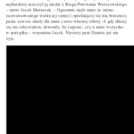
najbardziej ucieszył ją medal z Biegu Powstania Warszawskiego
– mówi Jacek Matuszak. – Ogromnie ujęło mnie że mimo
zaawansowanego wieku jej samej i opiekującej się nią bratanicy,
panie zawsze miały dla mnie ciasto własnej roboty. A gdy dłużej
się nie odzywałem, dzwoniły, by zapytać, czy u mnie wszystko
w porządku – wspomina Jacek. Niestety pani Danuta już nie
żyje.