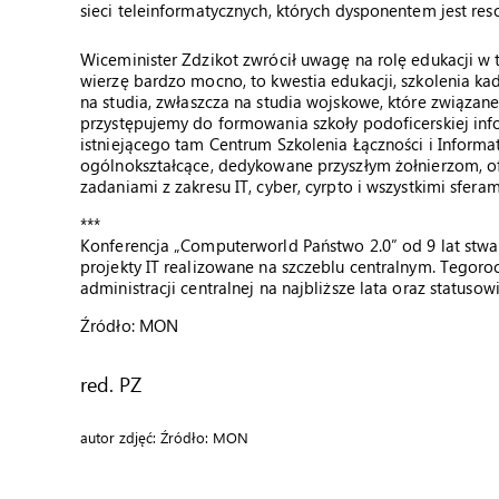
sieci teleinformatycznych, których dysponentem jest res
Wiceminister Zdzikot zwrócił uwagę na rolę edukacji w 
wierzę bardzo mocno, to kwestia edukacji, szkolenia kad
na studia, zwłaszcza na studia wojskowe, które związane
przystępujemy do formowania szkoły podoficerskiej infor
istniejącego tam Centrum Szkolenia Łączności i Inform
ogólnokształcące, dedykowane przyszłym żołnierzom, o
zadaniami z zakresu IT, cyber, cyrpto i wszystkimi sfera
***
Konferencja „Computerworld Państwo 2.0” od 9 lat stw
projekty IT realizowane na szczeblu centralnym. Tegoro
administracji centralnej na najbliższe lata oraz status
Źródło: MON
red. PZ
autor zdjęć: Źródło: MON