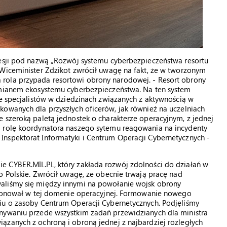
sesji pod nazwą „Rozwój systemu cyberbezpieczeństwa resortu
 Wiceminister Zdzikot zwrócił uwagę na fakt, że w tworzonym
rola przypada resortowi obrony narodowej. - Resort obrony
ć mianem ekosystemu cyberbezpieczeństwa. Na ten system
ce specjalistów w dziedzinach związanych z aktywnością w
kowanych dla przyszłych oficerów, jak również na uczelniach
 szeroką paletą jednostek o charakterze operacyjnym, z jednej
i rolę koordynatora naszego sytemu reagowania na incydenty
nspektorat Informatyki i Centrum Operacji Cybernetycznych -
 CYBER.MIL.PL, który zakłada rozwój zdolności do działań w
o Polskie. Zwrócił uwagę, że obecnie trwają pracę nad
aliśmy się między innymi na powołanie wojsk obrony
kcjonował w tej domenie operacyjnej. Formowanie nowego
iu o zasoby Centrum Operacji Cybernetycznych. Podjęliśmy
nywaniu przede wszystkim zadań przewidzianych dla ministra
ązanych z ochroną i obroną jednej z najbardziej rozległych