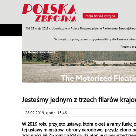
moja polska zbrojna
Od 25 maja 2018 r. obowiązuje w Polsce Rozporządzenie Parlamentu Europejskieg
Armia
Poligon
Sprzęt
Misje
Polityka
Prawo
W związku z powyższym przygotowaliśmy dla Państwa inform
Prosimy o 
Jesteśmy jednym z trzech filarów kra
28.02.2019, godz. 15:46
W 2019 roku przyjęto ustawę, która określa ramy funk
tej ustawy ministrowi obrony narodowej przydzielono 
zdolności Sił Zbrojnych RP do działań w cyberprzestrze