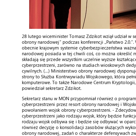
28 lutego wiceminister Tomasz Zdzikot wziął udział w 
obrony narodowej” podczas konferencji „Państwo 2.0.”.
obecnie krajowym systemie cyberbezpieczeństwa ważna 
narodowej posiada w tej chwili coś, co można określi
składają się przede wszystkim uczelnie wyższe kształcą
cyberprzestrzeni, zarówno na studiach wioskowych dedy
cywilnych. (…) Ministerstwo obrony narodowej dysponuje
strony to Służba Kontrwywiadu Wojskowego, która pełn
komputerowe. To także Narodowe Centrum Kryptologii, I
powiedział sekretarz Zdzikot.
Sekretarz stanu w MON przypomniał również o programie
cyberprzestrzeni przez resort obrony narodowej i Wojsk
powołaniem wojsk obrony cyberprzestrzeni. - Zdecydow
cyberprzestrzeni jako rodzaju wojsk, który będzie fun
rodzaju wojsk odbywa się i będzie się odbywać w oparc
również decyzję o konsolidacji zasobów służących wyko
obrony narodowej, zadań o charakterze defensywach zwi