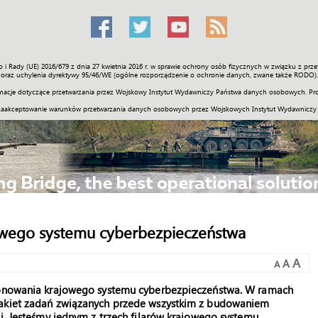
o i Rady (UE) 2016/679 z dnia 27 kwietnia 2016 r. w sprawie ochrony osób fizycznych w związku z 
Świat
Społeczność
Sport
Historia
Galerie
Wideo
ENGLI
oraz uchylenia dyrektywy 95/46/WE (ogólne rozporządzenie o ochronie danych, zwane także RODO).
acje dotyczące przetwarzania przez Wojskowy Instytut Wydawniczy Państwa danych osobowych. Pro
zaakceptowanie warunków przetwarzania danych osobowych przez Wojskowych Instytut Wydawniczy
jowego systemu cyberbezpieczeństwa
A
A
A
cjonowania krajowego systemu cyberbezpieczeństwa. W ramach
pakiet zadań związanych przede wszystkim z budowaniem
ni. Jesteśmy jednym z trzech filarów krajowego systemu