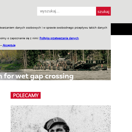
przetwarzaniem danych osobowych i w sprawie swobodnego przepływu takich danych
SH
SKLEP
Jednodniówki
Praca w WIW
simy o zapoznanie się z nimi:
Polityka przetwarzania danych
.
 –
Akceptuję
POLECAMY