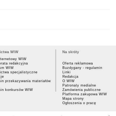
ictwa WIW
Na skróty
nternetowy WIW
rata redakcyjna
Oferta reklamowa
ism WIW
Buzdygany - regulamin
ctwa specjalistyczne
Linki
cje
Redakcja
in przekazywania materiałów
O WIW
Patronaty medialne
min konkursów WIW
Zamówienia publiczne
Platforma zakupowa WIW
Mapa strony
Ogłoszenia o pracę