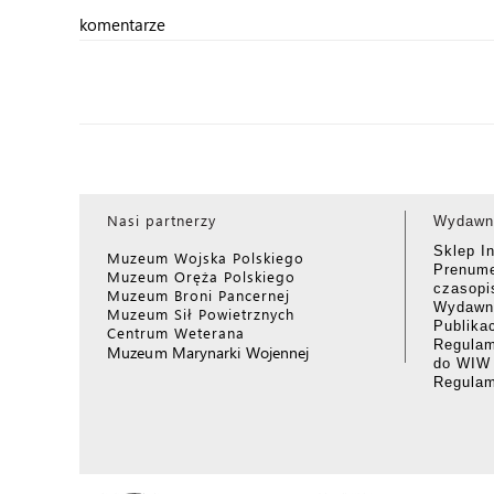
komentarze
Nasi partnerzy
Wydawn
Sklep I
Muzeum Wojska Polskiego
Prenume
Muzeum Oręża Polskiego
czasop
Muzeum Broni Pancernej
Wydawni
Muzeum Sił Powietrznych
Publika
Centrum Weterana
Regulam
Muzeum Marynarki Wojennej
do WIW
Regula