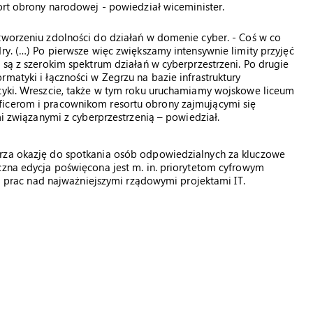
ort obrony narodowej - powiedział wiceminister.
tworzeniu zdolności do działań w domenie cyber. - Coś w co
ry. (…) Po pierwsze więc zwiększamy intensywnie limity przyjęć
 są z szerokim spektrum działań w cyberprzestrzeni. Po drugie
matyki i łączności w Zegrzu na bazie infrastruktury
atyki. Wreszcie, także w tym roku uruchamiamy wojskowe liceum
ficerom i pracownikom resortu obrony zajmującymi się
mi związanymi z cyberprzestrzenią – powiedział.
arza okazję do spotkania osób odpowiedzialnych za kluczowe
czna edycja poświęcona jest m. in. priorytetom cyfrowym
owi prac nad najważniejszymi rządowymi projektami IT.