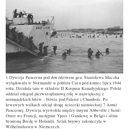
1 Dywizja Pancerna pod dowództwem gen. Stanisława Maczka
wylądowała w Normandii w pobliżu Caen pod koniec lipca 1944
roku. Działała tam w składzie II Korpusu Kanadyjskiego. Polski
oddział odegrał pierwszoplanową rolę w największej z
normandzkich bitew – bitwie pod Falaise i Chambois. Po
krwawych walkach odciął drogę ucieczki niemieckiej 7 Armii
Pancernej. Dywizja wyzwoliła między innymi Abbeville i Saint-
Omer we Francji, następnie Ypres i Gandawę w Belgii i silnie
bronioną Bredę w Holandii. Szlak bojowy zakończyła w
Wilhelmshaven w Niemczech.