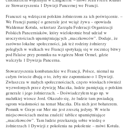
ze Stowarzyszenia 1 Dywizji Pancernej we Francji.
Francuzi są wdzięczni polskim żołnierzom za ich poświęcenie. –
We Francji pamięć o generale jest wciąż żywa – opowiada
Waldemar Kotula, sekretarz Zarządu Federacji Organizacji
Polskich Pancerniaków, który wielokrotnie brał udział w
uroczystościach upamiętniających „maczkowców”. Dodaje, że
zarówno lokalne społeczności, jak też rodziny żołnierzy
poległych w walkach we Francji spotykają się w rocznicę bitwy
pod Falaise przy pomniku na wzgórzu Mont Ormel, gdzie
walczyła 1 Dywizja Pancerna.
Stowarzyszenia kombatanckie we Francji, Polsce, niemal na
całym świecie dbają o to, żeby nie zapomniano o 1 Dywizji.
Zwłaszcza w małych społecznościach, często wioskach również
wyzwolonych przez dywizję Maczka, ludzie pamiętają o polskim
generale i jego żołnierzach. – Doświadczyłem tego np. w
malutkiej wiosce Jord. Okazało się, że ludzie tam posiadają
ogrom wiadomości na temat Maczka. Dla nich jest bohaterem.
Pomnik w Graye sur Mer nie jest zresztą jedyny. W wielu
miejscowościach można znaleźć tablice upamiętniające
„maczkowców”. Tam ludzie przekazują sobie wiedzę o
żołnierzach 1 Dywizji z pokolenia na pokolenie – mówi Kotula.