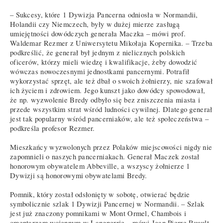
– Sukcesy, które 1 Dywizja Pancerna odniosła w Normandii,
Holandii czy Niemczech, były w dużej mierze zasługą
umiejętności dowódczych generała Maczka – mówi prof.
Waldemar Rezmer z Uniwersytetu Mikołaja Kopernika. – Trzeba
podkreślić, że generał był jednym z nielicznych polskich
oficerów, którzy mieli wiedzę i kwalifikacje, żeby dowodzić
wówczas nowoczesnymi jednostkami pancernymi. Potrafił
wykorzystać sprzęt, ale też dbał o swoich żołnierzy, nie szafował
ich życiem i zdrowiem. Jego kunszt jako dowódcy spowodował,
że np. wyzwolenie Bredy odbyło się bez zniszczenia miasta i
przede wszystkim strat wśród ludności cywilnej. Dlatego generał
jest tak popularny wśród pancerniaków, ale też społeczeństwa –
podkreśla profesor Rezmer.
Mieszkańcy wyzwolonych przez Polaków miejscowości nigdy nie
zapomnieli o naszych pancerniakach. Generał Maczek został
honorowym obywatelem Abbeville, a wszyscy żołnierze 1
Dywizji są honorowymi obywatelami Bredy.
Pomnik, który został odsłonięty w sobotę, otwierać będzie
symbolicznie szlak 1 Dywizji Pancernej w Normandii. – Szlak
jest już znaczony pomnikami w Mont Ormel, Chambois i
cmentarzem wojennym w Langnerrie – mówi Jean Pierre Ruault