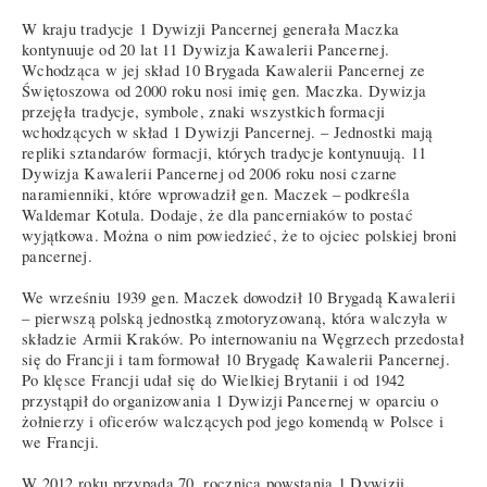
W kraju tradycje 1 Dywizji Pancernej generała Maczka
kontynuuje od 20 lat 11 Dywizja Kawalerii Pancernej.
Wchodząca w jej skład 10 Brygada Kawalerii Pancernej ze
Świętoszowa od 2000 roku nosi imię gen. Maczka. Dywizja
przejęła tradycje, symbole, znaki wszystkich formacji
wchodzących w skład 1 Dywizji Pancernej. – Jednostki mają
repliki sztandarów formacji, których tradycje kontynuują. 11
Dywizja Kawalerii Pancernej od 2006 roku nosi czarne
naramienniki, które wprowadził gen. Maczek – podkreśla
Waldemar Kotula. Dodaje, że dla pancerniaków to postać
wyjątkowa. Można o nim powiedzieć, że to ojciec polskiej broni
pancernej.
We wrześniu 1939 gen. Maczek dowodził 10 Brygadą Kawalerii
– pierwszą polską jednostką zmotoryzowaną, która walczyła w
składzie Armii Kraków. Po internowaniu na Węgrzech przedostał
się do Francji i tam formował 10 Brygadę Kawalerii Pancernej.
Po klęsce Francji udał się do Wielkiej Brytanii i od 1942
przystąpił do organizowania 1 Dywizji Pancernej w oparciu o
żołnierzy i oficerów walczących pod jego komendą w Polsce i
we Francji.
W 2012 roku przypada 70. rocznica powstania 1 Dywizji