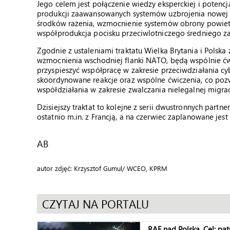
Jego celem jest połączenie wiedzy eksperckiej i poten
produkcji zaawansowanych systemów uzbrojenia nowej 
środków rażenia, wzmocnienie systemów obrony powietrz
współprodukcja pocisku przeciwlotniczego średniego za
Zgodnie z ustaleniami traktatu Wielka Brytania i Pols
wzmocnienia wschodniej flanki NATO, będą wspólnie ćw
przyspieszyć współpracę w zakresie przeciwdziałania c
skoordynowane reakcje oraz wspólne ćwiczenia, co pozw
współdziałania w zakresie zwalczania nielegalnej migrac
Dzisiejszy traktat to kolejne z serii dwustronnych partn
ostatnio m.in. z Francją, a na czerwiec zaplanowane je
AB
autor zdjęć: Krzysztof Gumul/ WCEO, KPRM
CZYTAJ NA PORTALU
RAF nad Polską. Cel: pat