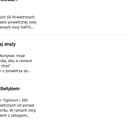
ch Sił Powietrznych
zeni powietrznej swój
ramach misji NATO...
j straży
ykonywać misje
lską, aby w ramach
straż”
 z powietrza ze...
 Bałtykiem
er Typhoon i 200
owietrznych od ponad
orku. W ramach misji
zem z załogami...