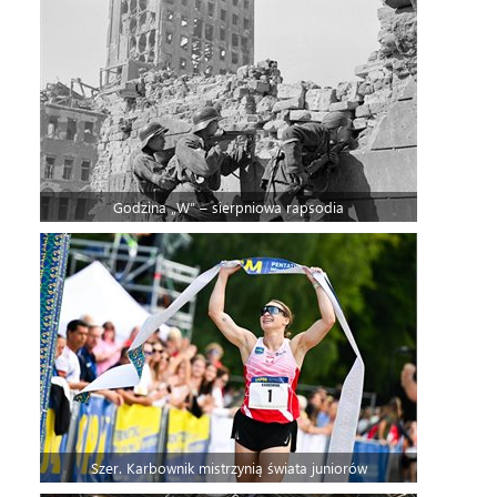
Godzina „W” – sierpniowa rapsodia
Szer. Karbownik mistrzynią świata juniorów