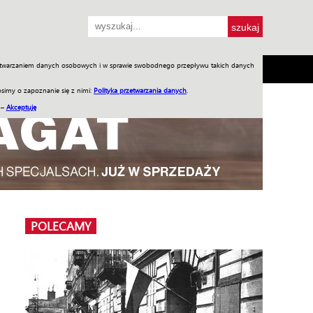
przetwarzaniem danych osobowych i w sprawie swobodnego przepływu takich danych
SH
SKLEP
Jednodniówki
Praca w WIW
simy o zapoznanie się z nimi:
Polityka przetwarzania danych
.
 –
Akceptuję
POLECAMY