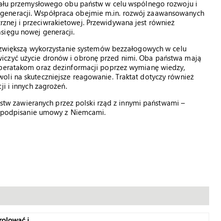
cjału przemysłowego obu państw w celu wspólnego rozwoju i
generacji. Współpraca obejmie m.in. rozwój zaawansowanych
nej i przeciwrakietowej. Przewidywana jest również
sięgu nowej generacji.
ka zwiększą wykorzystanie systemów bezzałogowych w celu
iczyć użycie dronów i obronę przed nimi. Oba państwa mają
yberatakom oraz dezinformacji poprzez wymianę wiedzy,
oli na skuteczniejsze reagowanie. Traktat dotyczy również
ji i innych zagrożeń.
erstw zawieranych przez polski rząd z innymi państwami –
st podpisanie umowy z Niemcami.
rolować i