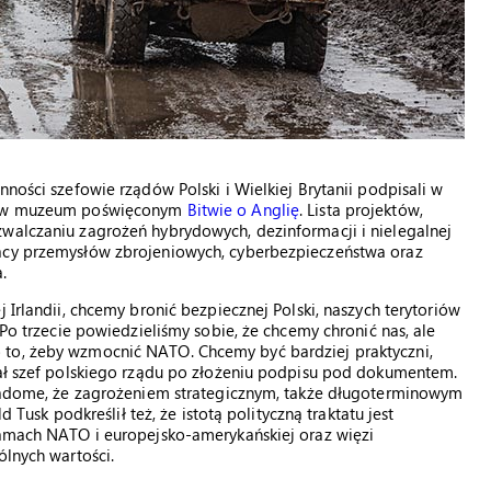
nności szefowie rządów Polski i Wielkiej Brytanii podpisali w
się w muzeum poświęconym
Bitwie o Anglię
. Lista projektów,
zwalczaniu zagrożeń hybrydowych, dezinformacji i nielegalnej
racy przemysłów zbrojeniowych, cyberbezpieczeństwa oraz
.
 Irlandii, chcemy bronić bezpiecznej Polski, naszych terytoriów
 Po trzecie powiedzieliśmy sobie, że chcemy chronić nas, ale
 to, żeby wzmocnić NATO. Chcemy być bardziej praktyczni,
iał szef polskiego rządu po złożeniu podpisu pod dokumentem.
świadome, że zagrożeniem strategicznym, także długoterminowym
d Tusk podkreślił też, że istotą polityczną traktatu jest
 ramach NATO i europejsko-amerykańskiej oraz więzi
ólnych wartości.