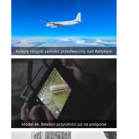
Kolejny rosyjski samolot przechwycony nad Bałtykiem
Model 44. Batalion przyszłości już na poligonie