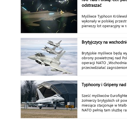
odstraszać
Myśliwce Typhoon Królewski
wykonały w polskiej przestr
pierwszy lot operacyjny w 
Brytyjczycy na wschodnie
Brytyjskie myśliwce będą w
obrony powietrznej nad Po
operacji NATO „Wschodnia 
przeciwdziałać zagrożeniom
Typhoony i Gripeny nad
Sześć myśliwców Eurofight
żołnierzy brytyjskich sił p
miesiąca stacjonuje w Malb
NATO pełnią tam służbę ra