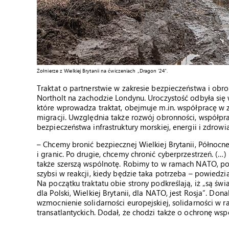
Żołnierze z
Wielkiej Brytanii
na ćwiczeniach „Dragon ’24”.
Traktat o partnerstwie w zakresie bezpieczeństwa i obro
Northolt na zachodzie Londynu. Uroczystość odbyła 
które wprowadza traktat, obejmuje m.in. współpracę w 
migracji. Uwzględnia także rozwój obronności, współp
bezpieczeństwa infrastruktury morskiej, energii i zdrowia
– Chcemy bronić bezpiecznej Wielkiej Brytanii, Północnej
i granic. Po drugie, chcemy chronić cyberprzestrzeń. (…)
także szerszą wspólnotę. Robimy to w ramach NATO, po
szybsi w reakcji, kiedy będzie taka potrzeba – powiedz
Na początku traktatu obie strony podkreślają, iż „są 
dla Polski, Wielkiej Brytanii, dla NATO, jest Rosja”. Donal
wzmocnienie solidarności europejskiej, solidarności w
transatlantyckich. Dodał, że chodzi także o ochronę wsp