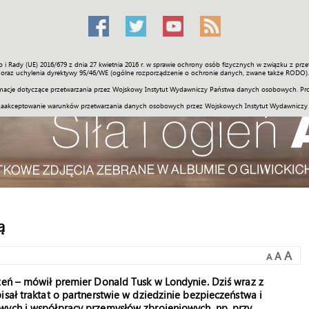
o i Rady (UE) 2016/679 z dnia 27 kwietnia 2016 r. w sprawie ochrony osób fizycznych w związku z 
Świat
Społeczność
Sport
Historia
Galerie
Wideo
ENGLI
oraz uchylenia dyrektywy 95/46/WE (ogólne rozporządzenie o ochronie danych, zwane także RODO).
acje dotyczące przetwarzania przez Wojskowy Instytut Wydawniczy Państwa danych osobowych. Pro
zaakceptowanie warunków przetwarzania danych osobowych przez Wojskowych Instytut Wydawniczy
ą
A
A
A
zeń – mówił premier Donald Tusk w Londynie. Dziś wraz z
sał traktat o partnerstwie w dziedzinie bezpieczeństwa i
wych i współpracy przemysłów zbrojeniowych, np. przy