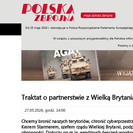
moja polska zbrojna
Od 25 maja 2018 r. obowiązuje w Polsce Rozporządzenie Parlamentu Europejskieg
Armia
Poligon
Sprzęt
Misje
Polityka
Prawo
W związku z powyższym przygotowaliśmy dla Państwa inform
Prosimy o 
Traktat o partnerstwie z Wielką Brytani
27.05.2026, godz. 14:00
Chcemy bronić naszych terytoriów, chronić cyberprzestr
Keirem Starmerem, szefem rządu Wielkiej Brytanii, podpi
obronności. Dotyczy on m.in. wspólnych ćwiczeń wojsko