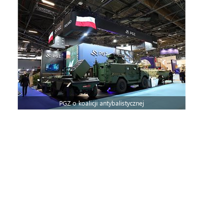
PGZ o koalicji antybalistycznej