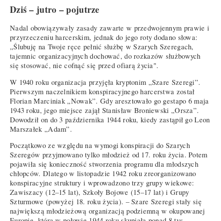
Dziś – jutro – pojutrze
Nadal obowiązywały zasady zawarte w przedwojennym prawie i
przyrzeczeniu harcerskim, jednak do jego roty dodano słowa:
„Ślubuję na Twoje ręce pełnić służbę w Szarych Szeregach,
tajemnic organizacyjnych dochować, do rozkazów służbowych
się stosować, nie cofnąć się przed ofiarą życia".
W 1940 roku organizacja przyjęła kryptonim „Szare Szeregi”.
Pierwszym naczelnikiem konspiracyjnego harcerstwa został
Florian Marciniak „Nowak”. Gdy aresztowało go gestapo 6 maja
1943 roku, jego miejsce zajął Stanisław Broniewski „Orsza”.
Dowodził on do 3 października 1944 roku, kiedy zastąpił go Leon
Marszałek „Adam”.
Początkowo ze względu na wymogi konspiracji do Szarych
Szeregów przyjmowano tylko młodzież od 17. roku życia. Potem
pojawiła się konieczność stworzenia programu dla młodszych
chłopców. Dlatego w listopadzie 1942 roku zreorganizowano
konspiracyjne struktury i wprowadzono trzy grupy wiekowe:
Zawiszacy (12–15 lat), Szkoły Bojowe (15–17 lat) i Grupy
Szturmowe (powyżej 18. roku życia). – Szare Szeregi stały się
największą młodzieżową organizacją podziemną w okupowanej
Europie, która w połowie 1944 roku skupiała ponad 8 tys.