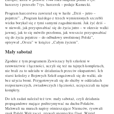
harcerzy i przeszło 7 tys. harcerek – podaje Kamecki.
Program harcerstwa zawierał się w haśle „Dziś – jutro –
pojutrze”. „Program każdego z trzech wymienionych szczebli
wieku borykał się z tymi samymi zagadnieniami. Jak żyć dziś –
w niewoli, jak przysposabiać się do życia jutro – w okresie walki
jawnej, jak to się mówiło przełomu, jak wreszcie przysposabiać
się do życia pojutrze – do odbudowy uwolnionej Polski”,
opisywał „Orsza” w książce „Całym życiem”.
Mały sabotaż
Zgodnie z tym programem Zawiszacy byli szkoleni w
ratownictwie i łączności, uczyli się też na tajnych kompletach,
nie brali za to udziału w działaniach przeciw okupantowi. Ich
starsi koledzy z Bojowych Szkół angażowali się do walki, ale
bez użycia broni. Przygotowywali się do służby w oddziałach
rozpoznawczych, zwiadowczych i łączności, uczęszczali na tajne
komplety.
Do ich zadań należał też tzw. mały sabotaż, czyli działania
propagandowe mające podtrzymywać na duchu Polaków.
Malowali na murach napisy ośmieszające Niemców, rysowali
znak Polski Walczącej, zrywali niemieckie flagi. Wśród