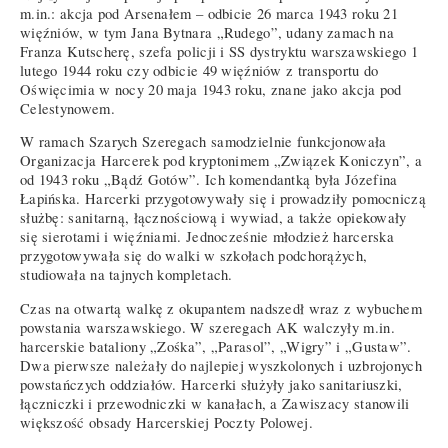
m.in.: akcja pod Arsenałem – odbicie 26 marca 1943 roku 21
więźniów, w tym Jana Bytnara „Rudego”, udany zamach na
Franza Kutscherę, szefa policji i SS dystryktu warszawskiego 1
lutego 1944 roku czy odbicie 49 więźniów z transportu do
Oświęcimia w nocy 20 maja 1943 roku, znane jako akcja pod
Celestynowem.
W ramach Szarych Szeregach samodzielnie funkcjonowała
Organizacja Harcerek pod kryptonimem „Związek Koniczyn”, a
od 1943 roku „Bądź Gotów”. Ich komendantką była Józefina
Łapińska. Harcerki przygotowywały się i prowadziły pomocniczą
służbę: sanitarną, łącznościową i wywiad, a także opiekowały
się sierotami i więźniami. Jednocześnie młodzież harcerska
przygotowywała się do walki w szkołach podchorążych,
studiowała na tajnych kompletach.
Czas na otwartą walkę z okupantem nadszedł wraz z wybuchem
powstania warszawskiego. W szeregach AK walczyły m.in.
harcerskie bataliony „Zośka”, „Parasol”, „Wigry” i „Gustaw”.
Dwa pierwsze należały do najlepiej wyszkolonych i uzbrojonych
powstańczych oddziałów. Harcerki służyły jako sanitariuszki,
łączniczki i przewodniczki w kanałach, a Zawiszacy stanowili
większość obsady Harcerskiej Poczty Polowej.