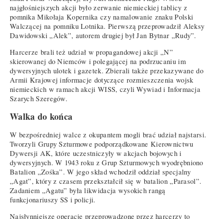
najgłośniejszych akcji było zerwanie niemieckiej tablicy z
pomnika Mikołaja Kopernika czy namalowanie znaku Polski
Walczącej na pomniku Lotnika. Pierwszą przeprowadził Aleksy
Dawidowski „Alek”, autorem drugiej był Jan Bytnar „Rudy”.
Harcerze brali też udział w propagandowej akcji „N”
skierowanej do Niemców i polegającej na podrzucaniu im
dywersyjnych ulotek i gazetek. Zbierali także przekazywane do
Armii Krajowej informacje dotyczące rozmieszczenia wojsk
niemieckich w ramach akcji WISS, czyli Wywiad i Informacja
Szarych Szeregów.
Walka do końca
W bezpośredniej walce z okupantem mogli brać udział najstarsi.
Tworzyli Grupy Szturmowe podporządkowane Kierownictwu
Dywersji AK, które uczestniczyły w akcjach bojowych i
dywersyjnych. W 1943 roku z Grup Szturmowych wyodrębniono
Batalion „Zośka”. W jego skład wchodził oddział specjalny
„Agat”, który z czasem przekształcił się w batalion „Parasol”.
Zadaniem „Agatu” była likwidacja wysokich rangą
funkcjonariuszy SS i policji.
Najsłynniejsze operacje przeprowadzone przez harcerzy to