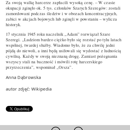
Za swoją walkę harcerze zapłacili wysoką cenę. – W czasie
okupacji zginęło ok. 5 tys. członków Szarych Szeregów: zostali
zamordowani podczas śledztw i w obozach koncentracyjnych,
zabici w akcjach bojowych lub zginęli w powstaniu – wylicza
historyk.
17 stycznia 1945 roku naczelnik „Adam” rozwiązał Szare
Szeregi. „Ludziom bardzo ciężko było się rozstać po tylu latach
wspólnej, twardej służby. Wiadomo było, że za chwilę jedni
pójdą do niewoli, a inni będą usiłowali się wydostać z ludnością
cywilną. Każdy w swoją nieznaną drogę. Zamiast pożegnania
wszyscy stali na baczność i mówili rotę harcerskiego
przyrzeczenia”, wspominał „Orsza”.
Anna Dąbrowska
autor zdjęć: Wikipedia