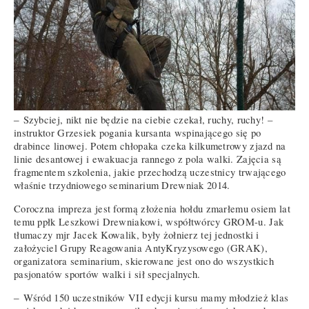
‒ Szybciej, nikt nie będzie na ciebie czekał, ruchy, ruchy! –
instruktor Grzesiek pogania kursanta wspinającego się po
drabince linowej. Potem chłopaka czeka kilkumetrowy zjazd na
linie desantowej i ewakuacja rannego z pola walki. Zajęcia są
fragmentem szkolenia, jakie przechodzą uczestnicy trwającego
właśnie trzydniowego seminarium Drewniak 2014.
Coroczna impreza jest formą złożenia hołdu zmarłemu osiem lat
temu ppłk Leszkowi Drewniakowi, współtwórcy GROM-u. Jak
tłumaczy mjr Jacek Kowalik, były żołnierz tej jednostki i
założyciel Grupy Reagowania AntyKryzysowego (GRAK),
organizatora seminarium, skierowane jest ono do wszystkich
pasjonatów sportów walki i sił specjalnych.
‒ Wśród 150 uczestników VII edycji kursu mamy młodzież klas