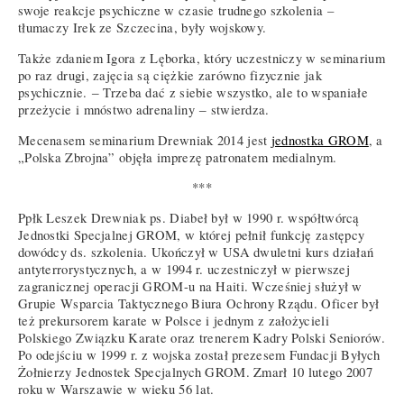
swoje reakcje psychiczne w czasie trudnego szkolenia –
tłumaczy Irek ze Szczecina, były wojskowy.
Także zdaniem Igora z Lęborka, który uczestniczy w seminarium
po raz drugi, zajęcia są ciężkie zarówno fizycznie jak
psychicznie. ‒ Trzeba dać z siebie wszystko, ale to wspaniałe
przeżycie i mnóstwo adrenaliny ‒ stwierdza.
Mecenasem seminarium Drewniak 2014 jest
jednostka GROM
, a
„Polska Zbrojna” objęła imprezę patronatem medialnym.
***
Ppłk Leszek Drewniak ps. Diabeł był w 1990 r. współtwórcą
Jednostki Specjalnej GROM, w której pełnił funkcję zastępcy
dowódcy ds. szkolenia. Ukończył w USA dwuletni kurs działań
antyterrorystycznych, a w 1994 r. uczestniczył w pierwszej
zagranicznej operacji GROM-u na Haiti. Wcześniej służył w
Grupie Wsparcia Taktycznego Biura Ochrony Rządu. Oficer był
też prekursorem karate w Polsce i jednym z założycieli
Polskiego Związku Karate oraz trenerem Kadry Polski Seniorów.
Po odejściu w 1999 r. z wojska został prezesem Fundacji Byłych
Żołnierzy Jednostek Specjalnych GROM. Zmarł 10 lutego 2007
roku w Warszawie w wieku 56 lat.