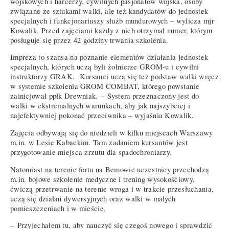
wojskowych i harcerzy, cywilnych pasjonatów wojska, osoby
związane ze sztukami walki, ale też kandydatów do jednostek
specjalnych i funkcjonariuszy służb mundurowych – wylicza mjr
Kowalik. Przed zajęciami każdy z nich otrzymał numer, którym
posługuje się przez 42 godziny trwania szkolenia.
Impreza to szansa na poznanie elementów działania jednostek
specjalnych, których uczą byli żołnierze GROM-u i cywilni
instruktorzy GRAK. Kursanci uczą się też podstaw walki wręcz
w systemie szkolenia GROM COMBAT, którego powstanie
zainicjował ppłk Drewniak. ‒ System przeznaczony jest do
walki w ekstremalnych warunkach, aby jak najszybciej i
najefektywniej pokonać przeciwnika – wyjaśnia Kowalik.
Zajęcia odbywają się do niedzieli w kilku miejscach Warszawy
m.in. w Lesie Kabackim. Tam zadaniem kursantów jest
przygotowanie miejsca zrzutu dla spadochroniarzy.
Natomiast na terenie fortu na Bemowie uczestnicy przechodzą
m.in. bojowe szkolenie medyczne i trening wysokościowy,
ćwiczą przetrwanie na terenie wroga i w trakcie przesłuchania,
uczą się działań dywersyjnych oraz walki w małych
pomieszczeniach i w mieście.
‒ Przyjechałem tu, aby nauczyć się czegoś nowego i sprawdzić