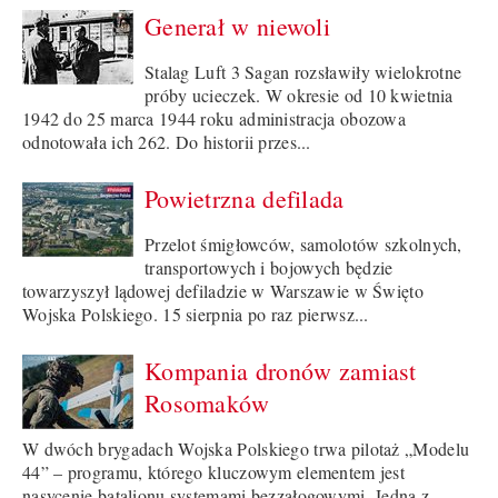
Generał w niewoli
Stalag Luft 3 Sagan rozsławiły wielokrotne
próby ucieczek. W okresie od 10 kwietnia
1942 do 25 marca 1944 roku administracja obozowa
odnotowała ich 262. Do historii przes...
Powietrzna defilada
Przelot śmigłowców, samolotów szkolnych,
transportowych i bojowych będzie
towarzyszył lądowej defiladzie w Warszawie w Święto
Wojska Polskiego. 15 sierpnia po raz pierwsz...
Kompania dronów zamiast
Rosomaków
W dwóch brygadach Wojska Polskiego trwa pilotaż „Modelu
44” – programu, którego kluczowym elementem jest
nasycenie batalionu systemami bezzałogowymi. Jedną z