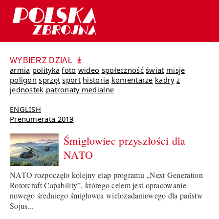
WYBIERZ DZIAŁ
armia
polityka
foto
wideo
społeczność
świat
misje
poligon
sprzęt
sport
historia
komentarze
kadry
z
jednostek
patronaty medialne
ENGLISH
Prenumerata 2019
Śmigłowiec przyszłości dla
NATO
NATO rozpoczęło kolejny etap programu „Next Generation
Rotorcraft Capability”, którego celem jest opracowanie
nowego średniego śmigłowca wielozadaniowego dla państw
Sojus...