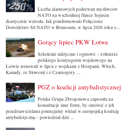
Liczba alarmowych poderwań myśliwców
NATO na wschodniej flance Sojuszu
drastycznie wzrosła. Jak poinformowało Połączone
Dowództwo Sił NATO w Brunssum, w lipcu 2026 roku o...
Gorący lipiec PKW Łotwa
Szkolenie taktyczne i ogniowe – żołnierze
polskiego kontyngentu wojskowego na
Łotwie trenowali w lipcu z wojskami z Hiszpanii, Włoch,
Kanady, ze Słowenii i z Czarnogóry. ...
PGZ o koalicji antybalistycznej
Polska Grupa Zbrojeniowa zaprosiła na
konsultacje inne firmy, by omówić z ich
przedstawicielami potencjalny wkład w europejską koalicję
antybalistyczną – powiedział dziś ...